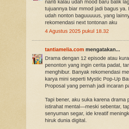
nanti kalau udah mood baru balik la
tujuannya biar mmod jadi bagus ya.
udah nonton baguuuuus, yang lainnya
rekomendasi next tontonan aku
4 Agustus 2025 pukul 18.32
tantiamelia.com
mengatakan...
Drama dengan 12 episode atau kur
penonton yang ingin cerita padat, tanp
menghibur. Banyak rekomendasi mena
karya mini seperti Mystic Pop-Up Bar
Proposal yang pernah jadi incaran 
Tapi bener, aku suka karena drama p
istirahat mental—meski sebentar, t
senyuman segar, ide kreatif meningka
hiruk dunia digital.