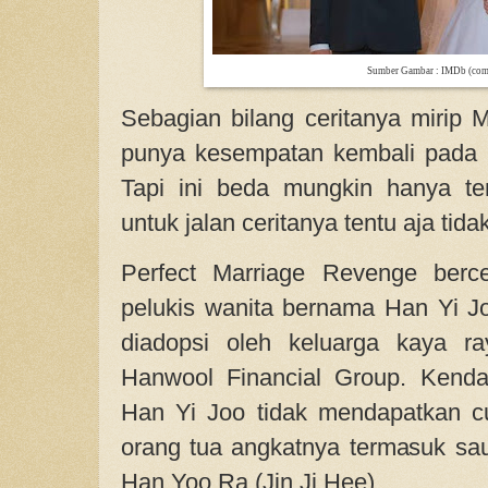
Sumber Gambar : IMDb (co
Sebagian bilang ceritanya mirip
punya kesempatan kembali pada 
Tapi ini beda mungkin hanya t
untuk jalan ceritanya tentu aja tid
Perfect Marriage Revenge berc
pelukis wanita bernama Han Yi J
diadopsi oleh keluarga kaya ra
Hanwool Financial Group. Kenda
Han Yi Joo tidak mendapatkan c
orang tua angkatnya termasuk s
Han Yoo Ra (Jin Ji Hee).