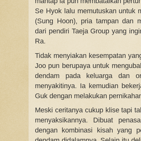
mantap ia pun membatalkan pert
Se Hyok lalu memutuskan untuk 
(Sung Hoon), pria tampan dan 
dari pendiri Taeja Group yang ing
Ra.
Tidak menyiakan kesempatan yang
Joo pun berupaya untuk menguba
dendam pada keluarga dan or
menyakitinya. Ia kemudian beke
Guk dengan melakukan pernikahan
Meski ceritanya cukup klise tapi 
menyaksikannya. Dibuat penasa
dengan kombinasi kisah yang pe
dendam didalamnya. Selain itu del