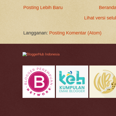
Posting Lebih Baru
Berand
Lihat versi selu
Langganan:
Posting Komentar (Atom)