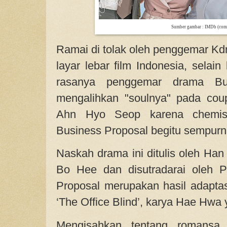
Sumber gambar : IMDb (com
Ramai di tolak oleh penggemar Kdr
layar lebar film Indonesia, selai
rasanya penggemar drama Bus
mengalihkan "soulnya" pada co
Ahn Hyo Seop karena chemis
Business Proposal begitu sempurn
Naskah drama ini ditulis oleh Ha
Bo Hee dan disutradarai oleh 
Proposal merupakan hasil adaptas
‘The Office Blind’, karya Hae Hwa 
Mengisahkan tentang romansa b