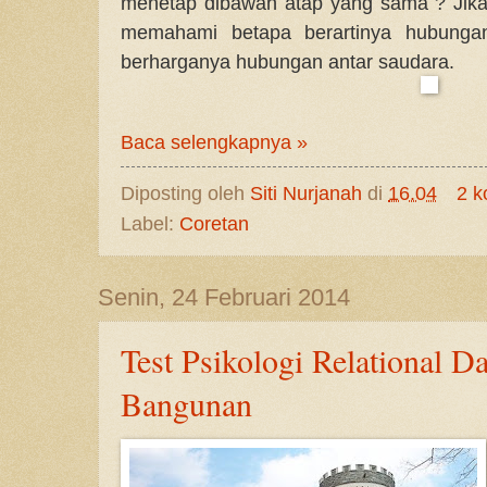
menetap dibawah atap yang sama ? Jika
memahami betapa berartinya hubungan
berharganya hubungan antar saudara.
Baca selengkapnya »
Diposting oleh
Siti Nurjanah
di
16.04
2 k
Label:
Coretan
Senin, 24 Februari 2014
Test Psikologi Relational D
Bangunan