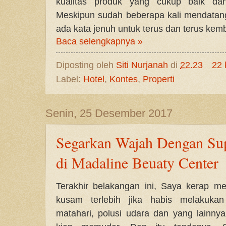
kualitas produk yang cukup baik dan
Meskipun sudah beberapa kali mendatan
ada kata jenuh untuk terus dan terus kem
Baca selengkapnya »
Diposting oleh
Siti Nurjanah
di
22.23
22 
Label:
Hotel
,
Kontes
,
Properti
Senin, 25 Desember 2017
Segarkan Wajah Dengan Su
di Madaline Beuaty Center
Terakhir belakangan ini, Saya kerap m
kusam terlebih jika habis melakukan 
matahari, polusi udara dan yang lainn