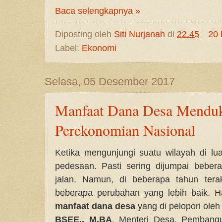
Baca selengkapnya »
Diposting oleh
Siti Nurjanah
di
22.45
20 
Label:
Ekonomi
Selasa, 05 Desember 2017
Manfaat Dana Desa Mendu
Perekonomian Nasional
Ketika mengunjungi suatu wilayah di lu
pedesaan. Pasti sering dijumpai beber
jalan. Namun, di beberapa tahun terak
beberapa perubahan yang lebih baik. Hal
manfaat dana desa
yang di pelopori ole
BSEE., M.BA
, Menteri Desa, Pembangu