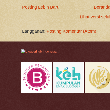
Posting Lebih Baru
Berand
Lihat versi selu
Langganan:
Posting Komentar (Atom)