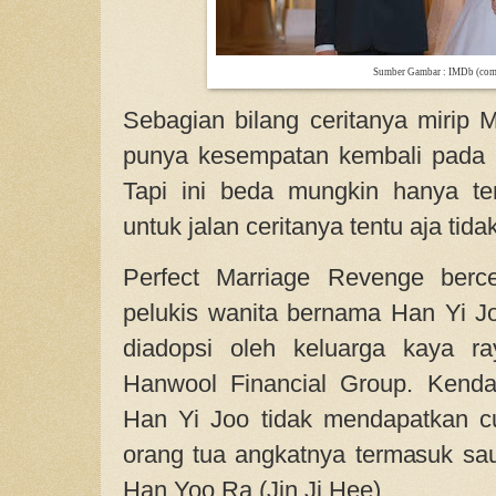
Sumber Gambar : IMDb (co
Sebagian bilang ceritanya mirip
punya kesempatan kembali pada 
Tapi ini beda mungkin hanya t
untuk jalan ceritanya tentu aja tid
Perfect Marriage Revenge berc
pelukis wanita bernama Han Yi J
diadopsi oleh keluarga kaya ra
Hanwool Financial Group. Kenda
Han Yi Joo tidak mendapatkan c
orang tua angkatnya termasuk s
Han Yoo Ra (Jin Ji Hee).