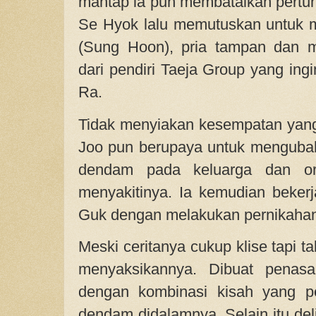
mantap ia pun membatalkan pert
Se Hyok lalu memutuskan untuk 
(Sung Hoon), pria tampan dan 
dari pendiri Taeja Group yang ing
Ra.
Tidak menyiakan kesempatan yang
Joo pun berupaya untuk menguba
dendam pada keluarga dan or
menyakitinya. Ia kemudian beke
Guk dengan melakukan pernikahan
Meski ceritanya cukup klise tapi 
menyaksikannya. Dibuat penasa
dengan kombinasi kisah yang pe
dendam didalamnya. Selain itu del