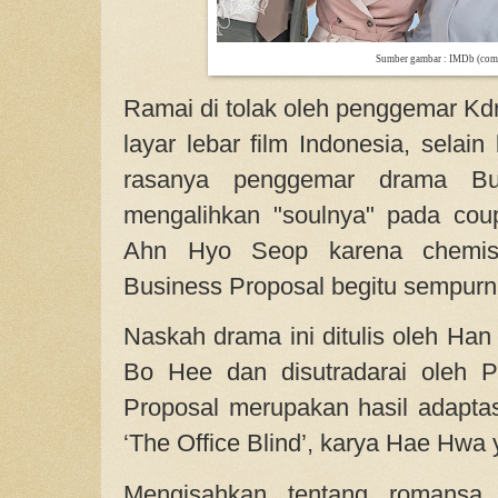
Sumber gambar : IMDb (com
Ramai di tolak oleh penggemar Kdr
layar lebar film Indonesia, selai
rasanya penggemar drama Bus
mengalihkan "soulnya" pada co
Ahn Hyo Seop karena chemis
Business Proposal begitu sempurn
Naskah drama ini ditulis oleh Ha
Bo Hee dan disutradarai oleh 
Proposal merupakan hasil adaptas
‘The Office Blind’, karya Hae Hwa 
Mengisahkan tentang romansa b