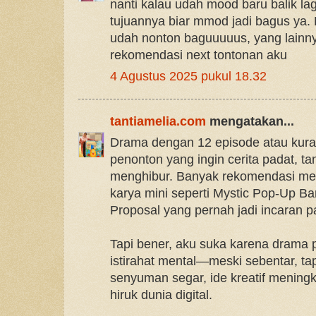
nanti kalau udah mood baru balik la
tujuannya biar mmod jadi bagus ya.
udah nonton baguuuuus, yang lainnya
rekomendasi next tontonan aku
4 Agustus 2025 pukul 18.32
tantiamelia.com
mengatakan...
Drama dengan 12 episode atau kur
penonton yang ingin cerita padat, tanp
menghibur. Banyak rekomendasi mena
karya mini seperti Mystic Pop-Up Bar
Proposal yang pernah jadi incaran 
Tapi bener, aku suka karena drama p
istirahat mental—meski sebentar, t
senyuman segar, ide kreatif meningka
hiruk dunia digital.