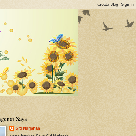
genai Saya
Siti Nurjanah