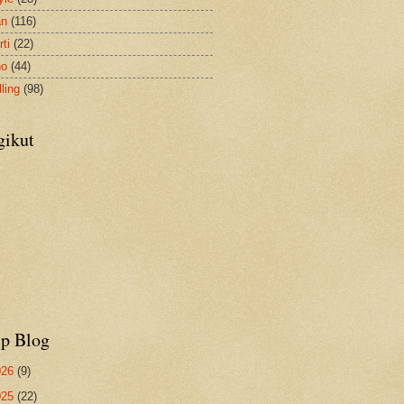
an
(116)
ti
(22)
no
(44)
ling
(98)
gikut
ip Blog
026
(9)
025
(22)