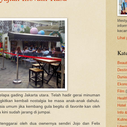
lifes
inform
kecan
Lihat 
Kat
Beau
Desti
Dunia
Ekon
Film
elapa gading Jakarta utara. Telah hadir gerai minuman
Healt
itkan kembali nostalgia ke masa anak-anak dahulu.
Hotel
ia umum jika kembang gula begitu di
favorite
kan oleh
ini sudah jarang di jumpai.
Info 
Kulin
 tenggarai oleh dua ownernya sendiri Jojo dan Felix
Lifest