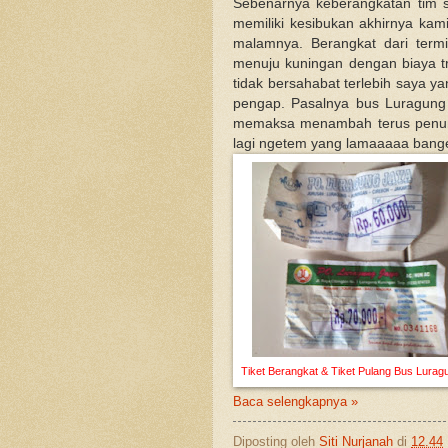
Sebenarnya keberangkatan tim s
memiliki kesibukan akhirnya ka
malamnya. Berangkat dari term
menuju kuningan dengan biaya tr
tidak bersahabat terlebih saya 
pengap. Pasalnya bus Luragung
memaksa menambah terus penum
lagi ngetem yang lamaaaaa bange
Tiket Berangkat & Tiket Pulang Bus Lurag
Baca selengkapnya »
Diposting oleh
Siti Nurjanah
di
12.44