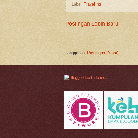
Label:
Travelling
Postingan Lebih Baru
Langganan:
Postingan (Atom)