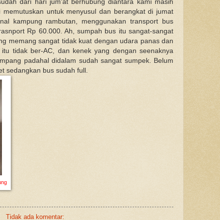
udah dari hari jum'at berhubung diantara kami masih
mi memutuskan untuk menyusul dan berangkat di jumat
inal kampung rambutan, menggunakan transport bus
asnport Rp 60.000. Ah, sumpah bus itu sangat-sangat
yang memang sangat tidak kuat dengan udara panas dan
 itu tidak ber-AC, dan kenek yang dengan seenaknya
pang padahal didalam sudah sangat sumpek. Belum
t sedangkan bus sudah full.
ung
Tidak ada komentar: