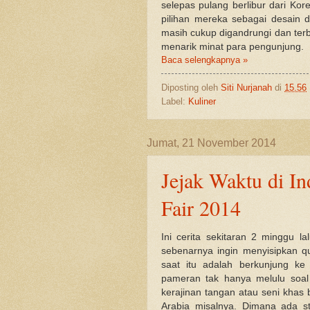
selepas pulang berlibur dari Kore
pilihan mereka sebagai desain da
masih cukup digandrungi dan terb
menarik minat para pengunjung.
Baca selengkapnya »
Diposting oleh
Siti Nurjanah
di
15.56
Label:
Kuliner
Jumat, 21 November 2014
Jejak Waktu di In
Fair 2014
Ini cerita sekitaran 2 minggu la
sebenarnya ingin menyisipkan q
saat itu adalah berkunjung ke 
pameran tak hanya melulu soal
kerajinan tangan atau seni khas 
Arabia misalnya. Dimana ada st