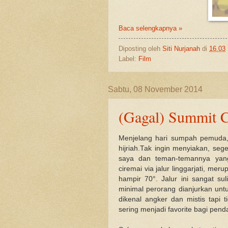
Baca selengkapnya »
Diposting oleh
Siti Nurjanah
di
16.03
Label:
Film
Sabtu, 08 November 2014
(Gagal) Summit Ci
Menjelang hari sumpah pemuda, 
hijriah.Tak ingin menyiakan, seg
saya dan teman-temannya yang
ciremai via jalur linggarjati, mer
hampir 70°. Jalur ini sangat sul
minimal perorang dianjurkan untu
dikenal angker dan mistis tapi t
sering menjadi favorite bagi penda