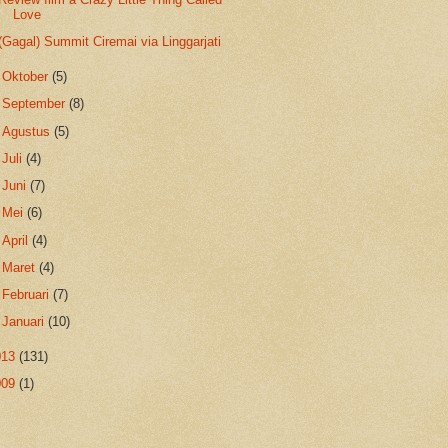
Love
(Gagal) Summit Ciremai via Linggarjati
►
Oktober
(5)
►
September
(8)
►
Agustus
(5)
►
Juli
(4)
►
Juni
(7)
►
Mei
(6)
►
April
(4)
►
Maret
(4)
►
Februari
(7)
►
Januari
(10)
013
(131)
009
(1)