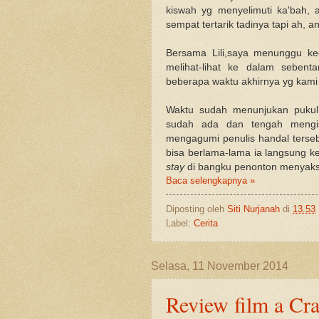
kiswah yg menyelimuti ka'bah,
sempat tertarik tadinya tapi ah, a
Bersama Lili,saya menunggu ke
melihat-lihat ke dalam seben
beberapa waktu akhirnya yg kami 
Waktu sudah menunjukan puku
sudah ada dan tengah mengi
mengagumi penulis handal terseb
bisa berlama-lama ia langsung k
stay
di bangku penonton menyaks
Baca selengkapnya »
Diposting oleh
Siti Nurjanah
di
13.53
Label:
Cerita
Selasa, 11 November 2014
Review film a Cra