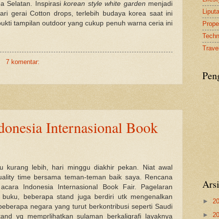
a Selatan. Inspirasi
korean style white garden
menjadi
Liput
ri gerai Cotton drops, terlebih budaya korea saat ini
ukti tampilan outdoor yang cukup penuh warna ceria ini
Proper
Tech
Travel
7 komentar:
Pen
donesia Internasional Book
lu kurang lebih, hari minggu diakhir pekan. Niat awal
uality time bersama teman-teman baik saya. Rencana
Ars
acara Indonesia Internasional Book Fair. Pagelaran
 buku, beberapa stand juga berdiri utk mengenalkan
►
2
beberapa negara yang turut berkontribusi seperti Saudi
►
2
and yg memprlihatkan sulaman berkaligrafi layaknya