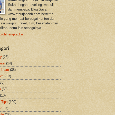
Nama lengkap Saya Siti Nurjanah
Suka dengan travelling, menulis
dan membaca. Blog Saya
www.stnurjanahh.com bertema
tyle yang memuat berbagai konten dan
asi meliputi travel, film, kesehatan dan
tikan, serta lain sebagainya.
profil lengkapku
egori
ty
(26)
nasi
(14)
 Islam
(38)
omi
(53)
(89)
h
(59)
(10)
& Tips
(100)
er
(37)
yle
(28)