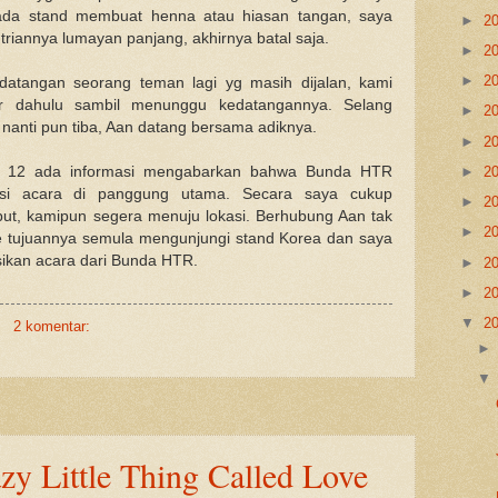
 ada stand membuat henna atau hiasan tangan, saya
►
2
ntriannya lumayan panjang, akhirnya batal saja.
►
2
►
2
datangan seorang teman lagi yg masih dijalan, kami
tar dahulu sambil menunggu kedatangannya. Selang
►
2
nanti pun tiba, Aan datang bersama adiknya.
►
2
l 12 ada informasi mengabarkan bahwa Bunda HTR
►
2
si acara di panggung utama. Secara saya cukup
►
2
ut, kamipun segera menuju lokasi. Berhubung Aan tak
►
2
e tujuannya semula mengunjungi stand Korea dan saya
ikan acara dari Bunda HTR.
►
2
►
2
▼
2
2 komentar:
zy Little Thing Called Love