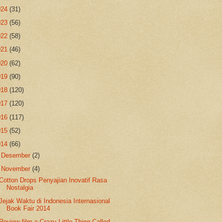
024
(31)
023
(56)
022
(58)
021
(46)
020
(62)
019
(90)
018
(120)
017
(120)
016
(117)
015
(52)
014
(66)
►
Desember
(2)
▼
November
(4)
Cotton Drops Penyajian Inovatif Rasa
Nostalgia
Jejak Waktu di Indonesia Internasional
Book Fair 2014
Review film a Crazy Little Thing Called