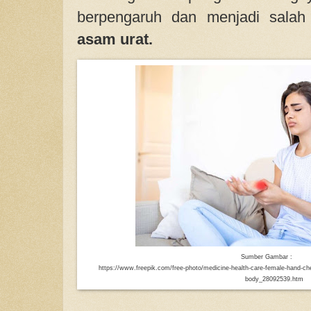
berpengaruh dan menjadi salah
asam urat.
Sumber Gambar :
https://www.freepik.com/free-photo/medicine-health-care-female-hand-chec
body_28092539.htm