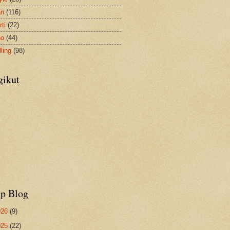
an
(116)
ti
(22)
no
(44)
ling
(98)
gikut
ip Blog
026
(9)
025
(22)