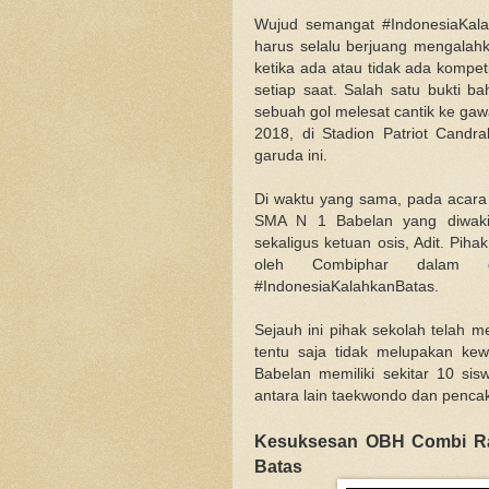
Wujud semangat #IndonesiaKala
harus selalu berjuang mengalahk
ketika ada atau tidak ada kompeti
setiap saat. Salah satu bukti 
sebuah gol melesat cantik ke ga
2018, di Stadion Patriot Candra
garuda ini.
Di waktu yang sama, pada acara s
SMA N 1 Babelan yang diwakil
sekaligus ketuan osis, Adit. Piha
oleh Combiphar dalam d
#IndonesiaKalahkanBatas.
Sejauh ini pihak sekolah telah 
tentu saja tidak melupakan ke
Babelan memiliki sekitar 10 sis
antara lain taekwondo dan pencak s
Kesuksesan OBH Combi Ra
Batas