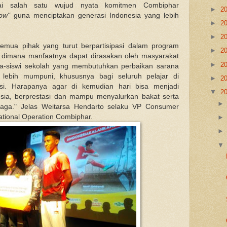
gai salah satu wujud nyata komitmen Combiphar
►
2
ow"
guna menciptakan generasi Indonesia yang lebih
►
2
►
2
emua pihak yang turut berpartisipasi dalam program
►
2
 dimana manfaatnya dapat dirasakan oleh masyarakat
►
2
wa-siswi sekolah yang membutuhkan perbaikan sarana
g lebih mumpuni, khususnya bagi seluruh pelajar di
►
2
i. Harapanya agar di kemudian hari bisa menjadi
▼
2
sia, berprestasi dan mampu menyalurkan bakat serta
hraga." Jelas Weitarsa Hendarto selaku VP Consumer
ational Operation Combiphar.