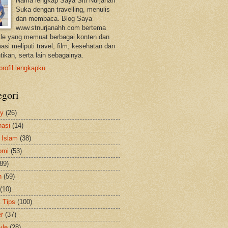
Nama lengkap Saya Siti Nurjanah
Suka dengan travelling, menulis
dan membaca. Blog Saya
www.stnurjanahh.com bertema
tyle yang memuat berbagai konten dan
asi meliputi travel, film, kesehatan dan
tikan, serta lain sebagainya.
profil lengkapku
egori
ty
(26)
nasi
(14)
 Islam
(38)
omi
(53)
(89)
h
(59)
(10)
& Tips
(100)
er
(37)
yle
(28)