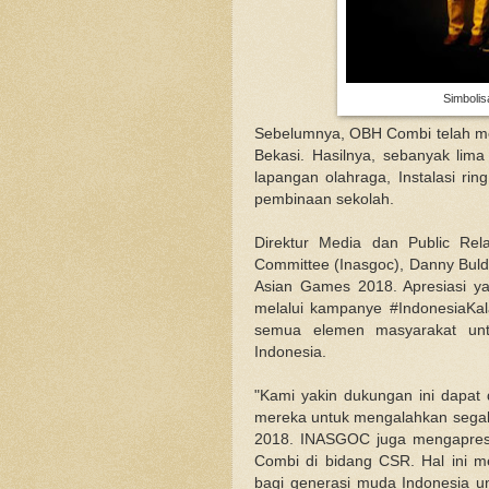
Simbolis
Sebelumnya, OBH Combi telah mel
Bekasi. Hasilnya, sebanyak li
lapangan olahraga, Instalasi ri
pembinaan sekolah.
Direktur Media dan Public Rel
Committee (Inasgoc), Danny Bul
Asian Games 2018. Apresiasi y
melalui kampanye #IndonesiaKal
semua elemen masyarakat untu
Indonesia.
"Kami yakin dukungan ini dapat
mereka untuk mengalahkan segala
2018. INASGOC juga mengapresia
Combi di bidang CSR. Hal ini 
bagi generasi muda Indonesia 