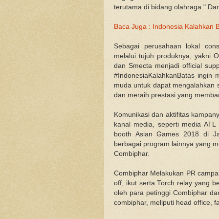
terutama di bidang olahraga." 
Baca Juga : Indonesia Kalahkan 
Sebagai perusahaan lokal con
melalui tujuh produknya, yakni O
dan Smecta menjadi official sup
#IndonesiaKalahkanBatas ingin m
muda untuk dapat mengalahkan s
dan meraih prestasi yang memba
Komunikasi dan aktifitas kampan
kanal media, seperti media ATL 
booth Asian Games 2018 di Ja
berbagai program lainnya yang me
Combiphar.
Combiphar Melakukan PR campaign
off, ikut serta Torch relay yang
oleh para petinggi Combiphar da
combiphar, meliputi head office,