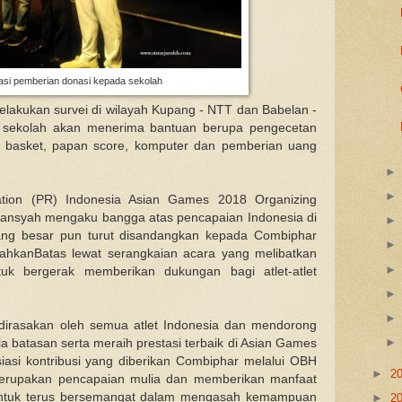
asi pemberian donasi kepada sekolah
akukan survei di wilayah Kupang - NTT dan Babelan -
ma sekolah akan menerima bantuan berupa pengecetan
ng basket, papan score, komputer dan pemberian uang
ation (PR) Indonesia Asian Games 2018 Organizing
dansyah mengaku bangga atas pencapaian Indonesia di
ang besar pun turut disandangkan kepada Combiphar
ahkanBatas lewat serangkaian acara yang melibatkan
k bergerak memberikan dukungan bagi atlet-atlet
 dirasakan oleh semua atlet Indonesia dan mendorong
 batasan serta meraih prestasi terbaik di Asian Games
si kontribusi yang diberikan Combiphar melalui OBH
►
2
merupakan pencapaian mulia dan memberikan manfaat
untuk terus bersemangat dalam mengasah kemampuan
►
2