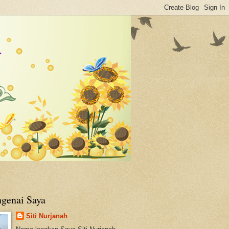
genai Saya
Siti Nurjanah