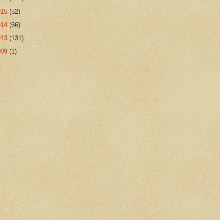
015
(52)
014
(66)
013
(131)
009
(1)