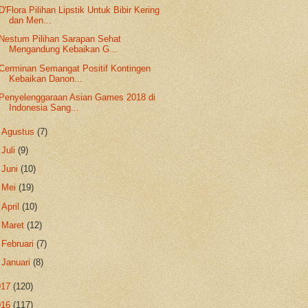
D'Flora Pilihan Lipstik Untuk Bibir Kering
dan Men...
Nestum Pilihan Sarapan Sehat
Mengandung Kebaikan G...
Cerminan Semangat Positif Kontingen
Kebaikan Danon...
Penyelenggaraan Asian Games 2018 di
Indonesia Sang...
►
Agustus
(7)
►
Juli
(9)
►
Juni
(10)
►
Mei
(19)
►
April
(10)
►
Maret
(12)
►
Februari
(7)
►
Januari
(8)
017
(120)
016
(117)