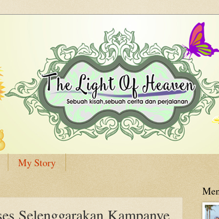
My Story
Men
es Selenggarakan Kampanye