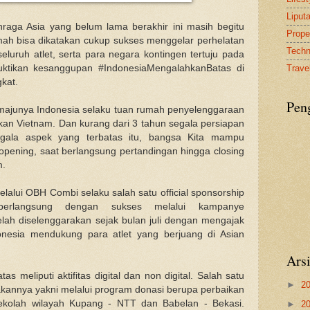
Liput
raga Asia yang belum lama berakhir ini masih begitu
Proper
umah bisa dikatakan cukup sukses menggelar perhelatan
Tech
eluruh atlet, serta para negara kontingen tertuju pada
uktikan kesanggupan #IndonesiaMengalahkanBatas di
Travel
kat.
Pen
majunya Indonesia selaku tuan rumah penyelenggaraan
an Vietnam. Dan kurang dari 3 tahun segala persiapan
egala aspek yang terbatas itu, bangsa Kita mampu
opening, saat berlangsung pertandingan hingga closing
m.
alui OBH Combi selaku salah satu official sponsorship
rlangsung dengan sukses melalui kampanye
lah diselenggarakan sejak bulan juli dengan mengajak
onesia mendukung para atlet yang berjuang di Asian
Ars
 meliputi aktifitas digital dan non digital. Salah satu
►
2
anakannya yakni melalui program donasi berupa perbaikan
 sekolah wilayah Kupang - NTT dan Babelan - Bekasi.
►
2