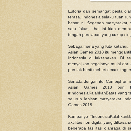
Euforia dan semangat pesta olah
terasa. Indonesia selaku tuan r
besar ini. Segenap masyarakat, s
satu fokus, hal ini kian memb
tengah persiapan yang cukup sing
Sebagaimana yang Kita ketahui, 
Asian Games 2018 itu menggantik
Indonesia di laksanakan. Di s
menyajikan segalanya mulai dari 
pun tak henti meberi decak kagu
Senada dengan itu, Combiphar mel
Asian Games 2018 pun be
#IndonesiaKalahkanBatas yang te
seluruh lapisan masyarakat Ind
Games 2018.
Kampanye #IndonesiaKalahkanBatas
aktifitas non digital yang dilkas
beberapa fasilitas olahraga di