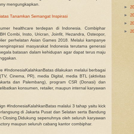
Danny mengungkapkan.
►
2
►
2
Batas Tanamkan Semangat Inspirasi
►
2
sumer healthcare terdepan di Indonesia.
Combiphar
►
2
BH Combi, Insto, Uricran, Joinfit, Hezandra, Osteopor,
plier perhelatan Asian Games 2018. Melalui kampanye
enginspirasi masyarakat Indonesia terutama generasi
egala batasan dalam kehidupan agar dapat terus maju
nggakan.
ye #IndonesiaKalahkanBatas dilakukan melalui berbagai
(TV, Cinema, PR), media Digital, media BTL (aktivitas
karta dan Palembang), program CSR (Donasi) dan
libatkan konsumen, retailer, maupun internal karyawan
 #IndonesiaKalahkanBatas malalui 3 tahap yaitu kick
 berlangsung di Jakarta Pusat dan Selatan serta Bandung
n Closing.Didukung sepenuhnya oleh seluruh karyawan
 factory maupun seluruh cabang kantor combiphar.