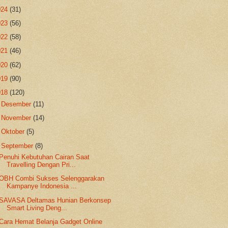
024
(31)
023
(56)
022
(58)
021
(46)
020
(62)
019
(90)
018
(120)
►
Desember
(11)
►
November
(14)
►
Oktober
(5)
▼
September
(8)
Penuhi Kebutuhan Cairan Saat
Travelling Dengan Pri...
OBH Combi Sukses Selenggarakan
Kampanye Indonesia ...
SAVASA Deltamas Hunian Berkonsep
Smart Living Deng...
Cara Hemat Belanja Gadget Online