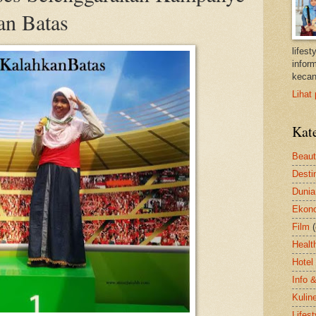
an Batas
lifes
inform
kecan
Lihat 
Kat
Beau
Desti
Dunia
Ekon
Film
Healt
Hotel
Info 
Kulin
Lifest