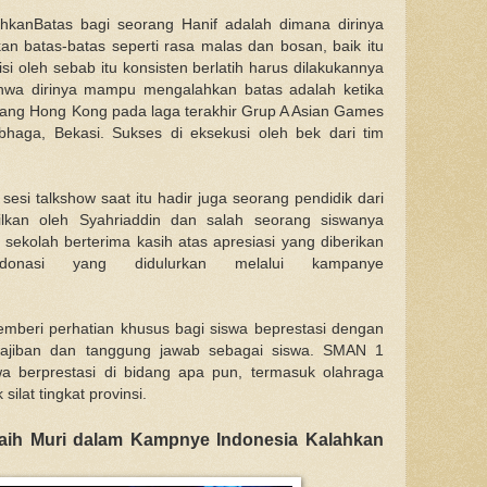
hkanBatas bagi seorang Hanif adalah dimana dirinya
an batas-batas seperti rasa malas dan bosan, baik itu
si oleh sebab itu konsisten berlatih harus dilakukannya
bahwa dirinya mampu mengalahkan batas adalah ketika
wang Hong Kong pada laga terakhir Grup A Asian Games
bhaga, Bekasi. Sukses di eksekusi oleh bek dari tim
esi talkshow saat itu hadir juga seorang pendidik dari
kan oleh Syahriaddin dan salah seorang siswanya
k sekolah berterima kasih atas apresiasi yang diberikan
onasi yang didulurkan melalui kampanye
memberi perhatian khusus bagi siswa beprestasi dengan
wajiban dan tanggung jawab sebagai siswa. SMAN 1
wa berprestasi di bidang apa pun, termasuk olahraga
ilat tingkat provinsi.
ih Muri dalam Kampnye Indonesia Kalahkan