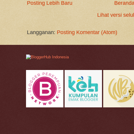
Posting Lebih Baru
Berand
Lihat versi selu
Langganan:
Posting Komentar (Atom)