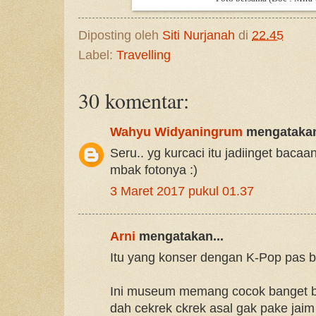
Diposting oleh
Siti Nurjanah
di
22.45
Label:
Travelling
30 komentar:
Wahyu Widyaningrum
mengatakan
Seru.. yg kurcaci itu jadiinget baca
mbak fotonya :)
3 Maret 2017 pukul 01.37
Arni
mengatakan...
Itu yang konser dengan K-Pop pas 
Ini museum memang cocok banget bu
dah cekrek ckrek asal gak pake jaim