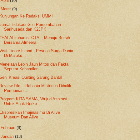
►
April
(10)
▼
Maret
(9)
Kunjungan Ke Redaksi UMMI
Jurnal Edukasi Gizi Persembahan
Sarihusada dan K2JPK
#HALALituharusTOTAL, Menuju Bersih
Bersama Almeera
Visit Tidore Island - Pesona Surga Dunia
Di Maluku...
Menelaah Lebih Jauh Mitos dan Fakta
Seputar Kehamilan
Seni Kreasi Quilting Sarung Bantal
Review Film : Rahasia Misterius Dibalik
Permainan ...
Program KITA SAMA, Wujud Aspirasi
Untuk Anak Berke...
Ekspresikan Imajinasimu Di Alive
Museum Dan Alive ...
►
Februari
(9)
►
Januari
(13)