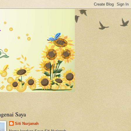
genai Saya
Siti Nurjanah