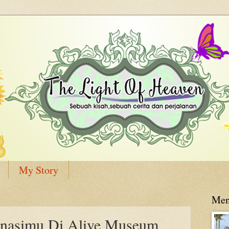
My Story
Men
jinasimu Di Alive Museum