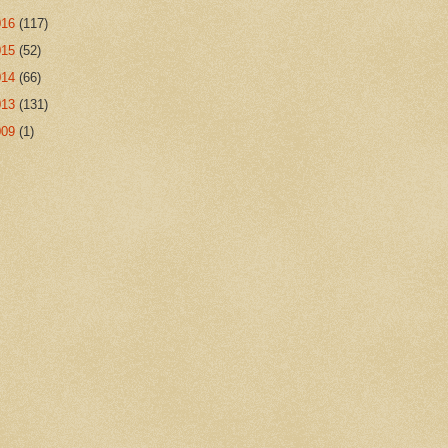
016
(117)
015
(52)
014
(66)
013
(131)
009
(1)