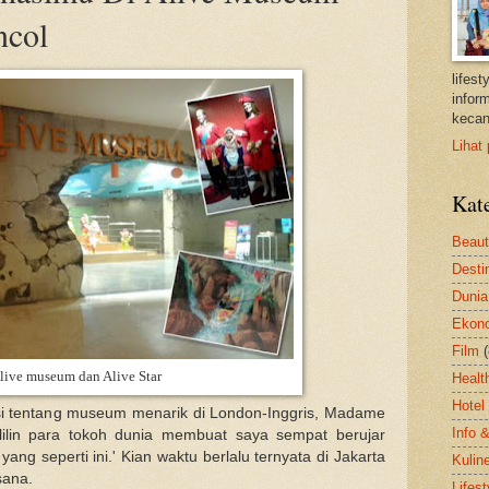
ncol
lifes
inform
kecan
Lihat 
Kat
Beau
Desti
Dunia
Ekon
Film
live museum dan Alive Star
Healt
Hotel
asi tentang museum menarik di London-Inggris, Madame
Info 
lilin para tokoh dunia membuat saya sempat berujar
ang seperti ini.' Kian waktu berlalu ternyata di Jakarta
Kulin
sana.
Lifest