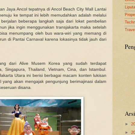
Liput
n Jaya Ancol tepatnya di Ancol Beach City Mall Lantai
Proper
menuju ke tempat ini lebih memudahkan adalah melalui
berjalan beberapa langkah saja dari loket pembelian
Tech
amun jika ingin menggunakan transjakarta maka setelah
Travel
 bisa menumpang oleh bus wara-wiri yang memang di
run di Pantai Carnaval karena lokasinya tidak jauh dari
Pen
ng dari Alive Musem Korea yang sudah terdapat
, Singapura, Thailand, Vietnam, Cina, dan Istambul.
akarta Utara ini berisi berbagai macam konten lukisan
ital yang akan mengajak pengunjung berimajinasi dalam
eseruan disana.
Ars
►
2
►
2