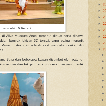
►
2
►
2
►
2
►
2
Snow White & Kurcaci
►
2
 di Alive Museum Ancol tersebut dibuat serta dibawa
►
2
kian banyak lukisan 3D tersaji, yang paling menarik
►
2
e Museum Ancol ini adalah saat mengekspresikan diri
▼
2
as.
eum, Saya dan beberapa kawan disambut oleh patung-
kurcacinya dan tak jauh ada princess Elsa yang cantik