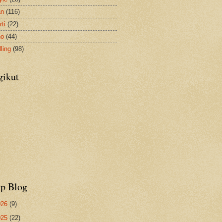
an
(116)
ti
(22)
no
(44)
ling
(98)
gikut
ip Blog
026
(9)
025
(22)