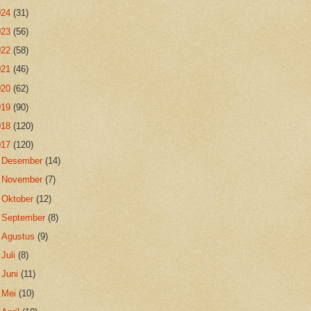
024
(31)
023
(56)
022
(58)
021
(46)
020
(62)
019
(90)
018
(120)
017
(120)
►
Desember
(14)
►
November
(7)
►
Oktober
(12)
►
September
(8)
►
Agustus
(9)
►
Juli
(8)
►
Juni
(11)
►
Mei
(10)