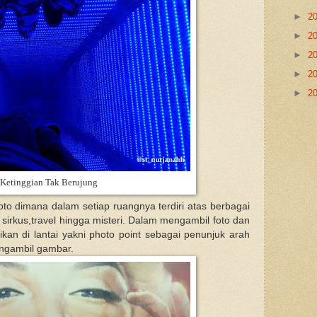
►
2
►
2
►
2
►
2
►
2
Ketinggian Tak Berujung
 foto dimana dalam setiap ruangnya terdiri atas berbagai
irkus,travel hingga misteri. Dalam mengambil foto dan
kan di lantai yakni photo point sebagai penunjuk arah
engambil gambar.