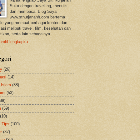
Nama lengkap Saya Siti Nurjanah
Suka dengan travelling, menulis
dan membaca. Blog Saya
www.stnurjanahh.com bertema
tyle yang memuat berbagai konten dan
asi meliputi travel, film, kesehatan dan
tikan, serta lain sebagainya.
profil lengkapku
egori
ty
(26)
nasi
(14)
 Islam
(38)
omi
(53)
(89)
h
(59)
(10)
& Tips
(100)
er
(37)
yle
(28)