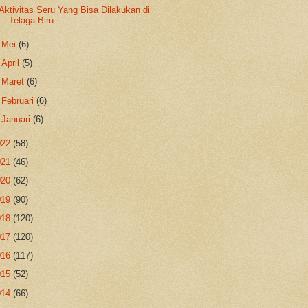
Aktivitas Seru Yang Bisa Dilakukan di
Telaga Biru ...
►
Mei
(6)
►
April
(5)
►
Maret
(6)
►
Februari
(6)
►
Januari
(6)
022
(58)
021
(46)
020
(62)
019
(90)
018
(120)
017
(120)
016
(117)
015
(52)
014
(66)