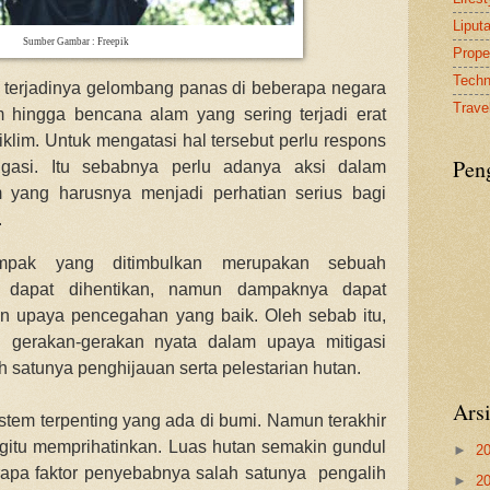
Liput
Sumber Gambar : Freepik
Proper
Tech
 terjadinya gelombang panas di beberapa negara
Travel
 hingga bencana alam yang sering terjadi erat
iklim.
Untuk mengatasi hal tersebut perlu respons
Pen
igasi. Itu sebabnya perlu adanya aksi dalam
 yang harusnya menjadi perhatian serius bagi
.
mpak yang ditimbulkan merupakan sebuah
ak dapat dihentikan, namun dampaknya dapat
kan upaya pencegahan yang baik. Oleh sebab itu,
ui gerakan-gerakan nyata dalam upaya mitigasi
 satunya penghijauan serta pelestarian hutan.
Ars
tem terpenting yang ada di bumi. Namun terakhir
itu memprihatinkan. Luas hutan semakin gundul
►
2
rapa faktor penyebabnya salah satunya
pengalih
►
2