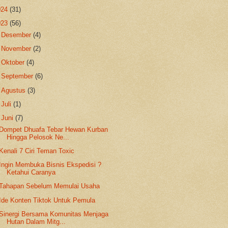
024
(31)
023
(56)
►
Desember
(4)
►
November
(2)
►
Oktober
(4)
►
September
(6)
►
Agustus
(3)
►
Juli
(1)
▼
Juni
(7)
Dompet Dhuafa Tebar Hewan Kurban
Hingga Pelosok Ne...
Kenali 7 Ciri Teman Toxic
Ingin Membuka Bisnis Ekspedisi ?
Ketahui Caranya
Tahapan Sebelum Memulai Usaha
Ide Konten Tiktok Untuk Pemula
Sinergi Bersama Komunitas Menjaga
Hutan Dalam Mitg...