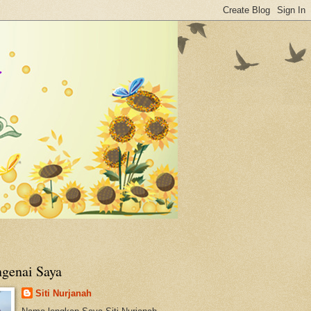
genai Saya
Siti Nurjanah