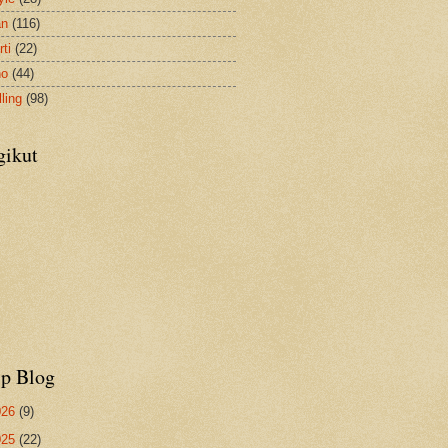
an
(116)
ti
(22)
no
(44)
ling
(98)
gikut
ip Blog
026
(9)
025
(22)