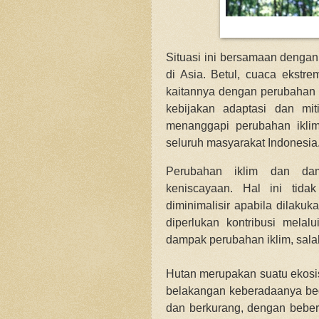
Situasi ini bersamaan dengan
di Asia. Betul, c
uaca ekstrem
kaitannya dengan perubahan 
kebijakan adaptasi dan mit
menanggapi perubahan iklim
seluruh masyarakat Indonesia
Perubahan iklim dan da
keniscayaan. Hal ini tid
diminimalisir apabila dilaku
diperlukan kontribusi melal
dampak perubahan iklim, salah
Hutan merupakan suatu ekosis
belakangan keberadaanya beg
dan berkurang, dengan bebe