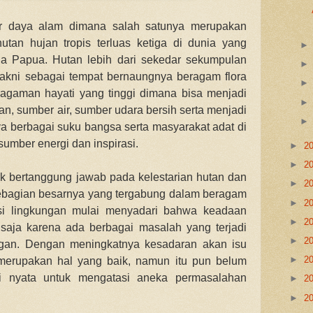
r daya alam dimana salah satunya merupakan
utan hujan tropis terluas ketiga di dunia yang
gga Papua.
Hutan lebih dari sekedar sekumpulan
akni sebagai tempat bernaungnya beragam flora
ragaman hayati yang tinggi dimana bisa menjadi
n, sumber air, sumber udara bersih serta menjadi
ya berbagai suku bangsa serta masyarakat adat di
sumber energi dan inspirasi.
►
2
►
2
k bertanggung jawab pada kelestarian hutan dan
►
2
 sebagian besarnya yang tergabung dalam beragam
►
2
si lingkungan
mulai menyadari bahwa keadaan
►
2
 saja karena ada berbagai masalah yang terjadi
►
2
ungan. Dengan me
ningkatnya kesadaran akan isu
►
2
 merupakan hal yang baik, namun itu pun belum
si nyata untuk mengatasi aneka permasalahan
►
2
►
2