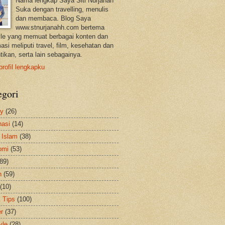
Nama lengkap Saya Siti Nurjanah
Suka dengan travelling, menulis
dan membaca. Blog Saya
www.stnurjanahh.com bertema
tyle yang memuat berbagai konten dan
asi meliputi travel, film, kesehatan dan
tikan, serta lain sebagainya.
profil lengkapku
egori
ty
(26)
nasi
(14)
 Islam
(38)
omi
(53)
(89)
h
(59)
(10)
& Tips
(100)
er
(37)
yle
(28)