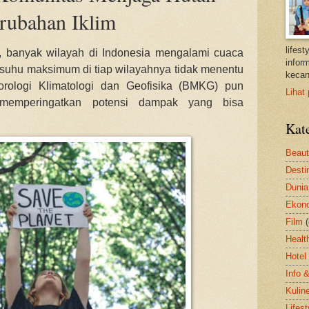
rubahan Iklim
lifes
i, banyak wilayah di Indonesia mengalami cuaca
inform
suhu maksimum di tiap wilayahnya tidak menentu
kecan
rologi Klimatologi dan Geofisika (BMKG) pun
Lihat 
memperingatkan potensi dampak yang bisa
Kat
Beau
Desti
Dunia
Ekon
Film
Healt
Hotel
Info 
Kulin
Lifest