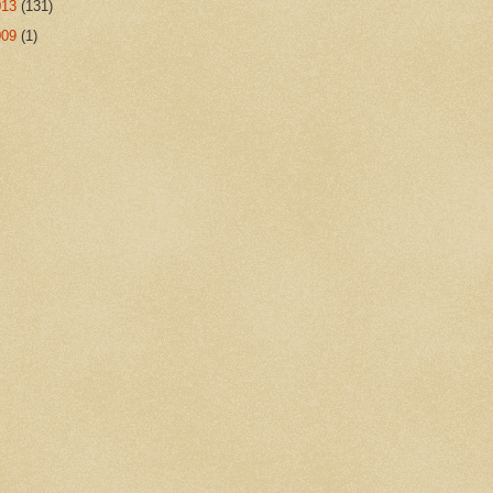
013
(131)
009
(1)