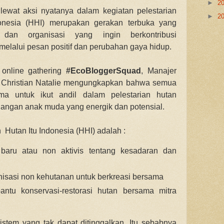
►
2
lewat aksi nyatanya dalam kegiatan pelestarian
►
2
onesia (HHI)
merupakan gerakan terbuka yang
al dan organisasi yang ingin berkontribusi
melalui pesan positif dan perubahan gaya hidup.
online gathering
#EcoBloggerSquad
,
Manajer
, Christian Natalie mengungkapkan bahwa
semua
ma untuk ikut andil dalam pelestarian hutan
langan anak muda yang energik dan potensial.
an
Hutan Itu Indonesia (HHI) adalah :
baru atau non aktivis tentang kesadaran dan
isasi non kehutanan untuk berkreasi bersama
tu konservasi-restorasi hutan bersama mitra
stem yang tak dapat ditinggalkan. Itu sebabnya