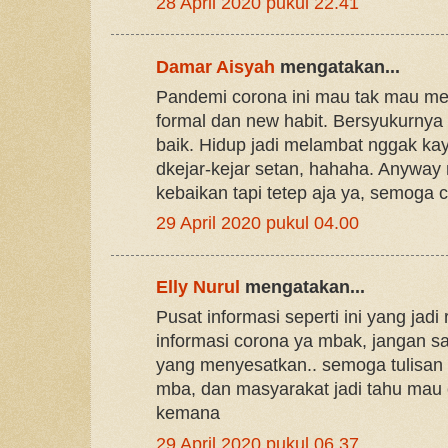
28 April 2020 pukul 22.41
Damar Aisyah
mengatakan...
Pandemi corona ini mau tak mau m
formal dan new habit. Bersyukurnya ti
baik. Hidup jadi melambat nggak ka
dkejar-kejar setan, hahaha. Anywa
kebaikan tapi tetep aja ya, semoga c
29 April 2020 pukul 04.00
Elly Nurul
mengatakan...
Pusat informasi seperti ini yang jad
informasi corona ya mbak, jangan sa
yang menyesatkan.. semoga tulisan 
mba, dan masyarakat jadi tahu mau c
kemana
29 April 2020 pukul 06.37