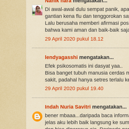
Nanik nara
mengatakan...
Di awal-awal dulu sempat panik, apa
gantian kena flu dan tenggorokan sa
Lalu berusaha memberi afirmasi positi
bahwa kami aman dan baik-baik saj
29 April 2020 pukul 18.12
lendyagasshi
mengatakan...
Efek psikosomatis ini dasyat yaa..
Bisa banget tubuh manusia cerdas m
sakit, padahal hanya setres terlalu k
29 April 2020 pukul 19.40
Indah Nuria Savitri
mengatakan...
bener mbaaa...daripada baca informa
jelas aku lebih baik langsung ke s