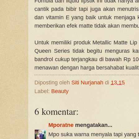
Fomula dari liquid lipstik ini tidak han
cantik pada bibir tapi juga akan menutris
dan vitamin E yang baik untuk menjaga k
memberikan efek matte tidak akan membuat
Untuk memiliki produk
Metallic Matte Li
Queen Series tidak begitu menguras ka
bandrol cukup terjangkau di bawah Rp 100
menawan dengan harga bersahabat kualit
Diposting oleh
Siti Nurjanah
di
13.15
Label:
Beauty
6 komentar:
Mporatne
mengatakan...
Mpo suka warna menyala tapi yang t