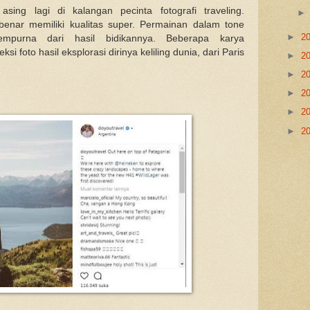
sing lagi di kalangan pecinta fotografi traveling.
enar memiliki kualitas super. Permainan dalam tone
►
2
purna dari hasil bidikannya. Beberapa karya
si foto hasil eksplorasi dirinya keliling dunia, dari Paris
►
2
►
2
►
2
►
2
►
2