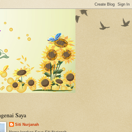
genai Saya
Siti Nurjanah