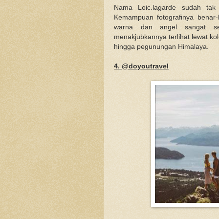
Nama Loic.lagarde sudah tak a
Kemampuan fotografinya benar-b
warna dan angel sangat sem
menakjubkannya terlihat lewat kolek
hingga pegunungan Himalaya.
4. @doyoutravel