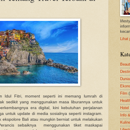
lifes
inform
kecan
Lihat 
Kat
Beau
Desti
Dunia
Ekon
Film
an Idul Fitri, moment seperti ini memang lumrah di
Healt
dak sedikit yang menggunakan masa liburannya untuk
erkembangnya era digital, kini kebutuhan perjalanan
Hotel
ga untuk update di media sosialnya seperti instagram.
Info 
k ekspolore Bali atau mungkin berniat untuk melakukan
Kulin
Perancis sebaiknya menggunakan tiket maskapai
Lifest