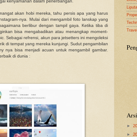
agai kenyamanan dalam penerbangan.
Liput
mangat akan hobi mereka, tahu persis apa yang harus
Proper
nstagram-nya. Mulai dari mengambil foto lanskap yang
Tech
 bagaimana berlibur dengan tampil gaya. Ketika tiba di
Travel
ginginkan bisa mengabadikan atau menangkap moment-
c. Sebagai refrensi, akun para jetsetters ini mengoleksi
ik di tempat yang mereka kunjungi. Sudut pengambilan
Pen
hy nya bisa menjadi acuan untuk mengambil gambar.
erbaik di dunia :
Ars
►
2
►
2