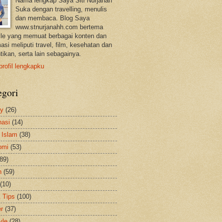
Nama lengkap Saya Siti Nurjanah
Suka dengan travelling, menulis
dan membaca. Blog Saya
www.stnurjanahh.com bertema
tyle yang memuat berbagai konten dan
asi meliputi travel, film, kesehatan dan
tikan, serta lain sebagainya.
profil lengkapku
egori
ty
(26)
nasi
(14)
 Islam
(38)
omi
(53)
(89)
h
(59)
(10)
& Tips
(100)
er
(37)
yle
(28)