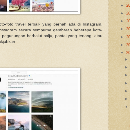
►
2
►
2
►
2
o-foto travel terbaik yang pernah ada di Instagram.
►
2
 instagram secara sempurna gambaran beberapa kota-
ri pegunungan berbalut salju, pantai yang tenang, atau
►
2
akjubkan.
►
2
▼
2