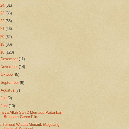
024
(31)
023
(56)
022
(58)
021
(46)
020
(62)
019
(90)
018
(120)
►
Desember
(11)
►
November
(14)
►
Oktober
(5)
►
September
(8)
►
Agustus
(7)
►
Juli
(9)
▼
Juni
(10)
Insya Allah Sah 2 Memadu Padankan
Beragam Genre Film
5 Tempat Wisata Menarik Magelang
Untuk di Kunjungi