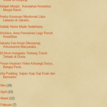
Jelajah Masjid : Keindahan Arsitektur
Masjid Ramli...
Aneka Keseruan Menikmati Libur
Lebaran di Jakarta ...
Seblak Home Made Sederhana
Bricklive, Area Permainan Lego Penuh
Kreatifitas
Jakarta Fair Aman Dikunjungi,
Antusiasme Masyaraka...
10 Akun Instagram Tentang Travel
Terbaik di Dunia
Pesan Inspirasi Video Keluarga Surya,
Betapa Penti...
Vita Pudding, Sajian Siap Saji Enak dan
Bernutrisi
►
Mei
(19)
►
April
(10)
►
Maret
(12)
►
Februari
(7)