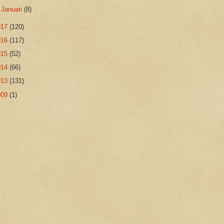
►
Januari
(8)
017
(120)
016
(117)
015
(52)
014
(66)
013
(131)
009
(1)