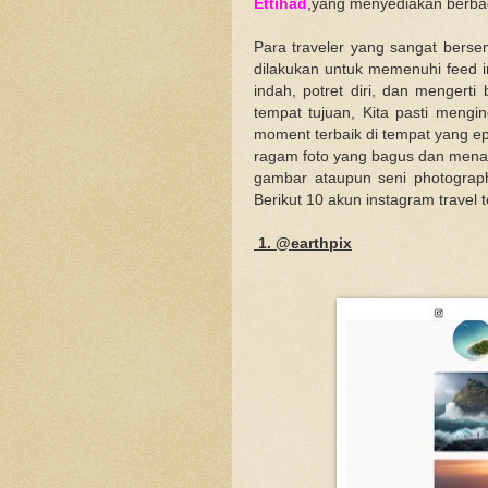
Ettihad
,yang menyediakan berb
Para traveler yang sangat berse
dilakukan untuk memenuhi feed i
indah, potret diri, dan mengerti
tempat tujuan, Kita pasti men
moment terbaik di tempat yang epi
ragam foto yang bagus dan menar
gambar ataupun seni photograp
Berikut 10 akun instagram travel t
1. @earthpix