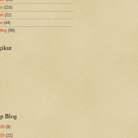
an
(116)
ti
(22)
no
(44)
ling
(98)
gikut
ip Blog
026
(9)
025
(22)