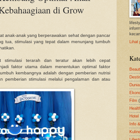
Kebahaagiaan di Grow
lifes
inform
kecan
ihat anak-anak yang berperawakan sehat dengan pancar
ng tua, stimulasi yang tepat dalam menunjang tumbuh
Lihat 
hatikan.
Kat
stimulasi terarah dan teratur akan lebih cepat
adi faktor utama dalam menentukan optimal faktor
Beau
umbuh kembangnya adalah dengan pemberian nutrisi
Desti
an pemberian stimulasi melalui pengalaman dan atau
Dunia
Ekon
Film
Healt
Hotel
Info 
Kulin
Lifest