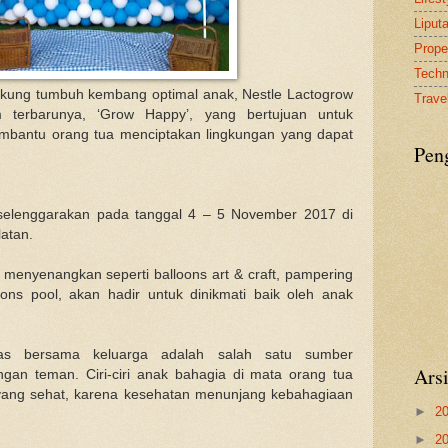
Liput
Proper
Tech
kung tumbuh kembang optimal anak, Nestle Lactogrow
Travel
 terbarunya, ‘Grow Happy’, yang bertujuan untuk
bantu orang tua menciptakan lingkungan yang dapat
Pen
iselenggarakan pada tanggal 4 – 5 November 2017 di
latan.
 menyenangkan seperti balloons art & craft, pampering
ons pool, akan hadir untuk dinikmati baik oleh anak
tas bersama keluarga adalah salah satu sumber
Ars
gan teman. Ciri-ciri anak bahagia di mata orang tua
yang sehat, karena kesehatan menunjang kebahagiaan
►
2
►
2