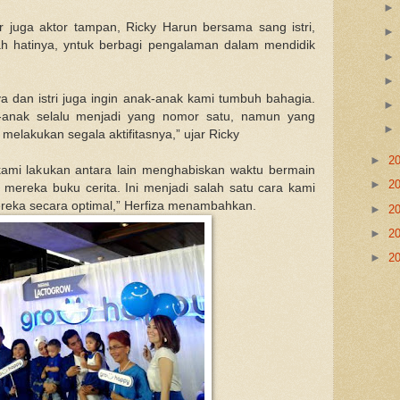
 juga aktor tampan, Ricky Harun bersama sang istri,
ah hatinya, yntuk berbagi pengalaman dalam mendidik
ya dan istri juga ingin anak-anak kami tumbuh bahagia.
-anak selalu menjadi yang nomor satu, namun yang
melakukan segala aktifitasnya,” ujar Ricky
►
2
ami lakukan antara lain menghabiskan waktu bermain
►
2
reka buku cerita. Ini menjadi salah satu cara kami
eka secara optimal,” Herfiza menambahkan.
►
2
►
2
►
2