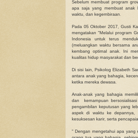
Sebelum membuat program grow 
apa saja yang membuat anak ba
waktu, dan kegembiraan.
Pada 05 Oktober 2017, Gusti Ka
mengatakan "Melalui program Gr
Indonesia untuk terus menduk
(meluangkan waktu bersama ana
kembang optimal anak. Ini me
kualitas hidup masyarakat dan be
Di sisi lain, Psikolog Elizabeth 
antara anak yang bahagia, kecerd
ketika mereka dewasa.
Anak-anak yang bahagia memilik
dan kemampuan bersosialisasi
pengambilan keputusan yang lebi
aspek di waktu ke depannya, t
kesuksesan karir, serta pencapaia
" Dengan mengetahui apa yang m
orang tua yang bahagia, sehin