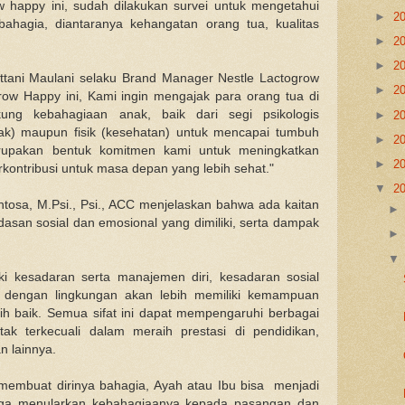
happy ini, sudah dilakukan survei untuk mengetahui
►
2
hagia, diantaranya kehangatan orang tua, kualitas
►
2
►
2
ttani Maulani selaku Brand Manager Nestle Lactogrow
►
2
ow Happy ini, Kami ingin mengajak para orang tua di
ung kebahagiaan anak, baik dari segi psikologis
►
2
k) maupun fisik (kesehatan) untuk mencapai tumbuh
►
2
rupakan bentuk komitmen kami untuk meningkatkan
►
2
rkontribusi untuk masa depan yang lebih sehat."
▼
2
Santosa, M.Psi., Psi., ACC menjelaskan bahwa ada kaitan
asan sosial dan emosional yang dimiliki, serta dampak
i kesadaran serta manajemen diri, kesadaran sosial
 dengan lingkungan akan lebih memiliki kemampuan
h baik. Semua sifat ini dapat mempengaruhi berbagai
ak terkecuali dalam meraih prestasi di pendidikan,
n lainnya.
embuat dirinya bahagia, Ayah atau Ibu bisa menjadi
gga menularkan kebahagiaanya kepada pasangan dan