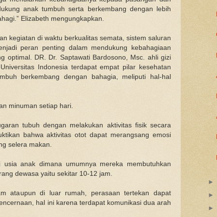
dukung anak tumbuh serta berkembang dengan lebih
ahagi.” Elizabeth mengungkapkan.
n kegiatan di waktu berkualitas semata, sistem saluran
enjadi peran penting dalam mendukung kebahagiaan
optimal. DR. Dr. Saptawati Bardosono, Msc. ahli gizi
Universitas Indonesia terdapat empat pilar kesehatan
mbuh berkembang dengan bahagia, meliputi hal-hal
dan minuman setiap hari.
aran tubuh dengan melakukan aktivitas fisik secara
uktikan bahwa aktivitas otot dapat merangsang emosi
ng selera makan.
suai usia anak dimana umumnya mereka membutuhkan
orang dewasa yaitu sekitar 10-12 jam.
lam ataupun di luar rumah, perasaan tertekan dapat
cernaan, hal ini karena terdapat komunikasi dua arah