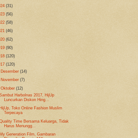
024
(31)
023
(56)
022
(58)
021
(46)
020
(62)
019
(90)
018
(120)
017
(120)
►
Desember
(14)
►
November
(7)
▼
Oktober
(12)
Sambut Harbolnas 2017, HijUp
Luncurkan Diskon Hing...
HijUp, Toko Online Fashion Muslim
Terpecaya
Quality Time Bersama Keluarga, Tidak
Harus Menungg...
My Generation Film, Gambaran