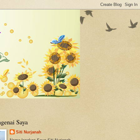
genai Saya
Siti Nurjanah