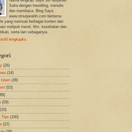
Nama lengkap Saya Siti Nurjanah
Suka dengan travelling, menulis
dan membaca. Blog Saya
www.stnurjanahh.com bertema
tyle yang memuat berbagai konten dan
asi meliputi travel, film, kesehatan dan
tikan, serta lain sebagainya.
profil lengkapku
egori
ty
(26)
nasi
(14)
 Islam
(38)
omi
(53)
(89)
h
(59)
(10)
& Tips
(100)
er
(37)
yle
(28)