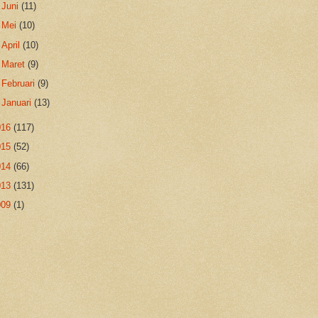
►
Juni
(11)
►
Mei
(10)
►
April
(10)
►
Maret
(9)
►
Februari
(9)
►
Januari
(13)
016
(117)
015
(52)
014
(66)
013
(131)
009
(1)