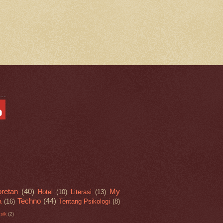
retan
(40)
My
Hotel
(10)
Literasi
(13)
Techno
(44)
a
(16)
Tentang Psikologi
(8)
sik
(2)