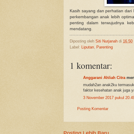
Kasih sayang dan perhatian dar
perkembangan anak lebih optima
penting dalam terwujudnya keb
mendatang.
Diposting oleh
Siti Nurjanah
di
16.50
Label:
Liputan
,
Parenting
1 komentar:
Anggarani Ahliah Citra
meng
mudah2an anak2ku termasuk 
faktor kesehatan anak juga y
3 November 2017 pukul 20.4
Posting Komentar
Posting Lebih Baru