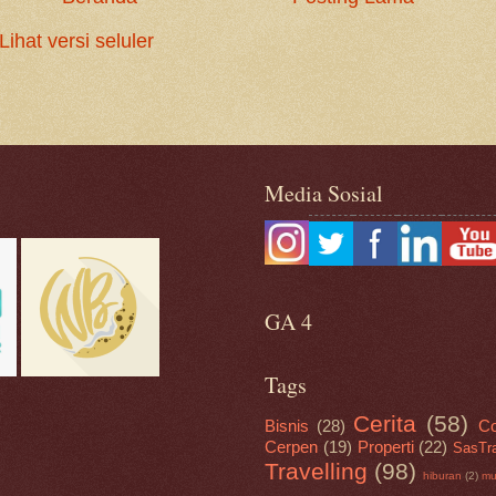
Lihat versi seluler
Media Sosial
GA 4
Tags
Cerita
(58)
Bisnis
(28)
Co
Cerpen
(19)
Properti
(22)
SasTr
Travelling
(98)
hiburan
(2)
mu