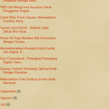
Dinamika Remaja Mille...
FWD Life Mengcover Asuransi Untuk
Penggemar Kegiat...
Grand Whiz Poins Square, Menawarkan
Fasilitas Keny...
Factory Visit AQUA : Melihat Lebih
Dekat Aksi Nyat...
Advan A8 Siap Merebut Hati Konsumen
Dengan Sistem ...
Memperkenalkan Asuransi Astra Garda
Oto Digital, #...
Acer Chromebook, Perangkat Penunjang
Digital Class...
Dukung Tumbuh Kembang Optimal Anak
Dengan Rayakan ...
Melestarikan Cinta Budaya di Hari Batik
Nasional
►
September
(8)
►
Agustus
(9)
►
Juli
(8)