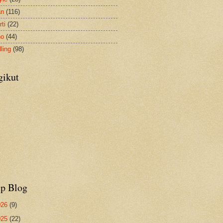
an
(116)
ti
(22)
no
(44)
ling
(98)
gikut
ip Blog
026
(9)
025
(22)