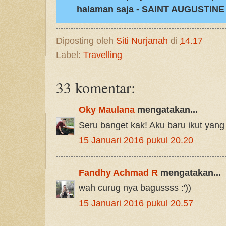
halaman saja - SAINT AUGUSTINE 
Diposting oleh
Siti Nurjanah
di
14.17
Label:
Travelling
33 komentar:
Oky Maulana
mengatakan...
Seru banget kak! Aku baru ikut ya
15 Januari 2016 pukul 20.20
Fandhy Achmad R
mengatakan...
wah curug nya bagussss :'))
15 Januari 2016 pukul 20.57