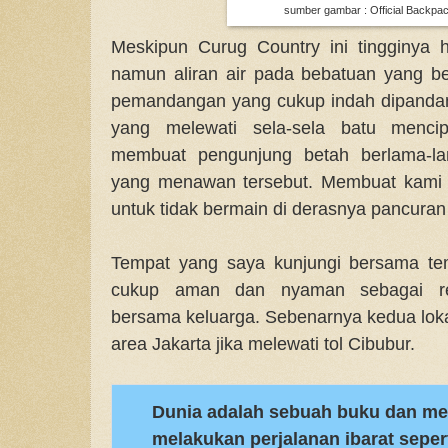
sumber gambar : Official Backpa
Meskipun Curug Country ini tingginya 
namun aliran air pada bebatuan yang ber
pemandangan yang cukup indah dipandang
yang melewati sela-sela batu menci
membuat pengunjung betah berlama-la
yang menawan tersebut. Membuat kami 
untuk tidak bermain di derasnya pancuran 
Tempat yang saya kunjungi bersama tem
cukup aman dan nyaman sebagai re
bersama keluarga. Sebenarnya kedua lokas
area Jakarta jika melewati tol Cibubur.
Dunia adalah sebuah buku dan me
melakukan perjalanan ibarat sepe