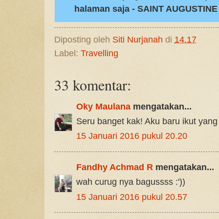
halaman saja - SAINT AUGUSTINE 
Diposting oleh
Siti Nurjanah
di
14.17
Label:
Travelling
33 komentar:
Oky Maulana
mengatakan...
Seru banget kak! Aku baru ikut ya
15 Januari 2016 pukul 20.20
Fandhy Achmad R
mengatakan...
wah curug nya bagussss :'))
15 Januari 2016 pukul 20.57