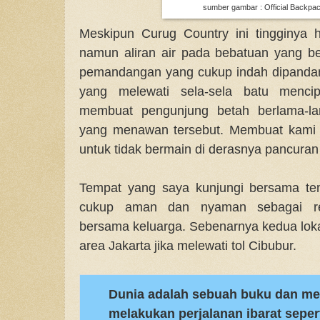
sumber gambar : Official Backpa
Meskipun Curug Country ini tingginya 
namun aliran air pada bebatuan yang ber
pemandangan yang cukup indah dipandang
yang melewati sela-sela batu menci
membuat pengunjung betah berlama-la
yang menawan tersebut. Membuat kami 
untuk tidak bermain di derasnya pancuran 
Tempat yang saya kunjungi bersama tem
cukup aman dan nyaman sebagai re
bersama keluarga. Sebenarnya kedua lokas
area Jakarta jika melewati tol Cibubur.
Dunia adalah sebuah buku dan me
melakukan perjalanan ibarat sepe