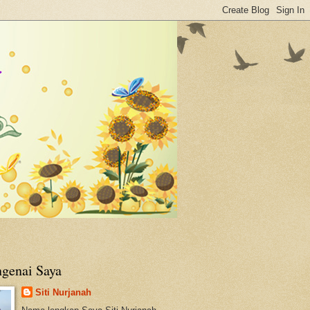
genai Saya
Siti Nurjanah