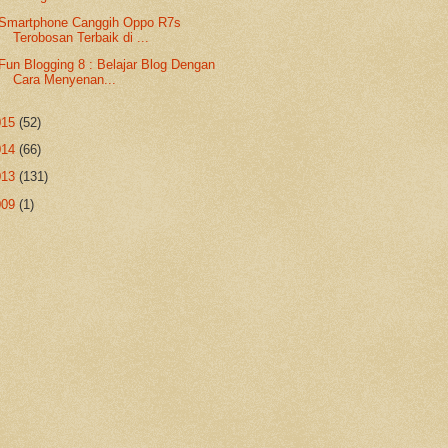
Smartphone Canggih Oppo R7s
Terobosan Terbaik di ...
Fun Blogging 8 : Belajar Blog Dengan
Cara Menyenan...
015
(52)
014
(66)
013
(131)
009
(1)