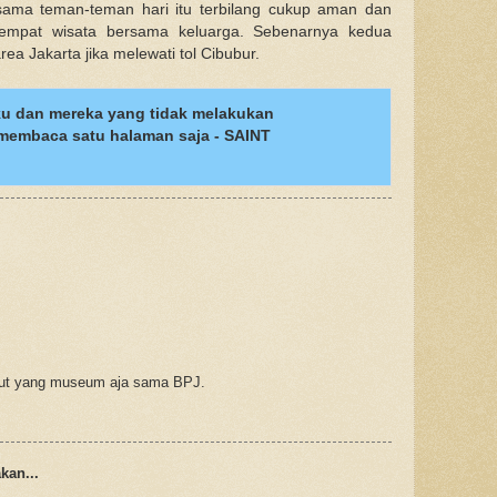
sama teman-teman hari itu terbilang cukup aman dan
empat wisata bersama keluarga. Sebenarnya kedua
area Jakarta jika melewati tol Cibubur.
u dan mereka yang tidak melakukan
i membaca satu halaman saja - SAINT
.
ikut yang museum aja sama BPJ.
an...