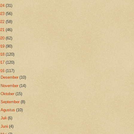
024
(31)
023
(56)
022
(58)
021
(46)
020
(62)
019
(90)
018
(120)
017
(120)
016
(117)
►
Desember
(10)
►
November
(14)
►
Oktober
(15)
►
September
(8)
►
Agustus
(10)
►
Juli
(6)
►
Juni
(4)