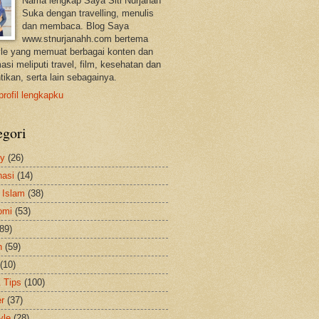
Nama lengkap Saya Siti Nurjanah
Suka dengan travelling, menulis
dan membaca. Blog Saya
www.stnurjanahh.com bertema
tyle yang memuat berbagai konten dan
asi meliputi travel, film, kesehatan dan
tikan, serta lain sebagainya.
profil lengkapku
egori
ty
(26)
nasi
(14)
 Islam
(38)
omi
(53)
(89)
h
(59)
(10)
& Tips
(100)
er
(37)
yle
(28)