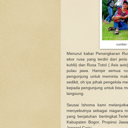
sumber g
Menurut kabar Penangkaran Rusa
ekor rusa yang terdiri dari jen
kuhlii) dan Rusa Totol ( Axis ax
pulau jawa. Hampir semua ru
pengunjung untuk meminta maka
sedikit, oh iya pihak pengelola me
kepada pengunjung untuk bisa m
langsung.
Seusai Ishoma kami melanjutk
menyebutnya sebagai niagara min
yang berjatuhan bertingkat.Ter
Kabupaten Bogor, Propinsi Jawa
Jonggol Cariu.