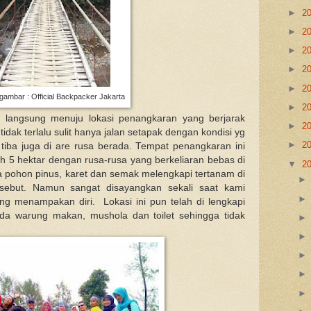
►
2
►
2
►
2
►
2
►
2
ambar : Official Backpacker Jakarta
►
2
i langsung menuju lokasi penangkaran yang berjarak
►
2
tidak terlalu sulit hanya jalan setapak dengan kondisi yg
►
2
tiba juga di are rusa berada. Tempat penangkaran ini
bih 5 hektar dengan rusa-rusa yang berkeliaran bebas di
▼
2
pohon pinus, karet dan semak melengkapi tertanam di
sebut. Namun sangat disayangkan sekali saat kami
ng menampakan diri. Lokasi ini pun telah di lengkapi
ada warung makan, mushola dan toilet sehingga tidak