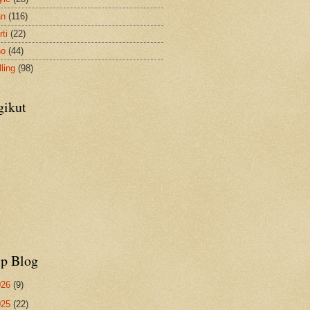
an
(116)
ti
(22)
no
(44)
ling
(98)
gikut
ip Blog
026
(9)
025
(22)