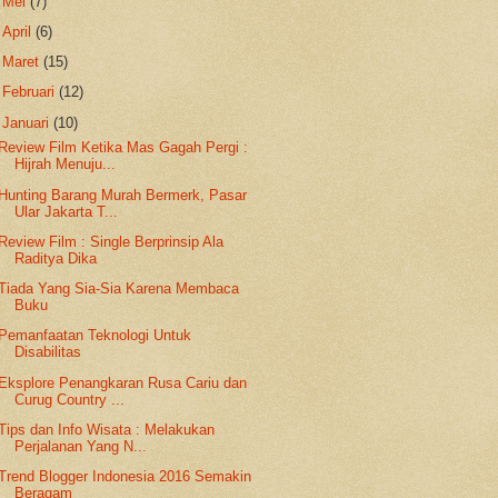
►
Mei
(7)
►
April
(6)
►
Maret
(15)
►
Februari
(12)
▼
Januari
(10)
Review Film Ketika Mas Gagah Pergi :
Hijrah Menuju...
Hunting Barang Murah Bermerk, Pasar
Ular Jakarta T...
Review Film : Single Berprinsip Ala
Raditya Dika
Tiada Yang Sia-Sia Karena Membaca
Buku
Pemanfaatan Teknologi Untuk
Disabilitas
Eksplore Penangkaran Rusa Cariu dan
Curug Country ...
Tips dan Info Wisata : Melakukan
Perjalanan Yang N...
Trend Blogger Indonesia 2016 Semakin
Beragam