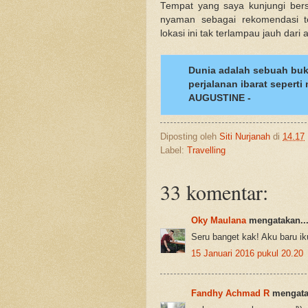
Tempat yang saya kunjungi ber
nyaman sebagai rekomendasi t
lokasi ini tak terlampau jauh dari 
Dunia adalah sebuah buk
perjalanan ibarat sepert
AUGUSTINE -
Diposting oleh
Siti Nurjanah
di
14.17
Label:
Travelling
33 komentar:
Oky Maulana
mengatakan..
Seru banget kak! Aku baru 
15 Januari 2016 pukul 20.20
Fandhy Achmad R
mengatak