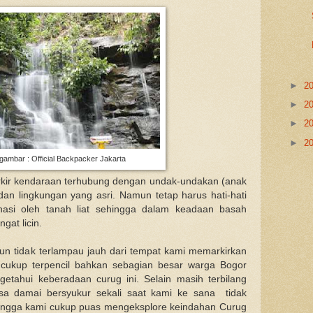
►
2
►
2
►
2
►
2
ambar : Official Backpacker Jakarta
rkir kendaraan terhubung dengan undak-undakan (anak
dan lingkungan yang asri. Namun tetap harus hati-hati
nasi oleh tanah liat sehingga dalam keadaan basah
gat licin.
pun tidak terlampau jauh dari tempat kami memarkirkan
cukup terpencil bahkan sebagian besar warga Bogor
etahui keberadaan curug ini. Selain masih terbilang
sa damai bersyukur sekali saat kami ke sana tidak
ingga kami cukup puas mengeksplore keindahan Curug