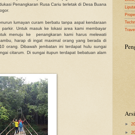
edukasi Penangkaran Rusa Cariu terletak di Desa Buana
Liput
ogor.
Proper
Tech
enurun lumayan curam berbatu tanpa aspal kendaraan
ea parkir. Untuk masuk ke lokasi area kami membayar
Travel
 untuk menuju ke penangkaran kami harus melewati
bambu, harap di ingat maximal orang yang berada di
Pen
 10 orang. Dibawah jembatan ini terdapat hulu sungai
ngai citarum. Di sungai itupun terdapat bebatuan alam
Ars
►
2
►
2