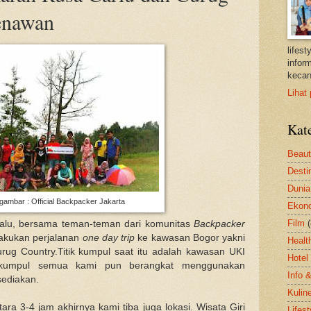
enawan
lifes
inform
kecan
Lihat 
Kat
Beau
Desti
Dunia
ambar : Official Backpacker Jakarta
Ekon
Film
n lalu, bersama teman-teman dari komunitas
Backpacker
akukan perjalanan
one day trip
ke kawasan Bogor yakni
Healt
ug Country.Titik kumpul saat itu adalah kawasan UKI
Hotel
rkumpul semua kami pun berangkat menggunakan
Info 
sediakan.
Kulin
ra 3-4 jam akhirnya kami tiba juga lokasi. Wisata Giri
Lifest