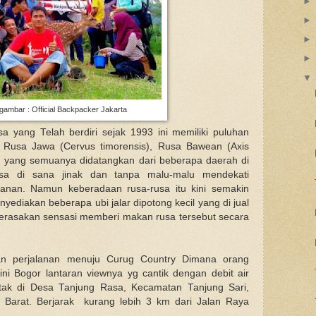
ambar : Official Backpacker Jakarta
 yang Telah berdiri sejak 1993 ini memiliki puluhan
is Rusa Jawa (Cervus timorensis), Rusa Bawean (Axis
is) yang semuanya didatangkan dari beberapa daerah di
sa di sana jinak dan tanpa malu-malu mendekati
nan. Namun keberadaan rusa-rusa itu kini semakin
nyediakan beberapa ubi jalar dipotong kecil yang di jual
erasakan sensasi memberi makan rusa tersebut secara
an perjalanan menuju Curug Country Dimana orang
i Bogor lantaran viewnya yg cantik dengan debit air
letak di Desa Tanjung Rasa, Kecamatan Tanjung Sari,
 Barat. Berjarak kurang lebih 3 km dari Jalan Raya