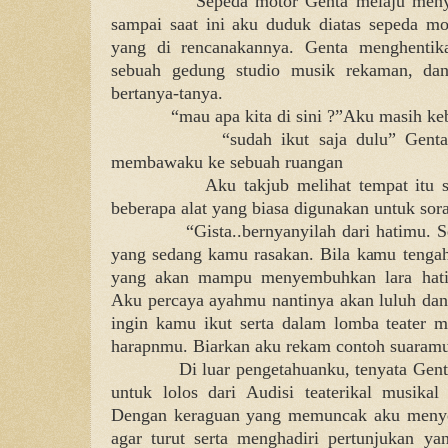
Sepeda motor Genta melaju menyu
sampai saat ini aku duduk diatas sepeda mo
yang di rencanakannya. Genta menghentik
sebuah gedung studio musik rekaman, da
bertanya-tanya.
“mau apa kita di sini ?”Aku masih k
“sudah ikut saja dulu” Gen
membawaku ke sebuah ruangan
Aku takjub melihat tempat itu 
beberapa alat yang biasa digunakan untuk so
“Gista..bernyanyilah dari hatimu. 
yang sedang kamu rasakan. Bila kamu tengah
yang akan mampu menyembuhkan lara hati,
Aku percaya ayahmu nantinya akan luluh d
ingin kamu ikut serta dalam lomba teater m
harapnmu. Biarkan aku rekam contoh suaramu 
Di luar pengetahuanku, tenyata Gen
untuk lolos dari Audisi teaterikal musikal
Dengan keraguan yang memuncak aku menye
agar turut serta menghadiri pertunjukan 