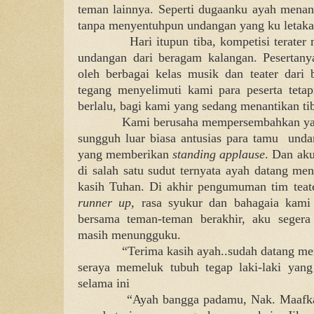
teman lainnya. Seperti dugaanku ayah menan
tanpa menyentuhpun undangan yang ku letakan
Hari itupun tiba, kompetisi terater
undangan dari beragam kalangan. Pesertanya
oleh berbagai kelas musik dan teater dari
tegang menyelimuti kami para peserta tetap
berlalu, bagi kami yang sedang menantikan tib
Kami berusaha mempersembahkan yang
sungguh luar biasa antusias para tamu
unda
yang memberikan
standing applause
. Dan aku
di salah satu sudut ternyata ayah datang me
kasih Tuhan. Di akhir pengumuman tim teate
runner up
, rasa syukur dan bahagaia kami
bersama teman-teman berakhir, aku seger
masih menungguku.
“Terima kasih ayah..sudah datang m
seraya memeluk tubuh tegap laki-laki yang
selama ini
“Ayah bangga padamu, Nak. Maafkan