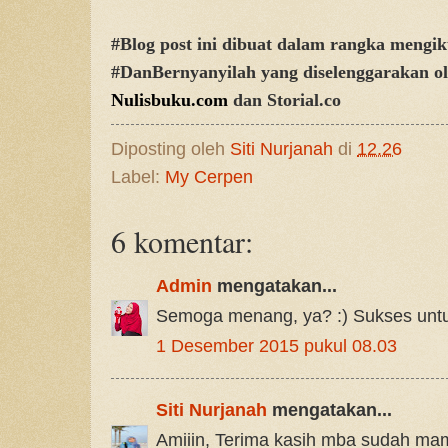
#Blog post ini dibuat dalam rangka mengik
#DanBernyanyilah yang diselenggarakan o
Nulisbuku.com
dan Storial.co
Diposting oleh
Siti Nurjanah
di
12.26
Label:
My Cerpen
6 komentar:
Admin
mengatakan...
Semoga menang, ya? :) Sukses untuk
1 Desember 2015 pukul 08.03
Siti Nurjanah
mengatakan...
Amiiin, Terima kasih mba sudah mam