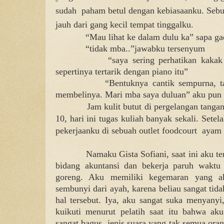
sudah
paham betul dengan kebiasaanku. Seb
jauh dari gang kecil tempat tinggalku.
“Mau lihat ke dalam dulu ka” sapa gad
“tidak mba..”jawabku tersenyum
“saya sering perhatikan kakak
sepertinya tertarik dengan piano itu”
“Bentuknya cantik sempurna, 
membelinya. Mari mba saya duluan” aku pun 
Jam kulit butut di pergelangan tang
10, hari ini tugas kuliah banyak sekali. Setel
pekerjaanku di sebuah outlet foodcourt
ayam 
Nam
a
ku Gista Sofiani, saat ini aku 
bidang akuntansi dan bekerja paruh wakt
goreng. Aku memiliki kegemaran yang a
sembunyi dari ayah, karena beliau sangat ti
hal tersebut. Iya, aku sangat suka menyanyi
kuikuti menurut pelatih saat itu bahwa aku
sangat bagus, jenis suara yang tak semua or