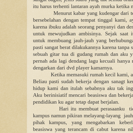
itu harus terhenti lantaran ayah murka ketika
Menurut kabar yang kudengar dari t
bersebelahan dengan tempat tinggal kami, 
karena ibuku adalah seorang penyanyi dan de
untuk mewujudkan ambisinya. Sejak saat it
untuk membuang jauh-jauh yang berhubunga
pasti sangat berat dilakukannya karena tanp
sebuah gitar tua di gudang rumah dan aku ya
pernah ada lagi dendang lagu kecuali hanya
dengarkan dari dvd player kamarnya.
Ketika memasuki rumah kecil kami, a
Beliau pasti sudah bekerja dengan sanagt k
hidup kami dan itulah sebabnya aku tak i
Aku berinisiatif mencari beasiswa dan beker
pendidikan ku agar tetap dapat berjalan.
Hari itu membuat perasaanku
t
kampus namun pikiran melayang-layang
jauh
pihak kampus, yang mengabarkan keberla
beasiswa yang terancam di cabut karena n