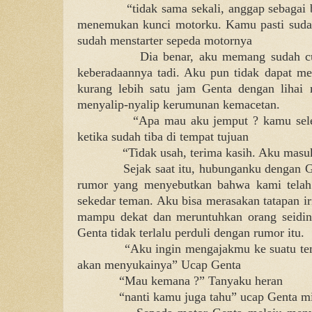
“tidak sama sekali, anggap sebagai
menemukan kunci motorku. Kamu pasti sudah
sudah menstarter sepeda motornya
Dia benar, aku memang sudah c
keberadaannya tadi. Aku pun tidak dapat me
kurang lebih satu jam Genta dengan lihai
menyalip-nyalip kerumunan kemacetan.
“Apa mau aku jemput ? kamu sele
ketika sudah tiba di tempat tujuan
“Tidak usah, terima kasih. Aku masu
Sejak saat itu, hubunganku dengan 
rumor yang menyebutkan bahwa kami telah 
sekedar teman. Aku bisa merasakan tatapan ir
mampu dekat dan meruntuhkan orang seidin
Genta tidak terlalu perduli dengan rumor itu.
“Aku ingin mengajakmu ke suatu te
akan menyukainya” Ucap Genta
“Mau kemana ?” Tanyaku heran
“nanti kamu juga tahu” ucap Genta mi