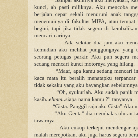
kunci, ah pasti miliknya. Aku mencoba me
berjalan cepat sekali menuruni anak tangga
menemuinya di fakultas MIPA, atau tempat pa
begini, tapi jika tidak segera di kembalika
mencari-carinya.
Ada sekitar dua jam aku menca
kemudian aku melihat punggungnya yang t
seorang petugas parkir. Aku pun segera me
sedang mencari kunci motornya yang hilang.
“Maaf, apa kamu sedang mencari in
kaca mata itu beralih menatapku terpancar
tidak sekaku yang aku bayangkan sebelumnya
“Oh, syukurlah. Aku sudah panik me
kasih..
ehmm
..siapa nama kamu ?” tanyanya
“Gista. Panggil saja aku Gista” Aku 
“Aku Genta” dia membalas uluran t
tawarnya
Aku cukup terkejut mendengar aja
malah merepotkan, aku juga harus segera ber