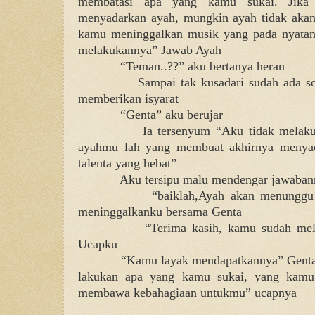
membatasi apa yang kamu sukai. Jika 
menyadarkan ayah, mungkin ayah tidak akan 
kamu meninggalkan musik yang pada nyata
melakukannya” Jawab Ayah
“Teman..??” aku bertanya heran
Sampai tak kusadari sudah ada s
memberikan isyarat
“Genta” aku berujar
Ia tersenyum “Aku tidak melaku
ayahmu lah yang membuat akhirnya menyada
talenta yang hebat”
Aku tersipu malu mendengar jawaban
“baiklah,Ayah akan menunggu 
meninggalkanku bersama Genta
“Terima kasih, kamu sudah mel
Ucapku
“Kamu layak mendapatkannya” Genta
lakukan apa yang kamu sukai, yang kamu 
membawa kebahagiaan untukmu” ucapnya