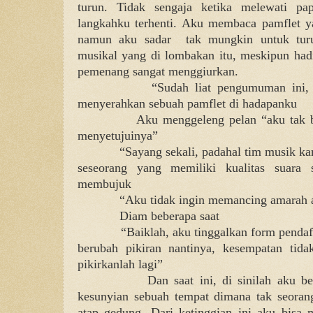
turun. Tidak sengaja ketika melewati 
langkahku terhenti. Aku membaca pamflet 
namun aku sadar
tak mungkin untuk turu
musikal yang di lombakan itu, meskipun had
pemenang sangat menggiurkan.
“Sudah liat pengumuman ini,
menyerahkan sebuah pamflet di hadapanku
Aku menggeleng pelan “aku tak bi
menyetujuinya”
“Sayang sekali, padahal tim musik 
seseorang yang memiliki kualitas suara
membujuk
“Aku tidak ingin memancing amarah 
Diam beberapa saat
“Baiklah, aku tinggalkan form pendaf
berubah pikiran nantinya, kesempatan tidak
pikirkanlah lagi”
Dan saat ini, di sinilah aku b
kesunyian sebuah tempat dimana tak seoran
atap gedung. Dari ketinggian ini aku bisa m