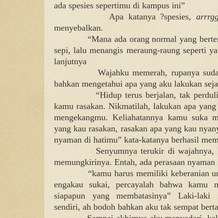
ada spesies sepertimu di kampus ini”
Apa katanya ?spesies,
arrr
menyebalkan.
“Mana ada orang normal yang berter
sepi, lalu menangis meraung-raung seperti y
lanjutnya
Wajahku memerah, rupanya sudah
bahkan mengetahui apa yang aku lakukan sejak
“Hidup terus berjalan, tak perdu
kamu rasakan. Nikmatilah, lakukan apa yang 
mengekangmu. Keliahatannya kamu suka m
yang kau rasakan, rasakan apa yang kau nyan
nyaman di hatimu” kata-katanya berhasil mem
Senyumnya terukir di wajahnya, 
memungkirinya. Entah, ada perasaan nyaman s
“kamu harus memiliki keberanian 
engakau sukai, percayalah bahwa kamu 
siapapun yang membatasinya” Laki-laki 
sendiri, ah bodoh bahkan aku tak sempat bert
Sampai akhirnya aku menyadari, ka