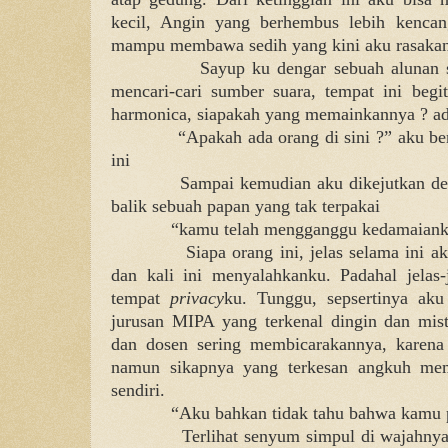
kecil, Angin yang berhembus lebih kenca
mampu membawa sedih yang kini aku rasakan
Sayup ku dengar sebuah alunan 
mencari-cari sumber suara, tempat ini begit
harmonica, siapakah yang memainkannya ? ada
“Apakah ada orang di sini ?” aku ber
ini
Sampai kemudian aku dikejutkan de
balik sebuah papan yang tak terpakai
“kamu telah mengganggu kedamaianku
Siapa orang ini, jelas selama ini a
dan kali ini menyalahkanku. Padahal jelas-
tempat
privacy
ku. Tunggu, sepsertinya aku 
jurusan MIPA yang terkenal dingin dan mist
dan dosen sering membicarakannya, karena
namun sikapnya yang terkesan angkuh memb
sendiri.
“Aku bahkan tidak tahu bahwa kamu 
Terlihat senyum simpul di wajahny