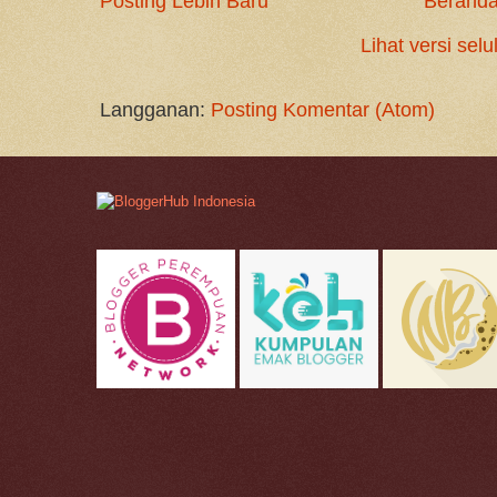
Posting Lebih Baru
Berand
Lihat versi selu
Langganan:
Posting Komentar (Atom)