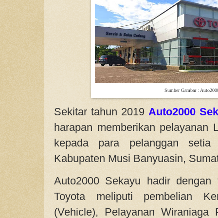
Sumber Gambar : Auto200
Sekitar tahun 2019
Auto2000 Se
harapan memberikan pelayanan L
kepada para pelanggan setia
Kabupaten Musi Banyuasin, Sumat
Auto2000 Sekayu hadir dengan fa
Toyota meliputi pembelian K
(Vehicle), Pelayanan Wiraniaga P