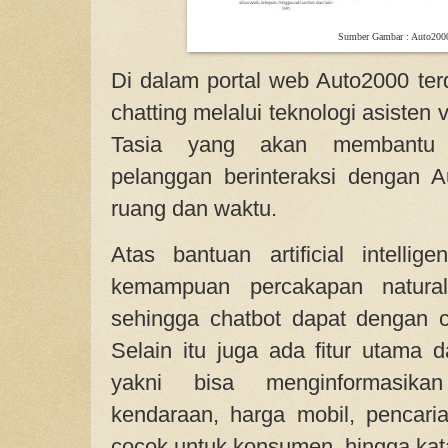
Sumber Gambar : Auto200
Di dalam portal web Auto2000 ter
chatting melalui teknologi asisten 
Tasia yang akan membantu
pelanggan berinteraksi dengan 
ruang dan waktu.
Atas bantuan artificial intellige
kemampuan percakapan natural
sehingga chatbot dapat dengan 
Selain itu juga ada fitur utama 
yakni bisa menginformasika
kendaraan, harga mobil, pencari
cocok untuk konsumen, hingga kat