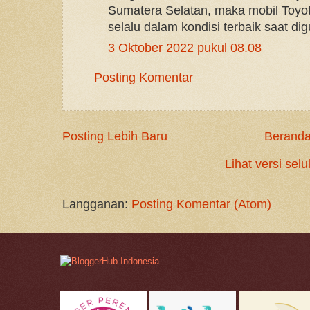
Sumatera Selatan, maka mobil Toyot
selalu dalam kondisi terbaik saat di
3 Oktober 2022 pukul 08.08
Posting Komentar
Posting Lebih Baru
Berand
Lihat versi selu
Langganan:
Posting Komentar (Atom)