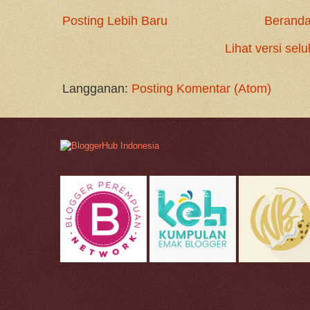
Posting Lebih Baru
Berand
Lihat versi selu
Langganan:
Posting Komentar (Atom)