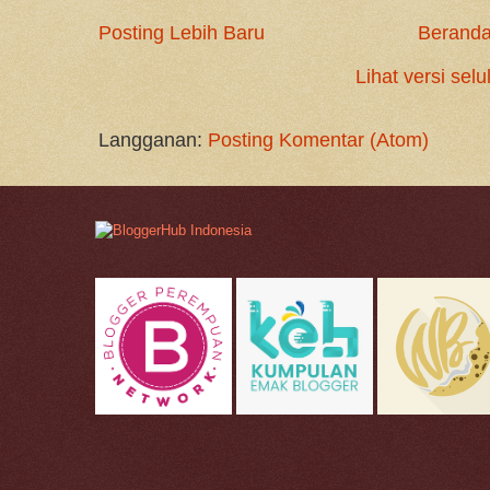
Posting Lebih Baru
Berand
Lihat versi selu
Langganan:
Posting Komentar (Atom)