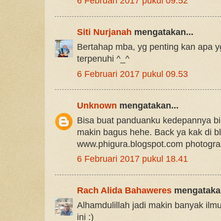
6 Februari 2017 pukul 09.52
Siti Nurjanah
mengatakan...
Bertahap mba, yg penting kan apa y
terpenuhi ^_^
6 Februari 2017 pukul 09.53
Unknown
mengatakan...
Bisa buat panduanku kedepannya bia
makin bagus hehe. Back ya kak di b
www.phigura.blogspot.com photogra
6 Februari 2017 pukul 18.41
Rach Alida Bahaweres
mengatakan
Alhamdulillah jadi makin banyak ilm
ini :)