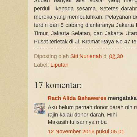
Sudah banyak aksi sosial yang meng
perduli kepada sesama. Setetes darahm
mereka yang membutuhkan. Pelayanan don
terdiri dari 5 cabang diantaranya Jakarta 
Timur, Jakarta Selatan, dan Jakarta Uta
Pusat terletak di Jl. Kramat Raya No.47 t
Diposting oleh
Siti Nurjanah
di
02.30
Label:
Liputan
17 komentar:
Rach Alida Bahaweres
mengatakan
Aku belum pernah donor darah nih 
rajin kalau donor darah. HIhi
Makasih tulisannya mba
12 November 2016 pukul 05.01