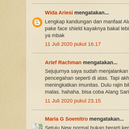
Wida Ariesi
mengatakan...
Lengkap kandungan dan manfaat Alan
pake face shield kayaknya bakal leb
ya mbak
11 Juli 2020 pukul 16.17
Arief Rachman
mengatakan...
Sejujurnya saya sudah menjalanka
pencegahan seperti di atas. Tapi akhi
meningkatkan imunitas. Dulu rajin b
malas. hahaha. bisa coba Alang Sari
11 Juli 2020 pukul 23.15
Maria G Soemitro
mengatakan...
Setuju New normal bukan berarti ken