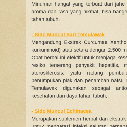
Minuman hangat yang terbuat dari jahe b
aroma dan rasa yang nikmat, bisa bang
tahan tubuh.
-
Sido Muncul Sari Temulawak
Mengandung Ekstrak Curcumae Xantho
kurkuminoid) atau setara dengan 2.500 m
Obat herbal ini efektif untuk menjaga ke
resiko terserang penyakit hepatitis, 
aterosklerosis, yaitu radang pemb
penumpukan plak dan penambah nafsu ma
Temulawak digunakan sebagai antio
kesehatan dan daya tahan tubuh,
-
Sido Muncul Echinacea
Merupakan suplemen herbal dari ekstra
untuk mengatasi infeksi saluran perna