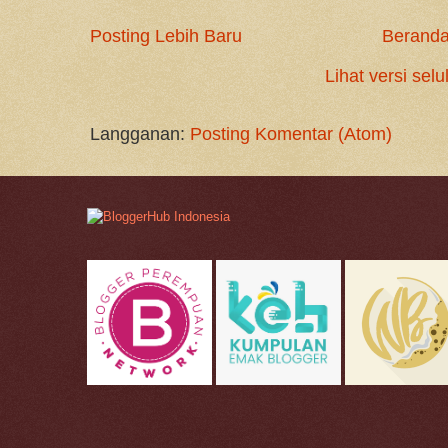
Posting Lebih Baru
Berand
Lihat versi selu
Langganan:
Posting Komentar (Atom)