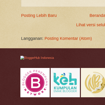
Posting Lebih Baru
Berand
Lihat versi selu
Langganan:
Posting Komentar (Atom)