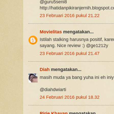
@guru5seni8
http://hatidanpikiranjernih.blogspot.
23 Februari 2016 pukul 21.22
Movielitas
mengatakan...
Istilah stalking harusnya positif, ka
sayang. Nice review :) @ge1212y
23 Februari 2016 pukul 21.47
Diah
mengatakan...
masih muda ya bang yuha ini eh iniy
@diahdwiarti
24 Februari 2016 pukul 18.32
Ririe Khayan
mengatakan...