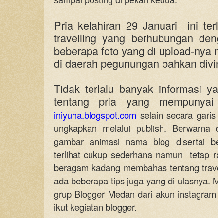
sampai posting di pekan kedua.
Pria kelahiran 29 Januari ini ter
travelling yang berhubungan deng
beberapa foto yang di upload-ny
di daerah pegunungan bahkan divin
Tidak terlalu banyak informasi y
tentang pria yang mempunyai
iniyuha.blogspot.com
selain secara garis 
ungkapkan melalui publish. Berwarna 
gambar animasi nama blog disertai be
terlihat cukup sederhana namun tetap rap
beragam kadang membahas tentang travell
ada beberapa tips juga yang di ulasnya. 
grup Blogger Medan dari akun instagram
ikut kegiatan blogger.