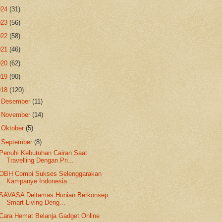
024
(31)
023
(56)
022
(58)
021
(46)
020
(62)
019
(90)
018
(120)
►
Desember
(11)
►
November
(14)
►
Oktober
(5)
▼
September
(8)
Penuhi Kebutuhan Cairan Saat
Travelling Dengan Pri...
OBH Combi Sukses Selenggarakan
Kampanye Indonesia ...
SAVASA Deltamas Hunian Berkonsep
Smart Living Deng...
Cara Hemat Belanja Gadget Online