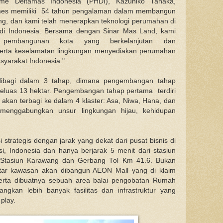
me Deltamas Indonesia (PHDI), Kazuhiko Tanaka,
es memiliki 54 tahun pengalaman dalam membangun
ang, dan kami telah menerapkan teknologi perumahan di
 di Indonesia. Bersama dengan Sinar Mas Land, kami
 pembangunan kota yang berkelanjutan dan
serta keselamatan lingkungan menyediakan perumahan
asyarakat Indonesia."
bagi dalam 3 tahap, dimana pengembangan tahap
seluas 13 hektar. Pengembangan tahap pertama terdiri
akan terbagi ke dalam 4 klaster: Asa, Niwa, Hana, dan
 menggabungkan unsur lingkungan hijau, kehidupan
 strategis dengan jarak yang dekat dari pusat bisnis di
, Indonesia dan hanya berjarak 5 menit dari stasiun
 Stasiun Karawang dan Gerbang Tol Km 41.6. Bukan
kitar kawasan akan dibangun AEON Mall yang di klaim
serta dibuatnya sebuah area balai pengobatan Rumah
ngkan lebih banyak fasilitas dan infrastruktur yang
play.