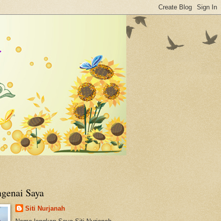
genai Saya
Siti Nurjanah