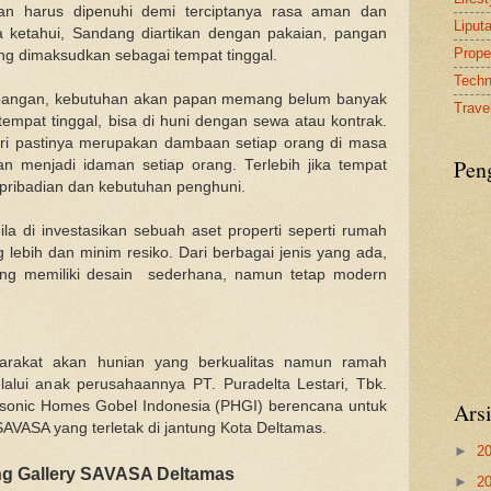
an harus dipenuhi demi terciptanya rasa aman dan
Liput
 ketahui, Sandang diartikan dengan pakaian, pangan
Proper
g dimaksudkan sebagai tempat tinggal.
Tech
 pangan, kebutuhan akan papan memang belum banyak
Travel
tempat tinggal, bisa di huni dengan sewa atau kontrak.
iri pastinya merupakan dambaan setiap orang di masa
Pen
n menjadi idaman setiap orang. Terlebih jika tempat
epribadian dan kebutuhan penghuni.
bila di investasikan sebuah aset properti seperti rumah
g lebih dan minim resiko. Dari berbagai jenis yang ada,
ng memiliki desain sederhana, namun tetap modern
yarakat akan hunian yang berkualitas namun ramah
alui anak perusahaannya PT. Puradelta Lestari, Tbk.
sonic Homes Gobel Indonesia (PHGI) berencana untuk
Ars
VASA yang terletak di jantung Kota Deltamas.
►
2
g Gallery SAVASA Deltamas
►
2