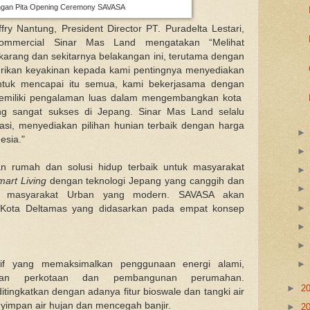
gan Pita Opening Ceremony SAVASA
y Nantung, President Director PT. Puradelta Lestari,
mmercial Sinar Mas Land mengatakan “Melihat
rang dan sekitarnya belakangan ini, terutama dengan
rikan keyakinan kepada kami pentingnya menyediakan
ntuk mencapai itu semua, kami bekerjasama dengan
emiliki pengalaman luas dalam mengembangkan kota
ang sangat sukses di Jepang. Sinar Mas Land selalu
asi, menyediakan pilihan hunian terbaik dengan harga
esia."
 rumah dan solusi hidup terbaik untuk masyarakat
mart Living
dengan teknologi Jepang yang canggih dan
upan masyarakat Urban yang modern. SAVASA akan
 Kota Deltamas yang didasarkan pada empat konsep
if yang memaksimalkan penggunaan energi alami,
gan perkotaan dan pembangunan perumahan.
►
2
ingkatkan dengan adanya fitur bioswale dan tangki air
yimpan air hujan dan mencegah banjir.
►
2