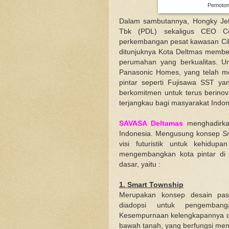
Pemoton
Dalam sambutannya, Hongky Jeffr
Tbk (PDL) sekaligus CEO Co
perkembangan pesat kawasan Cika
ditunjuknya Kota Deltmas membe
perumahan yang berkualitas. U
Panasonic Homes, yang telah m
pintar seperti Fujisawa SST y
berkomitmen untuk terus berinov
terjangkau bagi masyarakat Indon
SAVASA Deltamas
menghadirkan
Indonesia. Mengusung konsep
S
visi futuristik untuk kehid
mengembangkan kota pintar di
dasar, yaitu :
1. Smart Township
Merupakan konsep desain pas
diadopsi untuk pengemban
Kesempurnaan kelengkapannya dit
bawah tanah, yang berfungsi men