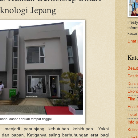
knologi Jepang
lifes
inform
kecan
Lihat 
Kat
Beau
Desti
Dunia
Ekon
Film
Healt
Hotel
uhan dasar sebuah tempat tinggal
Info 
 menjadi penunjang kebutuhan kehidupan. Yakni
Kulin
 dan papan. Ketiganya saling berhuhungan erat bagi
Lifest