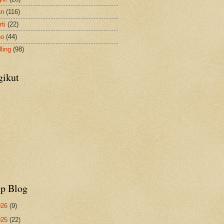
an
(116)
ti
(22)
no
(44)
ling
(98)
gikut
ip Blog
026
(9)
025
(22)