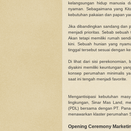
kelangsungan hidup manusia d
nyaman. Sebagaimana yang Kita
kebutuhan pakaian dan papan yan
Jika dibandingkan sandang dan
menjadi prioritas. Sebab sebuah 
Akan tetapi memiliki rumah send
kini. Sebuah hunian yang nyama
tinggal tersebut sesuai dengan k
Di lihat dari sisi perekonomian, 
diyakini memiliki keuntungan yan
konsep perumahan minimalis ya
saat ini tengah menjadi favorite.
Mengantisipasi kebutuhan mas
lingkungan, Sinar Mas Land, mel
(PDL) bersama dengan PT. Pana
menawarkan klaster perumahan SA
Opening Ceremony Marketin