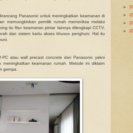
►
2
►
2
dirancang Panasonic untuk meningkatkan keamanan di
uan memungkinkan pemilik rumah memeriksa melalui
►
2
ping itu fitur keamanan pintar lainnya dilengkapi CCTV,
►
2
merah dan sistem kartu akses khusus penghuni. Hal itu
uni.
PC atau wall precast concrete dari Panasonic yakni
k meningkatkan keamanan rumah. Metode ini diklaim
an gempa.