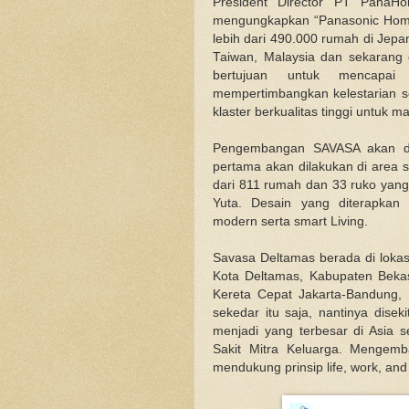
President Director PT PanaHo
mengungkapkan “Panasonic Hom
lebih dari 490.000 rumah di Jep
Taiwan, Malaysia dan sekarang
bertujuan untuk mencapai
mempertimbangkan kelestarian 
klaster berkualitas tinggi untuk m
Pengembangan SAVASA akan di
pertama akan dilakukan di area 
dari 811 rumah dan 33 ruko yang 
Yuta. Desain yang diterapkan
modern serta smart Living.
Savasa Deltamas berada di lokasi
Kota Deltamas, Kabupaten Bekasi
Kereta Cepat Jakarta-Bandung,
sekedar itu saja, nantinya dise
menjadi yang terbesar di Asia 
Sakit Mitra Keluarga. Mengemba
mendukung prinsip life, work, and 