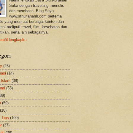
Nama lengkap Saya Siti Nurjanah
Suka dengan travelling, menulis
dan membaca. Blog Saya
www.stnurjanahh.com bertema
tyle yang memuat berbagai konten dan
asi meliputi travel, film, kesehatan dan
tikan, serta lain sebagainya.
profil lengkapku
egori
ty
(26)
nasi
(14)
 Islam
(38)
omi
(53)
(89)
h
(59)
(10)
& Tips
(100)
er
(37)
yle
(28)