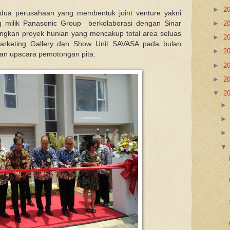
►
2
dua perusahaan yang membentuk joint venture yakni
milik Panasonic Group berkolaborasi dengan Sinar
►
2
kan proyek hunian yang mencakup total area seluas
►
2
arketing Gallery dan Show Unit SAVASA pada bulan
►
2
gan upacara pemotongan pita.
►
2
►
2
▼
2