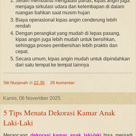
Selain membantu mengatasi panas, kipas angin juga
menjaga sirkulasi udara dan kelembapan di dalam
ruangan bahkan saat musim hujan
Biaya operasional kipas angin cenderung lebih
rendah
Dengan perangkat yang mudah di lepas pasang,
kipas angin juga lebih mudah untuk bersihkan,
sehingga proses pembersihan lebih praktis dan
cepat.
Secara umum, kipas angin mudah untuk dipindahkan
dari satu tempat ke tempat lainnya
Siti Nurjanah
di
22.35
26 komentar:
Kamis, 06 November 2025
5 Tips Menata Dekorasi Kamar Anak
Laki-Laki
Merancang
dekorasi kamar anak laki-laki
bisa menjadi