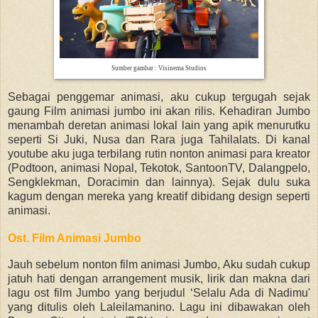
Sumber gambar : Visinema Studios
Sebagai penggemar animasi, aku cukup tergugah sejak
gaung Film animasi jumbo ini akan rilis. Kehadiran Jumbo
menambah deretan animasi lokal lain yang apik menurutku
seperti Si Juki, Nusa dan Rara juga Tahilalats. Di kanal
youtube aku juga terbilang rutin nonton animasi para kreator
(Podtoon, animasi Nopal, Tekotok, SantoonTV, Dalangpelo,
Sengklekman, Doracimin dan lainnya). Sejak dulu suka
kagum dengan mereka yang kreatif dibidang design seperti
animasi.
Ost. Film Animasi Jumbo
Jauh sebelum nonton film animasi Jumbo, Aku sudah cukup
jatuh hati dengan arrangement musik, lirik dan makna dari
lagu ost film Jumbo yang berjudul ‘Selalu Ada di Nadimu'
yang ditulis oleh Laleilamanino. Lagu ini dibawakan oleh