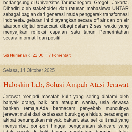
berlangsung di Universitas Tarumanegara, Grogol - Jakarta.
Dihadiri oleh stakeholder dan ratusan mahasiswa UNTAR
sebagai bagian dari generasi muda penggerak transformasi
Indonesia. gelaran ini ditayangkan secara off air dan on air
ataupun digital broadcast, dibagi dalam 2 sesi waktu yang
menyajikan refleksi capaian satu tahun Pemerintahan
secara informatif dan positif.
Siti Nurjanah
di
22.00
7 komentar:
Selasa, 14 Oktober 2025
Haloskin Lab, Solusi Ampuh Atasi Jerawat
Jerawat menjadi masalah kulit yang sering dialami oleh
banyak orang, baik pria ataupun wanita, usia dewasa
bahkan remaja.Ada bermacam penyebab munculnya
jerawat mulai dari kebiasaan buruk gaya hidup, peradangan
akibat penumpukan minyak, bakteri, atau sel kulit mati yang
menyumbat pori-pori hingga penggunaan skincare yang
tidak cocok di kulit hingga perubahan hormon. Untuk