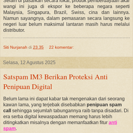
Selain di pasarkan secara lokal, produk pemberdayaan akar
wangi ini juga di ekspor ke beberapa negara seperti
Malaysia, Singapura, Brazil, Swiss, cina dan lainnya.
Namun sayangnya, dalam pemasaran secara langsung ke
negeri luar belum maksimal lantaran masih harus melalui
distributor.
Siti Nurjanah
di
23.35
22 komentar:
Selasa, 12 Agustus 2025
Satspam IM3 Berikan Proteksi Anti
Penipuan Digital
Belum lama ini dapat kabar tak mengenakan dari seorang
kawan lama, yang terjebak disebabkan
penipuan spam
call
sehingga sejumlah tabungannya raib tanpa disadari. Di
era serba digital kewaspadaan memang harus lebih
ditingkatkan misalnya dengan memanfaatkan fitur
anti
spam
.