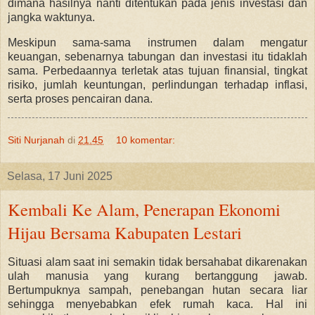
dimana hasilnya nanti ditentukan pada jenis investasi dan
jangka waktunya.
Meskipun sama-sama instrumen dalam mengatur
keuangan, sebenarnya tabungan dan investasi itu tidaklah
sama. Perbedaannya terletak atas tujuan finansial, tingkat
risiko, jumlah keuntungan, perlindungan terhadap inflasi,
serta proses pencairan dana.
Siti Nurjanah
di
21.45
10 komentar:
Selasa, 17 Juni 2025
Kembali Ke Alam, Penerapan Ekonomi
Hijau Bersama Kabupaten Lestari
Situasi alam saat ini semakin tidak bersahabat dikarenakan
ulah manusia yang kurang bertanggung jawab.
Bertumpuknya sampah, penebangan hutan secara liar
sehingga menyebabkan efek rumah kaca. Hal ini