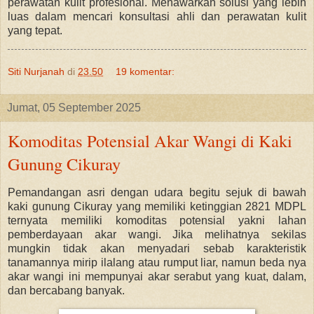
perawatan kulit profesional. Menawarkan solusi yang lebih
luas dalam mencari konsultasi ahli dan perawatan kulit
yang tepat.
Siti Nurjanah
di
23.50
19 komentar:
Jumat, 05 September 2025
Komoditas Potensial Akar Wangi di Kaki
Gunung Cikuray
Pemandangan asri dengan udara begitu sejuk di bawah
kaki gunung Cikuray yang memiliki ketinggian 2821 MDPL
ternyata memiliki komoditas potensial yakni lahan
pemberdayaan akar wangi. Jika melihatnya sekilas
mungkin tidak akan menyadari sebab karakteristik
tanamannya mirip ilalang atau rumput liar, namun beda nya
akar wangi ini mempunyai akar serabut yang kuat, dalam,
dan bercabang banyak.