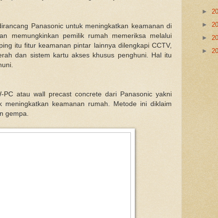
►
2
►
2
dirancang Panasonic untuk meningkatkan keamanan di
uan memungkinkan pemilik rumah memeriksa melalui
►
2
ping itu fitur keamanan pintar lainnya dilengkapi CCTV,
►
2
merah dan sistem kartu akses khusus penghuni. Hal itu
uni.
PC atau wall precast concrete dari Panasonic yakni
k meningkatkan keamanan rumah. Metode ini diklaim
an gempa.