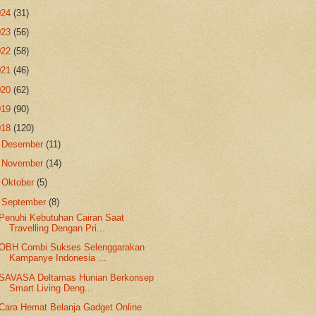
024
(31)
023
(56)
022
(58)
021
(46)
020
(62)
019
(90)
018
(120)
►
Desember
(11)
►
November
(14)
►
Oktober
(5)
▼
September
(8)
Penuhi Kebutuhan Cairan Saat
Travelling Dengan Pri...
OBH Combi Sukses Selenggarakan
Kampanye Indonesia ...
SAVASA Deltamas Hunian Berkonsep
Smart Living Deng...
Cara Hemat Belanja Gadget Online