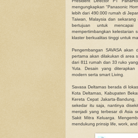
President Director PT PanaHo
mengungkapkan “Panasonic Hom
lebih dari 490.000 rumah di Jep
Taiwan, Malaysia dan sekarang
bertujuan untuk mencapai
mempertimbangkan kelestarian 
klaster berkualitas tinggi untuk m
Pengembangan SAVASA akan di
pertama akan dilakukan di area 
dari 811 rumah dan 33 ruko yang 
Yuta. Desain yang diterapkan
modern serta smart Living.
Savasa Deltamas berada di lokasi
Kota Deltamas, Kabupaten Bekasi
Kereta Cepat Jakarta-Bandung,
sekedar itu saja, nantinya dise
menjadi yang terbesar di Asia 
Sakit Mitra Keluarga. Mengemba
mendukung prinsip life, work, and 