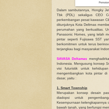
Pemoton
Dalam sambutannya, Hongky Jeffr
Tbk (PDL) sekaligus CEO Co
perkembangan pesat kawasan Cika
ditunjuknya Kota Deltmas membe
perumahan yang berkualitas. U
Panasonic Homes, yang telah m
pintar seperti Fujisawa SST y
berkomitmen untuk terus berinov
terjangkau bagi masyarakat Indon
SAVASA Deltamas
menghadirkan
Indonesia. Mengusung konsep
S
visi futuristik untuk kehid
mengembangkan kota pintar di
dasar, yaitu :
1. Smart Township
Merupakan konsep desain pas
diadopsi untuk pengemban
Kesempurnaan kelengkapannya dit
bawah tanah, yang berfungsi men