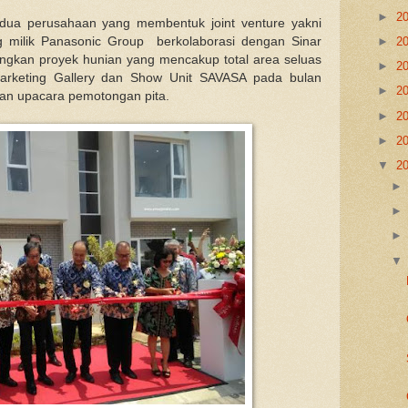
►
2
dua perusahaan yang membentuk joint venture yakni
milik Panasonic Group berkolaborasi dengan Sinar
►
2
kan proyek hunian yang mencakup total area seluas
►
2
arketing Gallery dan Show Unit SAVASA pada bulan
►
2
gan upacara pemotongan pita.
►
2
►
2
▼
2