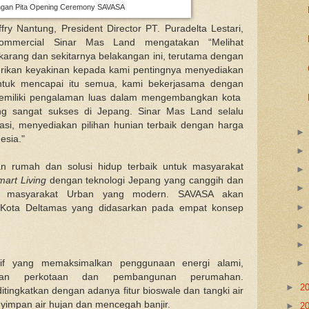
gan Pita Opening Ceremony SAVASA
y Nantung, President Director PT. Puradelta Lestari,
mmercial Sinar Mas Land mengatakan “Melihat
rang dan sekitarnya belakangan ini, terutama dengan
rikan keyakinan kepada kami pentingnya menyediakan
ntuk mencapai itu semua, kami bekerjasama dengan
emiliki pengalaman luas dalam mengembangkan kota
ang sangat sukses di Jepang. Sinar Mas Land selalu
asi, menyediakan pilihan hunian terbaik dengan harga
esia."
 rumah dan solusi hidup terbaik untuk masyarakat
mart Living
dengan teknologi Jepang yang canggih dan
upan masyarakat Urban yang modern. SAVASA akan
 Kota Deltamas yang didasarkan pada empat konsep
if yang memaksimalkan penggunaan energi alami,
gan perkotaan dan pembangunan perumahan.
►
2
ingkatkan dengan adanya fitur bioswale dan tangki air
yimpan air hujan dan mencegah banjir.
►
2