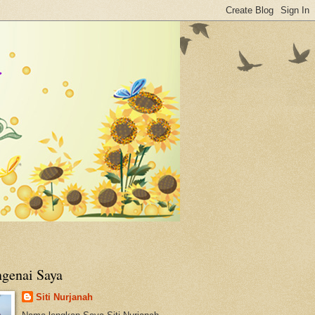
genai Saya
Siti Nurjanah