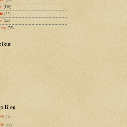
an
(116)
ti
(22)
no
(44)
ling
(98)
gikut
ip Blog
026
(9)
025
(22)