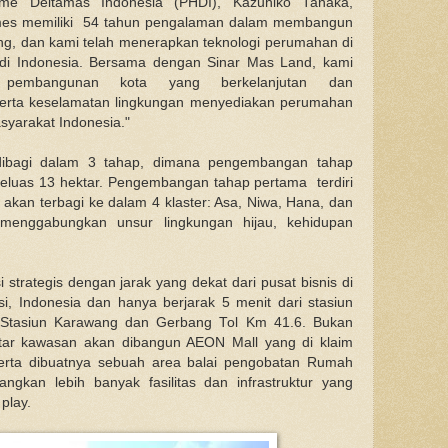
me Deltamas Indonesia (PHDI), Kazuhiko Tanaka,
es memiliki 54 tahun pengalaman dalam membangun
ang, dan kami telah menerapkan teknologi perumahan di
 di Indonesia. Bersama dengan Sinar Mas Land, kami
 pembangunan kota yang berkelanjutan dan
serta keselamatan lingkungan menyediakan perumahan
asyarakat Indonesia."
bagi dalam 3 tahap, dimana pengembangan tahap
seluas 13 hektar. Pengembangan tahap pertama terdiri
akan terbagi ke dalam 4 klaster: Asa, Niwa, Hana, dan
 menggabungkan unsur lingkungan hijau, kehidupan
 strategis dengan jarak yang dekat dari pusat bisnis di
, Indonesia dan hanya berjarak 5 menit dari stasiun
 Stasiun Karawang dan Gerbang Tol Km 41.6. Bukan
kitar kawasan akan dibangun AEON Mall yang di klaim
serta dibuatnya sebuah area balai pengobatan Rumah
ngkan lebih banyak fasilitas dan infrastruktur yang
play.