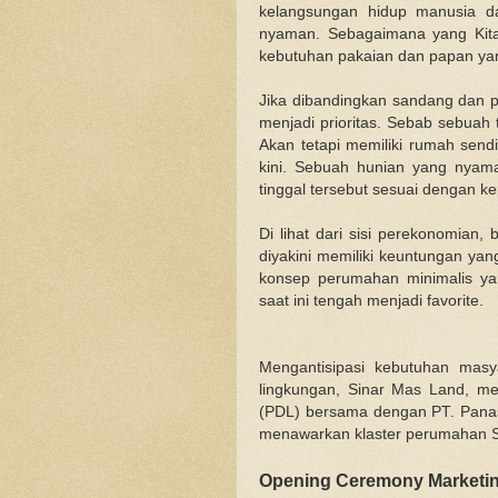
kelangsungan hidup manusia d
nyaman. Sebagaimana yang Kita
kebutuhan pakaian dan papan yan
Jika dibandingkan sandang dan
menjadi prioritas. Sebab sebuah 
Akan tetapi memiliki rumah send
kini. Sebuah hunian yang nyama
tinggal tersebut sesuai dengan k
Di lihat dari sisi perekonomian, 
diyakini memiliki keuntungan yan
konsep perumahan minimalis ya
saat ini tengah menjadi favorite.
Mengantisipasi kebutuhan mas
lingkungan, Sinar Mas Land, mel
(PDL) bersama dengan PT. Pana
menawarkan klaster perumahan SA
Opening Ceremony Marketin