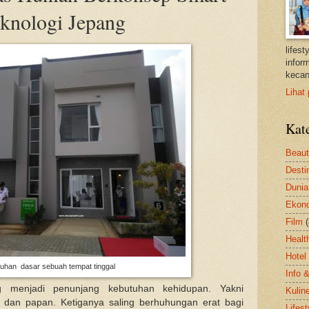
knologi Jepang
lifes
inform
kecan
Lihat 
Kat
Beau
Desti
Dunia
Ekon
Film
Healt
Hotel
uhan dasar sebuah tempat tinggal
Info 
 menjadi penunjang kebutuhan kehidupan. Yakni
Kulin
 dan papan. Ketiganya saling berhuhungan erat bagi
Lifest