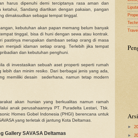
an harus dipenuhi demi terciptanya rasa aman dan
Liput
 ketahui, Sandang diartikan dengan pakaian, pangan
Proper
g dimaksudkan sebagai tempat tinggal.
Tech
 pangan, kebutuhan akan papan memang belum banyak
Travel
tempat tinggal, bisa di huni dengan sewa atau kontrak.
iri pastinya merupakan dambaan setiap orang di masa
Pen
n menjadi idaman setiap orang. Terlebih jika tempat
epribadian dan kebutuhan penghuni.
bila di investasikan sebuah aset properti seperti rumah
g lebih dan minim resiko. Dari berbagai jenis yang ada,
ng memiliki desain sederhana, namun tetap modern
yarakat akan hunian yang berkualitas namun ramah
alui anak perusahaannya PT. Puradelta Lestari, Tbk.
sonic Homes Gobel Indonesia (PHGI) berencana untuk
Ars
VASA yang terletak di jantung Kota Deltamas.
►
2
g Gallery SAVASA Deltamas
►
2