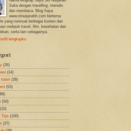
Nama lengkap Saya Siti Nurjanah
Suka dengan travelling, menulis
dan membaca. Blog Saya
www.stnurjanahh.com bertema
tyle yang memuat berbagai konten dan
asi meliputi travel, film, kesehatan dan
tikan, serta lain sebagainya.
profil lengkapku
egori
ty
(26)
nasi
(14)
 Islam
(38)
omi
(53)
(89)
h
(59)
(10)
& Tips
(100)
er
(37)
yle
(28)