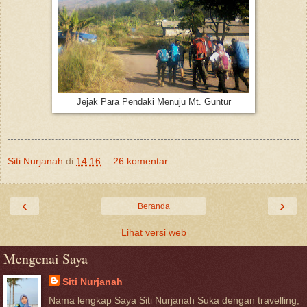
Jejak Para Pendaki Menuju Mt. Guntur
Siti Nurjanah
di
14.16
26 komentar:
‹
›
Beranda
Lihat versi web
Mengenai Saya
Siti Nurjanah
Nama lengkap Saya Siti Nurjanah Suka dengan travelling,