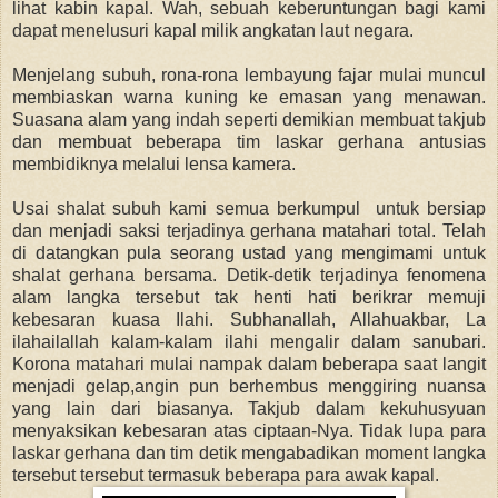
lihat kabin kapal. Wah, sebuah keberuntungan bagi kami
dapat menelusuri kapal milik angkatan laut negara.
Menjelang subuh, rona-rona lembayung fajar mulai muncul
membiaskan warna kuning ke emasan yang menawan.
Suasana alam yang indah seperti demikian membuat takjub
dan membuat beberapa tim laskar gerhana antusias
membidiknya melalui lensa kamera.
Usai shalat subuh kami semua berkumpul untuk bersiap
dan menjadi saksi terjadinya gerhana matahari total. Telah
di datangkan pula seorang ustad yang mengimami untuk
shalat gerhana bersama. Detik-detik terjadinya fenomena
alam langka tersebut tak henti hati berikrar memuji
kebesaran kuasa Ilahi. Subhanallah, Allahuakbar, La
ilahailallah kalam-kalam ilahi mengalir dalam sanubari.
Korona matahari mulai nampak dalam beberapa saat langit
menjadi gelap,angin pun berhembus menggiring nuansa
yang lain dari biasanya. Takjub dalam kekuhusyuan
menyaksikan kebesaran atas ciptaan-Nya. Tidak lupa para
laskar gerhana dan tim detik mengabadikan moment langka
tersebut tersebut termasuk beberapa para awak kapal.