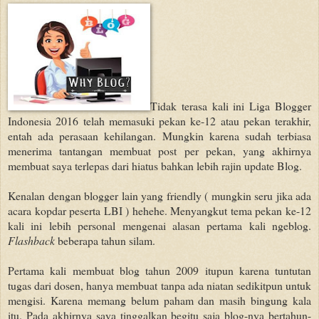
Tidak terasa kali ini Liga Blogger
Indonesia 2016 telah memasuki pekan ke-12 atau pekan terakhir,
entah ada perasaan kehilangan. Mungkin karena sudah terbiasa
menerima tantangan membuat post per pekan, yang akhirnya
membuat saya terlepas dari hiatus bahkan lebih rajin update Blog.
Kenalan dengan blogger lain yang friendly ( mungkin seru jika ada
acara ko
p
dar peserta LBI ) hehehe. Menyangkut tema pekan ke-12
kali ini lebih personal mengenai alasan pertama kali ngeblog.
Flashback
beberapa tahun silam.
Pertama kali membuat blog tahun 2009 itupun karena tuntutan
tugas dari dosen, hanya membuat tanpa ada niatan sedikitpun untuk
mengisi. Karena memang belum paham dan masih bingung kala
itu. Pada akhirnya saya tinggalkan begitu saja blog-nya bertahun-