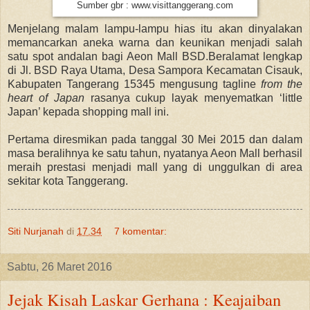
Sumber gbr : www.visittanggerang.com
Menjelang malam lampu-lampu hias itu akan dinyalakan
memancarkan aneka warna dan keunikan menjadi salah
satu spot andalan bagi Aeon Mall BSD.Beralamat lengkap
di Jl. BSD Raya Utama, Desa Sampora Kecamatan Cisauk,
Kabupaten Tangerang 15345 mengusung tagline
from the
heart of Japan
rasanya cukup layak menyematkan ‘little
Japan’ kepada shopping mall ini.
Pertama diresmikan pada tanggal 30 Mei 2015 dan dalam
masa beralihnya ke satu tahun, nyatanya Aeon Mall berhasil
meraih prestasi menjadi mall yang di unggulkan di area
sekitar kota Tanggerang.
Siti Nurjanah
di
17.34
7 komentar:
Sabtu, 26 Maret 2016
Jejak Kisah Laskar Gerhana : Keajaiban