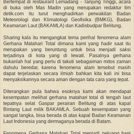
Bertempat di restaurant Lemadang - Tanjung Tinggi, acara
di buka oleh Mas Madin yang merupakan redaktur tim
detik.com itu turut menghadirkan perwakilan Badan
Meteorologi dan Klimatologi Geofisika (BMKG), Badan
Keamanan Laut (BAKAMLA) dan Kadisbudpar Belitung.
Sharing kala itu mengangkat tema perihal fenomena alam
Gerhana Matahari Total dimana kami yang hadir saat itu
merupakan yang beruntung untuk bisa menjadi saksi
terjadinya di kota yang di lewati. Pasalnya gerhana
bukanlah hal yang perlu di takuti sebagaiman mitos zaman
dahulu beredar, karena fenomena alam tersebut masih
dapat terjelaskan secara ilmiah bahkan kita kali ini bisa
menyaksikannya secara aman dengan tata cara yang tepat.
Diterangkan pula bahwa esoknya kami akan mendapat
kesempatan melihat gerhana matahari total di tengah laut
tepatnya selat Gaspar perairan Belitung di atas kapal
Bintang Laut milik BAKAMLA. Sebuah kesempatan yang
sangat langka, bisa berada di atas kapal Badan Keamanan
Laut Indonesia yang dermaganya berada di Batam.
Fenomena Gerhana Matahari Total menjadi peluang bagi