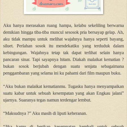
Aku hanya merasakan ruang hampa, kelabu sekeliling berwarna
demikian hingga tiba-tiba muncul sesosok pria bersayap gelap. Ah,
aku tidak mampu untuk melihat wajahnya hanya seperti bayang,
siluet. Perlahan sosok itu mendekatiku yang terduduk dalam
kebingungan. Wajahnya tetap tak dapat terlihat selain hanya
pancaran sinar. Tapi sayapnya hitam. Diakah malaikat kematian ?
bukan sosok berjubah dengan suatu senjata sebagaimana
penggambaran yang selama ini ku pahami dari film maupun buku.
“Aku bukan malaikat kematianmu. Tugasku hanya menyampaikan
suatu kabar untuk sebuah kesempatan yang akan Engkau jalani”
ujarnya. Suaranya tegas namun terdengar lembut.
“Maksudnya ?” Aku masih di liputi keheranan.
“Jika kamu di berikan kesempatan kembali untuk sebuah