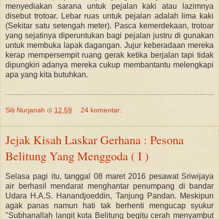
menyediakan sarana untuk pejalan kaki atau lazimnya
disebut trotoar. Lebar ruas untuk pejalan adalah lima kaki
(Sekitar satu setengah meter). Pasca kemerdekaan, trotoar
yang sejatinya diperuntukan bagi pejalan justru di gunakan
untuk membuka lapak dagangan. Jujur keberadaan mereka
kerap mempersempit ruang gerak ketika berjalan tapi tidak
dipungkiri adanya mereka cukup membantantu melengkapi
apa yang kita butuhkan.
Siti Nurjanah
di
12.59
24 komentar:
Jejak Kisah Laskar Gerhana : Pesona
Belitung Yang Menggoda ( I )
Selasa pagi itu, tanggal 08 maret 2016 pesawat Sriwijaya
air berhasil mendarat menghantar penumpang di bandar
Udara H.A.S. Hanandjoeddin, Tanjung Pandan. Meskipun
agak panas namun hati tak berhenti mengucap syukur
"Subhanallah langit kota Belitung begitu cerah menyambut