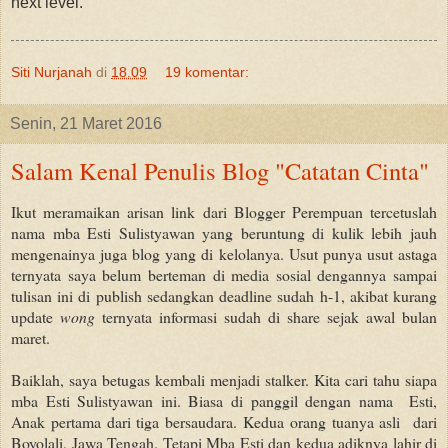
next level.
Siti Nurjanah
di
18.09
19 komentar:
Senin, 21 Maret 2016
Salam Kenal Penulis Blog "Catatan Cinta"
Ikut meramaikan arisan link dari Blogger Perempuan tercetuslah
nama mba Esti Sulistyawan yang beruntung di kulik lebih jauh
mengenainya juga blog yang di kelolanya. Usut punya usut astaga
ternyata saya belum berteman di media sosial dengannya sampai
tulisan ini di publish sedangkan deadline sudah h-1, akibat kurang
update
wong
ternyata informasi sudah di share sejak awal bulan
maret.
Baiklah, saya betugas kembali menjadi stalker. Kita cari tahu siapa
mba Esti Sulistyawan ini. Biasa di panggil dengan nama
Esti,
Anak pertama dari tiga bersaudara. Kedua orang tuanya asli
dari
Boyolali, Jawa Tengah. Tetapi Mba Esti dan kedua adiknya lahir di