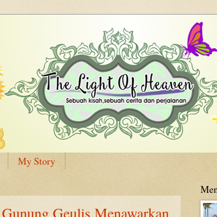
My Story
Men
p Gunung Geulis Menawarkan