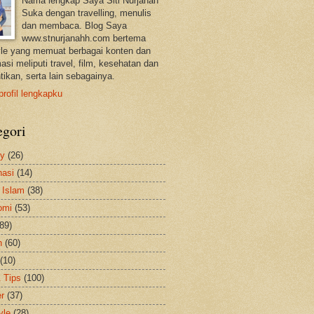
Nama lengkap Saya Siti Nurjanah
Suka dengan travelling, menulis
dan membaca. Blog Saya
www.stnurjanahh.com bertema
tyle yang memuat berbagai konten dan
asi meliputi travel, film, kesehatan dan
tikan, serta lain sebagainya.
profil lengkapku
egori
ty
(26)
nasi
(14)
 Islam
(38)
omi
(53)
(89)
h
(60)
(10)
& Tips
(100)
er
(37)
yle
(28)