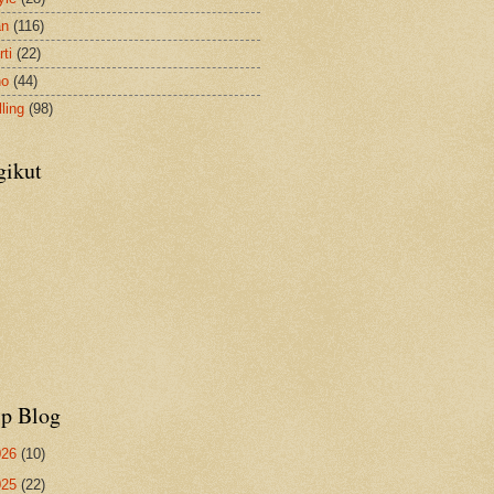
an
(116)
ti
(22)
no
(44)
ling
(98)
gikut
ip Blog
026
(10)
025
(22)