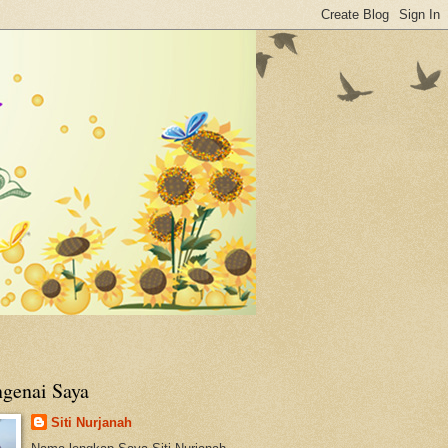
genai Saya
Siti Nurjanah