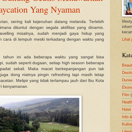
aycation Yang Nyaman
lifes
arian, sering kali kejenuhan datang melanda. Terlebih
inform
mana dituntut dengan segala aktifitas yang dinamis.
kecan
avelling misalnya, sudah menjadi gaya hidup yang
m cara di tempuh meski terkadang dengan waktu yang
Lihat 
Kat
 tahun ini ada beberapa waktu yang sangat bisa
api, sudah seperti dugaan, setiap high season beberapa
Beau
t padat sekali. Maka macet berkepanjangan pun tak
Desti
juga dong niatnya pingin refreshing tapi masih tetap
Dunia
cetan. Melipir yang tidak terlampau jauh dari Ibu Kota
ri kenyamanan.
Ekon
Film
Healt
Hotel
Info 
Kulin
Lifest