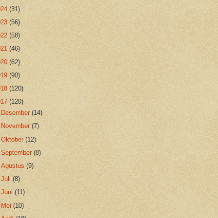
024
(31)
023
(56)
022
(58)
021
(46)
020
(62)
019
(90)
018
(120)
017
(120)
►
Desember
(14)
►
November
(7)
►
Oktober
(12)
►
September
(8)
►
Agustus
(9)
►
Juli
(8)
►
Juni
(11)
►
Mei
(10)