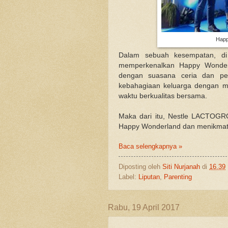
Happ
Dalam sebuah kesempatan, di
memperkenalkan Happy Wonderla
dengan suasana ceria dan pen
kebahagiaan keluarga dengan me
waktu berkualitas bersama.
Maka dari itu, Nestle LACTOGR
Happy Wonderland dan menikmati b
Baca selengkapnya »
Diposting oleh
Siti Nurjanah
di
16.39
Label:
Liputan
,
Parenting
Rabu, 19 April 2017