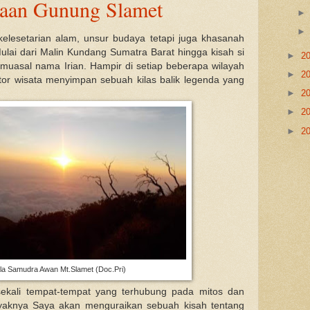
aan Gunung Slamet
elesetarian alam, unsur budaya tetapi juga khasanah
ulai dari Malin Kundang Sumatra Barat hingga kisah si
►
2
muasal nama Irian. Hampir di setiap beberapa wilayah
►
2
ktor wisata menyimpan sebuah kilas balik legenda yang
►
2
►
2
►
2
a Samudra Awan Mt.Slamet (Doc.Pri)
sekali tempat-tempat yang terhubung pada mitos dan
nyaknya Saya akan menguraikan sebuah kisah tentang