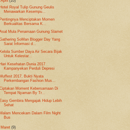
▼
April
(10)
Hotel Royal Tulip Gunung Geulis
Menawarkan Kesempu...
Pentingnya Menciptakan Momen
Berkualitas Bersama K...
Asal Mula Penamaan Gunung Slamet
Gathering SoMan Blogger Day Yang
Sarat Informasi d...
Kelola Sumber Daya Air Secara Bijak
Untuk Kelestar...
Hari Kesehatan Dunia 2017
Kampanyekan Perduli Depresi
Muffest 2017, Bukti Nyata
Perkembangan Fashion Mus...
Ciptakan Moment Kebersamaan Di
Tempat Nyaman By Tr...
Easy Gembira Mengajak Hidup Lebih
Sehat
Malam Mencekam Dalam Film Night
Bus
►
Maret
(9)