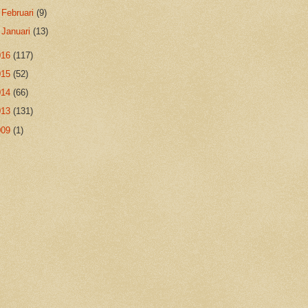
►
Februari
(9)
►
Januari
(13)
016
(117)
015
(52)
014
(66)
013
(131)
009
(1)