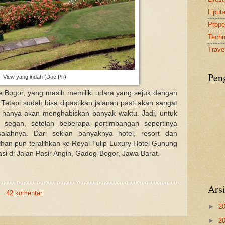
Liput
Proper
Tech
Travel
Pen
View yang indah (Doc.Pri)
 Bogor, yang masih memiliki udara yang sejuk dengan
 Tetapi sudah bisa dipastikan jalanan pasti akan sangat
 hanya akan menghabiskan banyak waktu. Jadi, untuk
ya segan, setelah beberapa pertimbangan sepertinya
salahnya. Dari sekian banyaknya hotel, resort dan
lihan pun teralihkan ke Royal Tulip Luxury Hotel Gunung
asi di Jalan Pasir Angin, Gadog-Bogor, Jawa Barat.
Ars
42 komentar:
►
2
►
2