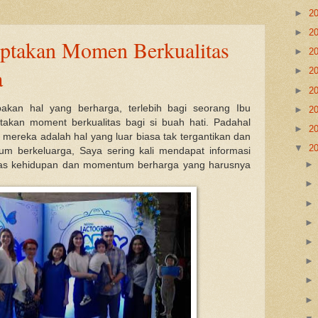
►
2
►
2
iptakan Momen Berkualitas
►
2
a
►
2
►
2
kan hal yang berharga, terlebih bagi seorang Ibu
►
2
takan moment berkualitas bagi si buah hati. Padahal
►
2
reka adalah hal yang luar biasa tak tergantikan dan
▼
2
um berkeluarga, Saya sering kali mendapat informasi
 kehidupan dan momentum berharga yang harusnya