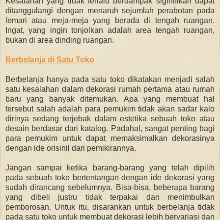
Kesalahan yang tidak terlalu berdampak siginifikan dapat
ditanggulangi dengan menaruh sejumlah perabotan pada
lemari atau meja-meja yang berada di tengah ruangan.
Ingat, yang ingin tonjolkan adalah area tengah ruangan,
bukan di area dinding ruangan.
Berbelanja di Satu Toko
Berbelanja hanya pada satu toko dikatakan menjadi salah
satu kesalahan dalam dekorasi rumah pertama atau rumah
baru yang banyak ditemukan. Apa yang membuat hal
tersebut salah adalah para pemukim tidak akan sadar kalo
dirinya sedang terjebak dalam estetika sebuah toko atau
desain berdasar dari katalog. Padahal, sangat penting bagi
para pemukim untuk dapat memaksimalkan dekorasinya
dengan ide orisinil dari pemikirannya.
Jangan sampai ketika barang-barang yang telah dipilih
pada sebuah toko bertentangan dengan ide dekorasi yang
sudah dirancang sebelumnya. Bisa-bisa, beberapa barang
yang dibeli justru tidak terpakai dan menimbulkan
pemborosan. Untuk itu, disarankan untuk berbelanja tidak
pada satu toko untuk membuat dekorasi lebih bervariasi dan