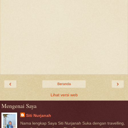
‹
›
Beranda
Lihat versi web
Mengenai Saya
Siti Nurjanah
Nama lengkap Saya Siti Nurjanah Suka dengan travelling,