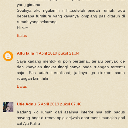
yang gimana...
Soalnya aku ngalamin niih...setelah pindah rumah, ada
beberapa furniture yang kayanya jomplang pas ditaruh di
rumah yang sekarang.
Hiiks~
Balas
Alfu laila
4 April 2019 pukul 21.34
Saya kadang mentok di poin pertama.. terlalu banyak ide
dan khayalan tingkat tinggi hanya pada ruangan tertentu
saja. Pas udah terealisasi, jadinya ga sinkron sama
ruangan lain..hihi
Balas
Utie Adnu
5 April 2019 pukul 07.46
Kadang klo rumah dari asalnya interior nya sdh bagus
sayang bngt d renov aplg aejwnis apartment mungkin gnti
cat Aja Kali u