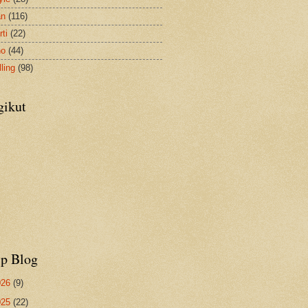
an
(116)
ti
(22)
no
(44)
ling
(98)
gikut
ip Blog
026
(9)
025
(22)