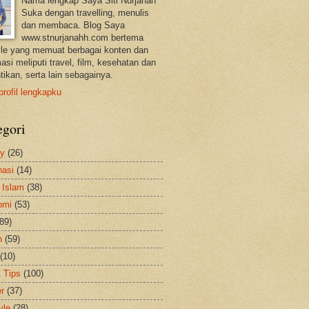
Nama lengkap Saya Siti Nurjanah
Suka dengan travelling, menulis
dan membaca. Blog Saya
www.stnurjanahh.com bertema
tyle yang memuat berbagai konten dan
asi meliputi travel, film, kesehatan dan
tikan, serta lain sebagainya.
profil lengkapku
egori
ty
(26)
nasi
(14)
 Islam
(38)
omi
(53)
(89)
h
(59)
(10)
& Tips
(100)
er
(37)
yle
(28)