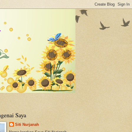
genai Saya
Siti Nurjanah