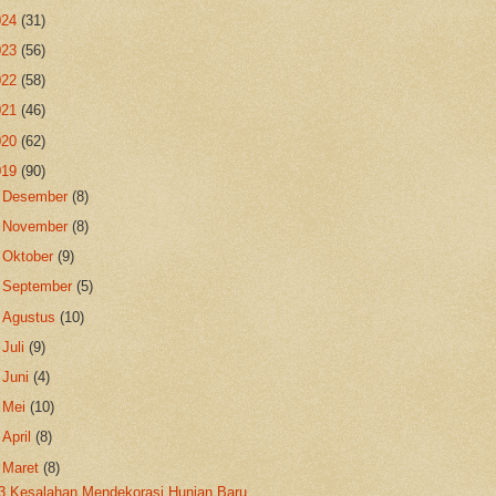
024
(31)
023
(56)
022
(58)
021
(46)
020
(62)
019
(90)
►
Desember
(8)
►
November
(8)
►
Oktober
(9)
►
September
(5)
►
Agustus
(10)
►
Juli
(9)
►
Juni
(4)
►
Mei
(10)
►
April
(8)
▼
Maret
(8)
3 Kesalahan Mendekorasi Hunian Baru