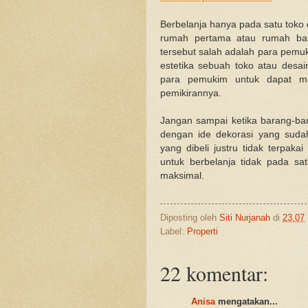
Berbelanja hanya pada satu toko 
rumah pertama atau rumah ba
tersebut salah adalah para pemuk
estetika sebuah toko atau desai
para pemukim untuk dapat mem
pemikirannya.
Jangan sampai ketika barang-bar
dengan ide dekorasi yang suda
yang dibeli justru tidak terpak
untuk berbelanja tidak pada sa
maksimal.
Diposting oleh
Siti Nurjanah
di
23.07
Label:
Properti
22 komentar:
Anisa
mengatakan...