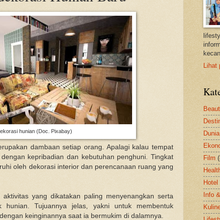
lifes
inform
kecan
Lihat 
Kat
Beau
Desti
ekorasi hunian (Doc. Pixabay)
Dunia
Ekon
rupakan dambaan setiap orang. Apalagi kalau tempat
an dengan kepribadian dan kebutuhan penghuni. Tingkat
Film
uhi oleh dekorasi interior dan perencanaan ruang yang
Healt
Hotel
Info 
aktivitas yang dikatakan paling menyenangkan serta
k hunian. Tujuannya jelas, yakni untuk membentuk
Kulin
dengan keinginannya saat ia bermukim di dalamnya.
Lifest