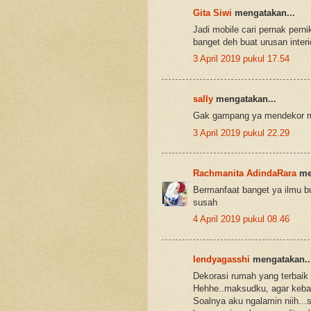
Gita Siwi
mengatakan...
Jadi mobile cari pernak pern
banget deh buat urusan interi
3 April 2019 pukul 17.54
sally
mengatakan...
Gak gampang ya mendekor rua
3 April 2019 pukul 22.29
Rachmanita AdindaRara
men
Bermanfaat banget ya ilmu b
susah
4 April 2019 pukul 08.46
lendyagasshi
mengatakan..
Dekorasi rumah yang terbaik
Hehhe..maksudku, agar kebay
Soalnya aku ngalamin niih...