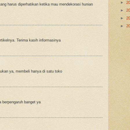
►
2
yang harus diperhatikan ketika mau mendekorasi hunian
►
2
►
2
►
2
tikelnya. Terima kasih informasinya
kukan ya, membeli hanya di satu toko
ga berpengaruh banget ya