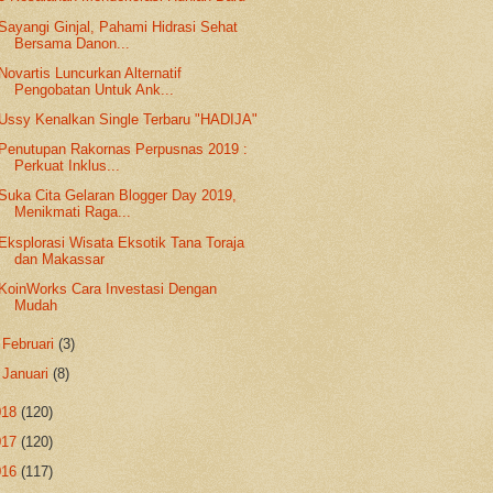
Sayangi Ginjal, Pahami Hidrasi Sehat
Bersama Danon...
Novartis Luncurkan Alternatif
Pengobatan Untuk Ank...
Ussy Kenalkan Single Terbaru "HADIJA"
Penutupan Rakornas Perpusnas 2019 :
Perkuat Inklus...
Suka Cita Gelaran Blogger Day 2019,
Menikmati Raga...
Eksplorasi Wisata Eksotik Tana Toraja
dan Makassar
KoinWorks Cara Investasi Dengan
Mudah
►
Februari
(3)
►
Januari
(8)
018
(120)
017
(120)
016
(117)