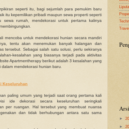
Liput
rpikiran seperti itu, bagi sejumlah para pemukim baru
Proper
aik itu kepemilikan pribadi maupun sewa properti seperti
 sewa rumah, mendekorasi untuk pertama kalinya
Tech
t membingungkan.
Travel
li mencoba untuk mendekorasi hunian secara mandiri
Pen
nnya, tentu akan menemukan banyak halangan dan
tas tersebut. Sebagai salah satu solusi, perlu sekiranya
ahan-kesalahan yang biasanya terjadi pada aktivitas
website Apartmentherapy berikut adalah 3 kesalahan yang
i dalam mendekorasi hunian baru.
i Keseluruhan
an paling umum yang terjadi saat orang pertama kali
si ide dekorasi secara keseluruhan seringkali
Ars
an per ruangan. Hal tersebut yang membuat nuansa
genakan dan tidak berhubungan antara satu sama
►
2
►
2