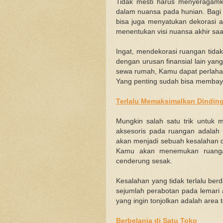
Tidak mesti harus menyeragam
dalam nuansa pada hunian. Bagi 
bisa juga menyatukan dekorasi
menentukan visi nuansa akhir sa
Ingat, mendekorasi ruangan tidak
dengan urusan finansial lain yan
sewa rumah, Kamu dapat perlahan
Yang penting sudah bisa membaya
Terlalu Memaksimalkan Dindin
Mungkin salah satu trik untuk 
aksesoris pada ruangan adalah
akan menjadi sebuah kesalahan da
Kamu akan menemukan ruangan 
cenderung sesak.
Kesalahan yang tidak terlalu ber
sejumlah perabotan pada lemari 
yang ingin tonjolkan adalah area
Berbelanja di Satu Toko