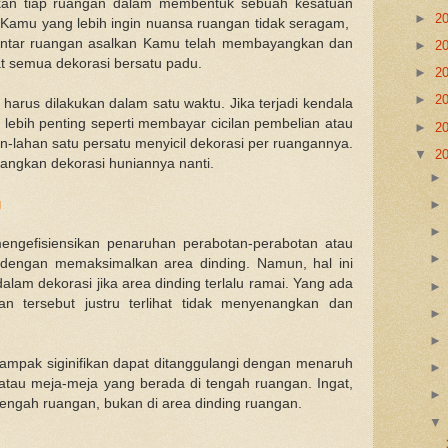
kan tiap ruangan dalam membentuk sebuah kesatuan
►
2
Kamu yang lebih ingin nuansa ruangan tidak seragam,
 antar ruangan asalkan Kamu telah membayangkan dan
►
2
at semua dekorasi bersatu padu.
►
2
►
2
 harus dilakukan dalam satu waktu. Jika terjadi kendala
g lebih penting seperti membayar cicilan pembelian atau
►
2
-lahan satu persatu menyicil dekorasi per ruangannya.
▼
2
ngkan dekorasi huniannya nanti.
g
mengefisiensikan penaruhan perabotan-perabotan atau
 dengan memaksimalkan area dinding. Namun, hal ini
lam dekorasi jika area dinding terlalu ramai. Yang ada
tersebut justru terlihat tidak menyenangkan dan
dampak siginifikan dapat ditanggulangi dengan menaruh
atau meja-meja yang berada di tengah ruangan. Ingat,
 tengah ruangan, bukan di area dinding ruangan.