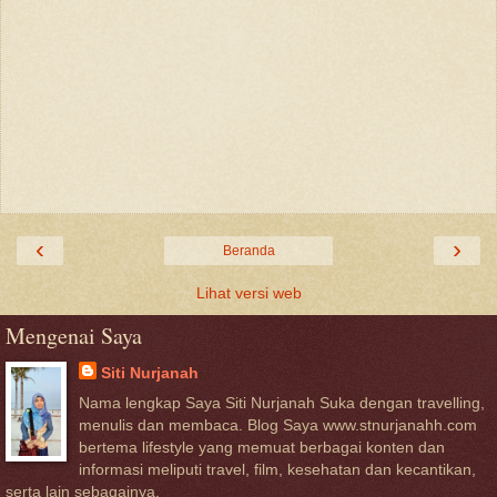
‹
›
Beranda
Lihat versi web
Mengenai Saya
Siti Nurjanah
Nama lengkap Saya Siti Nurjanah Suka dengan travelling,
menulis dan membaca. Blog Saya www.stnurjanahh.com
bertema lifestyle yang memuat berbagai konten dan
informasi meliputi travel, film, kesehatan dan kecantikan,
serta lain sebagainya.