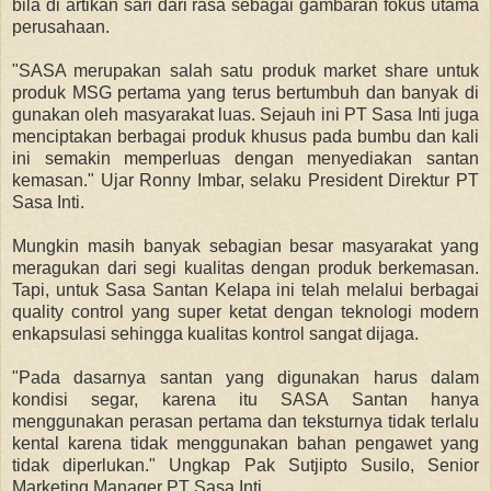
bila di artikan sari dari rasa sebagai gambaran fokus utama
perusahaan.
"SASA merupakan salah satu produk market share untuk
produk MSG pertama yang terus bertumbuh dan banyak di
gunakan oleh masyarakat luas. Sejauh ini PT Sasa Inti juga
menciptakan berbagai produk khusus pada bumbu dan kali
ini semakin memperluas dengan menyediakan santan
kemasan." Ujar Ronny Imbar, selaku President Direktur PT
Sasa Inti.
Mungkin masih banyak sebagian besar masyarakat yang
meragukan dari segi kualitas dengan produk berkemasan.
Tapi, untuk Sasa Santan Kelapa ini telah melalui berbagai
quality control yang super ketat dengan teknologi modern
enkapsulasi sehingga kualitas kontrol sangat dijaga.
"Pada dasarnya santan yang digunakan harus dalam
kondisi segar, karena itu SASA Santan hanya
menggunakan perasan pertama dan teksturnya tidak terlalu
kental karena tidak menggunakan bahan pengawet yang
tidak diperlukan." Ungkap Pak Sutjipto Susilo, Senior
Marketing Manager PT Sasa Inti.