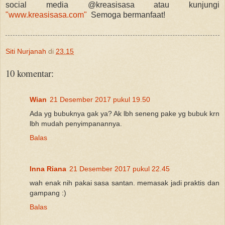
social media @kreasisasa atau kunjungi
"www.kreasisasa.com"
Semoga bermanfaat!
Siti Nurjanah
di
23.15
10 komentar:
Wian
21 Desember 2017 pukul 19.50
Ada yg bubuknya gak ya? Ak lbh seneng pake yg bubuk krn
lbh mudah penyimpanannya.
Balas
Inna Riana
21 Desember 2017 pukul 22.45
wah enak nih pakai sasa santan. memasak jadi praktis dan
gampang :)
Balas