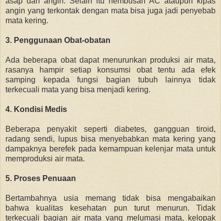
asap dan angin. Selain itu
hembusan AC ataupun kipas
angin yang terkontak dengan mata bisa juga jadi penyebab
mata kering.
3. Penggunaan Obat-obatan
Ada beberapa obat dapat menurunkan produksi air mata,
rasanya hampir s
etiap konsumsi obat tentu ada efek
samping kepada fungsi bagian tubuh lainnya tidak
terkecuali mata yang bisa menjadi kering.
4. Kondisi Medis
Beberapa penyakit seperti
diabetes, gangguan tiroid,
radang sendi,
lupus bisa menyebabkan mata kering yang
dampaknya berefek pada kemampuan kelenjar mata untuk
memproduksi air mata.
5. Proses Penuaan
Bertambahnya usia memang tidak bisa mengabaikan
bahwa kualitas kesehatan pun turut menurun.
Tidak
terkecuali bagian air mata yang melumasi mata,
kelopak