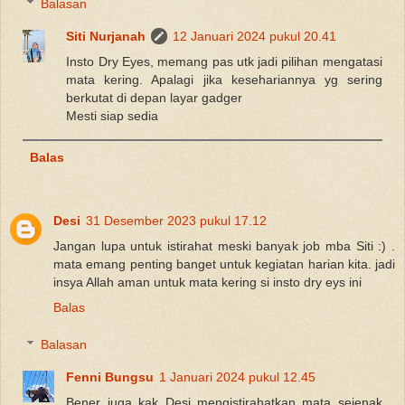
Balasan
Siti Nurjanah
12 Januari 2024 pukul 20.41
Insto Dry Eyes, memang pas utk jadi pilihan mengatasi
mata kering. Apalagi jika kesehariannya yg sering
berkutat di depan layar gadger
Mesti siap sedia
Balas
Desi
31 Desember 2023 pukul 17.12
Jangan lupa untuk istirahat meski banyak job mba Siti :) .
mata emang penting banget untuk kegiatan harian kita. jadi
insya Allah aman untuk mata kering si insto dry eys ini
Balas
Balasan
Fenni Bungsu
1 Januari 2024 pukul 12.45
Bener juga kak Desi mengistirahatkan mata sejenak