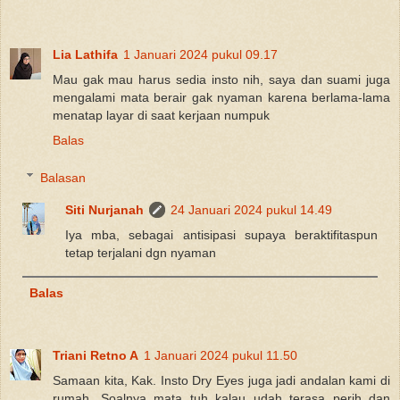
Lia Lathifa
1 Januari 2024 pukul 09.17
Mau gak mau harus sedia insto nih, saya dan suami juga
mengalami mata berair gak nyaman karena berlama-lama
menatap layar di saat kerjaan numpuk
Balas
Balasan
Siti Nurjanah
24 Januari 2024 pukul 14.49
Iya mba, sebagai antisipasi supaya beraktifitaspun
tetap terjalani dgn nyaman
Balas
Triani Retno A
1 Januari 2024 pukul 11.50
Samaan kita, Kak. Insto Dry Eyes juga jadi andalan kami di
rumah. Soalnya mata tuh kalau udah terasa perih dan