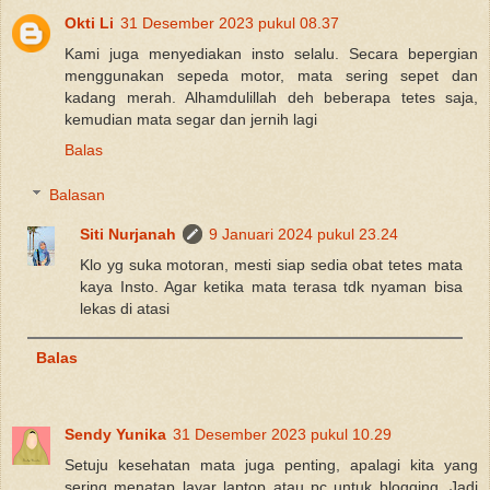
Okti Li
31 Desember 2023 pukul 08.37
Kami juga menyediakan insto selalu. Secara bepergian
menggunakan sepeda motor, mata sering sepet dan
kadang merah. Alhamdulillah deh beberapa tetes saja,
kemudian mata segar dan jernih lagi
Balas
Balasan
Siti Nurjanah
9 Januari 2024 pukul 23.24
Klo yg suka motoran, mesti siap sedia obat tetes mata
kaya Insto. Agar ketika mata terasa tdk nyaman bisa
lekas di atasi
Balas
Sendy Yunika
31 Desember 2023 pukul 10.29
Setuju kesehatan mata juga penting, apalagi kita yang
sering menatap layar laptop atau pc untuk blogging. Jadi