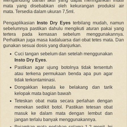
Mengandung bahan aktif yang dapat meringankan iritasi
mata yang disebabkan oleh kekurangan produksi air
mata.
Tersedia dalam ukuran 7,5ml.
Pengaplikasian
Insto Dry Eyes
terbilang mudah, namun
sebelumnya pastikan dahulu
mengikuti aturan pakai yang
tertera pada kemasan sebelum menggunakannya.
Perhatikan juga masa kadaluarsa dari obat tetes mata. Dan
gunakan sesuai dosis yang dianjurkan.
Cuci tangan sebelum dan setelah menggunakan
Insto Dry Eyes
.
Pastikan agar ujung botolnya tidak tersentuh
atau terkena permukaan benda apa pun agar
tidak terkontaminasi.
Dongakkan kepala ke belakang dan tarik
kelopak mata bagian bawah
Teteskan obat mata secara perlahan dengan
menekan sedikit botol. Pastikan tetesan obat
masuk ke dalam mata dengan lembut dan
jangan terlalu banyak menggunakannya.
P
ejamkan mata perlahan selama 1-2 menit. Ini