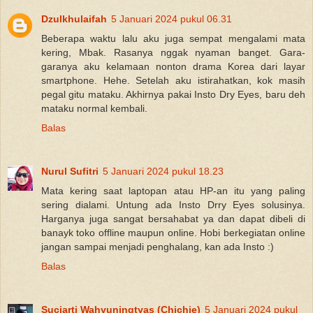
Dzulkhulaifah
5 Januari 2024 pukul 06.31
Beberapa waktu lalu aku juga sempat mengalami mata
kering, Mbak. Rasanya nggak nyaman banget. Gara-
garanya aku kelamaan nonton drama Korea dari layar
smartphone. Hehe. Setelah aku istirahatkan, kok masih
pegal gitu mataku. Akhirnya pakai Insto Dry Eyes, baru deh
mataku normal kembali.
Balas
Nurul Sufitri
5 Januari 2024 pukul 18.23
Mata kering saat laptopan atau HP-an itu yang paling
sering dialami. Untung ada Insto Drry Eyes solusinya.
Harganya juga sangat bersahabat ya dan dapat dibeli di
banayk toko offline maupun online. Hobi berkegiatan online
jangan sampai menjadi penghalang, kan ada Insto :)
Balas
Suciarti Wahyuningtyas (Chichie)
5 Januari 2024 pukul