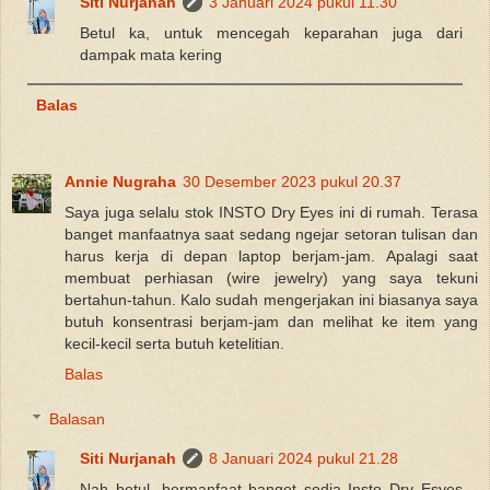
Siti Nurjanah
3 Januari 2024 pukul 11.30
Betul ka, untuk mencegah keparahan juga dari
dampak mata kering
Balas
Annie Nugraha
30 Desember 2023 pukul 20.37
Saya juga selalu stok INSTO Dry Eyes ini di rumah. Terasa
banget manfaatnya saat sedang ngejar setoran tulisan dan
harus kerja di depan laptop berjam-jam. Apalagi saat
membuat perhiasan (wire jewelry) yang saya tekuni
bertahun-tahun. Kalo sudah mengerjakan ini biasanya saya
butuh konsentrasi berjam-jam dan melihat ke item yang
kecil-kecil serta butuh ketelitian.
Balas
Balasan
Siti Nurjanah
8 Januari 2024 pukul 21.28
Nah betul, bermanfaat banget sedia Insto Dry Esyes