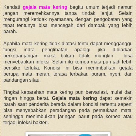
Kendati
gejala mata kering
begitu umum terjadi namun
jangan meremehkannya tanpa tindak lanjut. Selain
mengurangi ketidak nyamanan, dengan pengobatan yang
tepat tentunya bisa mencegah dari dampak yang lebih
parah.
Apabila mata kering tidak diatasi tentu
dapat mengganggu
fungsi indra penglihatan apalagi jika
dibiarkan
berkepanjangan maka bukan tidak mungkin bisa
menyebabkan i
nfeksi. Selain itu
kornea mata pun jadi lebih
berisiko terluka. Kondisi ini bisa menimbulkan gejala
berupa mata merah, terasa terbakar, buram, nyeri, dan
pandangan silau.
Tingkat keparahan mata kering pun bervariasi, mulai dari
ringan hingga berat.
Gejala mata kering
dapat semakin
parah saat penderita berada dalam kondisi tertentu seperti
bisa
menyebabkan peradangan pada permukaan mata,
sehingga menimbulkan jaringan parut pada kornea atau
terjadi infeksi bakteri.