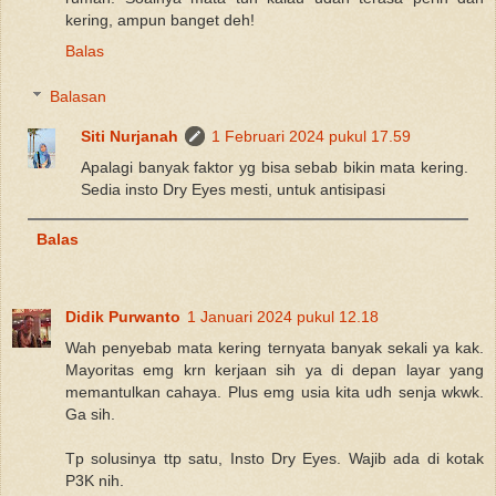
kering, ampun banget deh!
Balas
Balasan
Siti Nurjanah
1 Februari 2024 pukul 17.59
Apalagi banyak faktor yg bisa sebab bikin mata kering.
Sedia insto Dry Eyes mesti, untuk antisipasi
Balas
Didik Purwanto
1 Januari 2024 pukul 12.18
Wah penyebab mata kering ternyata banyak sekali ya kak.
Mayoritas emg krn kerjaan sih ya di depan layar yang
memantulkan cahaya. Plus emg usia kita udh senja wkwk.
Ga sih.
Tp solusinya ttp satu, Insto Dry Eyes. Wajib ada di kotak
P3K nih.