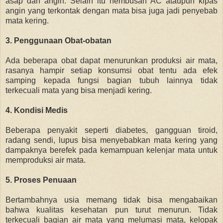
asap dan angin. Selain itu
hembusan AC ataupun kipas
angin yang terkontak dengan mata bisa juga jadi penyebab
mata kering.
3. Penggunaan Obat-obatan
Ada beberapa obat dapat menurunkan produksi air mata,
rasanya hampir s
etiap konsumsi obat tentu ada efek
samping kepada fungsi bagian tubuh lainnya tidak
terkecuali mata yang bisa menjadi kering.
4. Kondisi Medis
Beberapa penyakit seperti
diabetes, gangguan tiroid,
radang sendi,
lupus bisa menyebabkan mata kering yang
dampaknya berefek pada kemampuan kelenjar mata untuk
memproduksi air mata.
5. Proses Penuaan
Bertambahnya usia memang tidak bisa mengabaikan
bahwa kualitas kesehatan pun turut menurun.
Tidak
terkecuali bagian air mata yang melumasi mata,
kelopak