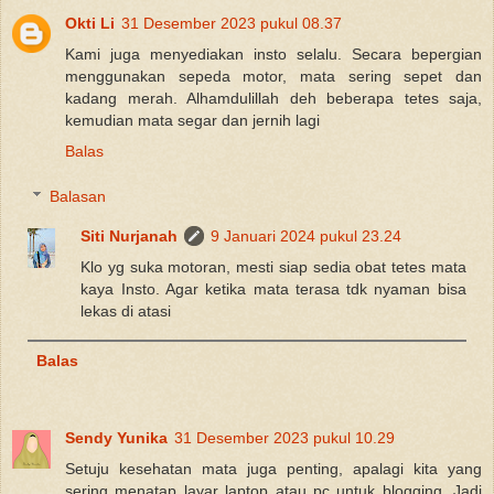
Okti Li
31 Desember 2023 pukul 08.37
Kami juga menyediakan insto selalu. Secara bepergian
menggunakan sepeda motor, mata sering sepet dan
kadang merah. Alhamdulillah deh beberapa tetes saja,
kemudian mata segar dan jernih lagi
Balas
Balasan
Siti Nurjanah
9 Januari 2024 pukul 23.24
Klo yg suka motoran, mesti siap sedia obat tetes mata
kaya Insto. Agar ketika mata terasa tdk nyaman bisa
lekas di atasi
Balas
Sendy Yunika
31 Desember 2023 pukul 10.29
Setuju kesehatan mata juga penting, apalagi kita yang
sering menatap layar laptop atau pc untuk blogging. Jadi