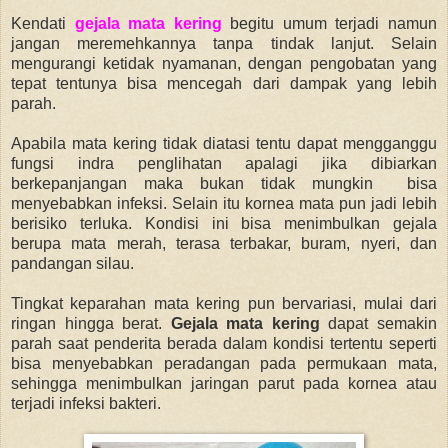
Kendati
gejala mata kering
begitu umum terjadi namun
jangan meremehkannya tanpa tindak lanjut. Selain
mengurangi ketidak nyamanan, dengan pengobatan yang
tepat tentunya bisa mencegah dari dampak yang lebih
parah.
Apabila mata kering tidak diatasi tentu
dapat mengganggu
fungsi indra penglihatan apalagi jika
dibiarkan
berkepanjangan maka bukan tidak mungkin bisa
menyebabkan i
nfeksi. Selain itu
kornea mata pun jadi lebih
berisiko terluka. Kondisi ini bisa menimbulkan gejala
berupa mata merah, terasa terbakar, buram, nyeri, dan
pandangan silau.
Tingkat keparahan mata kering pun bervariasi, mulai dari
ringan hingga berat.
Gejala mata kering
dapat semakin
parah saat penderita berada dalam kondisi tertentu seperti
bisa
menyebabkan peradangan pada permukaan mata,
sehingga menimbulkan jaringan parut pada kornea atau
terjadi infeksi bakteri.