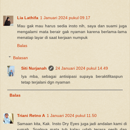
Lia Lathifa
1 Januari 2024 pukul 09.17
Mau gak mau harus sedia insto nih, saya dan suami juga
mengalami mata berair gak nyaman karena berlama-lama
menatap layar di saat kerjaan numpuk
Balas
Balasan
Siti Nurjanah
24 Januari 2024 pukul 14.49
Iya mba, sebagai antisipasi supaya beraktifitaspun
tetap terjalani dgn nyaman
Balas
Triani Retno A
1 Januari 2024 pukul 11.50
Samaan kita, Kak. Insto Dry Eyes juga jadi andalan kami di
rumah. Soalnya mata tuh kalau udah terasa perih dan