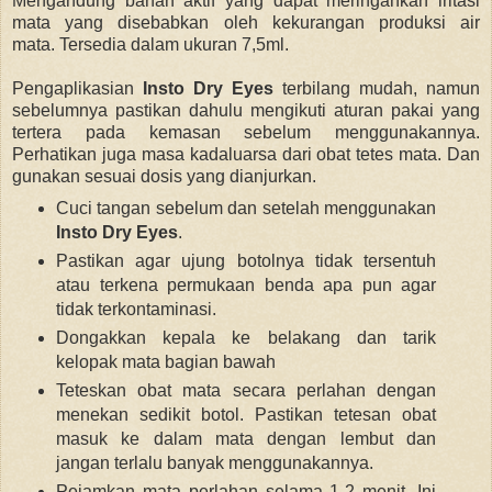
Mengandung bahan aktif yang dapat meringankan iritasi
mata yang disebabkan oleh kekurangan produksi air
mata.
Tersedia dalam ukuran 7,5ml.
Pengaplikasian
Insto Dry Eyes
terbilang mudah, namun
sebelumnya pastikan dahulu
mengikuti aturan pakai yang
tertera pada kemasan sebelum menggunakannya.
Perhatikan juga masa kadaluarsa dari obat tetes mata. Dan
gunakan sesuai dosis yang dianjurkan.
Cuci tangan sebelum dan setelah menggunakan
Insto Dry Eyes
.
Pastikan agar ujung botolnya tidak tersentuh
atau terkena permukaan benda apa pun agar
tidak terkontaminasi.
Dongakkan kepala ke belakang dan tarik
kelopak mata bagian bawah
Teteskan obat mata secara perlahan dengan
menekan sedikit botol. Pastikan tetesan obat
masuk ke dalam mata dengan lembut dan
jangan terlalu banyak menggunakannya.
P
ejamkan mata perlahan selama 1-2 menit. Ini