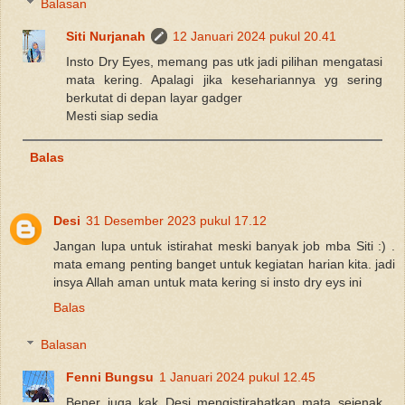
Balasan
Siti Nurjanah
12 Januari 2024 pukul 20.41
Insto Dry Eyes, memang pas utk jadi pilihan mengatasi
mata kering. Apalagi jika kesehariannya yg sering
berkutat di depan layar gadger
Mesti siap sedia
Balas
Desi
31 Desember 2023 pukul 17.12
Jangan lupa untuk istirahat meski banyak job mba Siti :) .
mata emang penting banget untuk kegiatan harian kita. jadi
insya Allah aman untuk mata kering si insto dry eys ini
Balas
Balasan
Fenni Bungsu
1 Januari 2024 pukul 12.45
Bener juga kak Desi mengistirahatkan mata sejenak