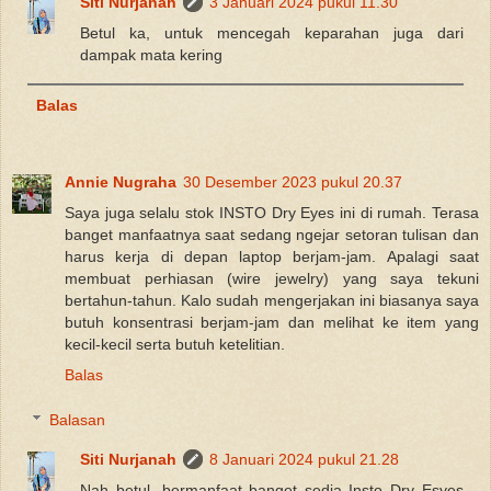
Siti Nurjanah
3 Januari 2024 pukul 11.30
Betul ka, untuk mencegah keparahan juga dari
dampak mata kering
Balas
Annie Nugraha
30 Desember 2023 pukul 20.37
Saya juga selalu stok INSTO Dry Eyes ini di rumah. Terasa
banget manfaatnya saat sedang ngejar setoran tulisan dan
harus kerja di depan laptop berjam-jam. Apalagi saat
membuat perhiasan (wire jewelry) yang saya tekuni
bertahun-tahun. Kalo sudah mengerjakan ini biasanya saya
butuh konsentrasi berjam-jam dan melihat ke item yang
kecil-kecil serta butuh ketelitian.
Balas
Balasan
Siti Nurjanah
8 Januari 2024 pukul 21.28
Nah betul, bermanfaat banget sedia Insto Dry Esyes