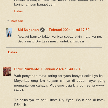
kering, ampun banget deh!
Balas
Balasan
Siti Nurjanah
1 Februari 2024 pukul 17.59
Apalagi banyak faktor yg bisa sebab bikin mata kering.
Sedia insto Dry Eyes mesti, untuk antisipasi
Balas
Didik Purwanto
1 Januari 2024 pukul 12.18
Wah penyebab mata kering ternyata banyak sekali ya kak.
Mayoritas emg krn kerjaan sih ya di depan layar yang
memantulkan cahaya. Plus emg usia kita udh senja wkwk.
Ga sih.
Tp solusinya ttp satu, Insto Dry Eyes. Wajib ada di kotak
P3K nih.