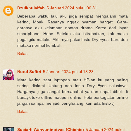
Dzulkhulaifah
5 Januari 2024 pukul 06.31
Beberapa waktu lalu aku juga sempat mengalami mata
kering, Mbak. Rasanya nggak nyaman banget. Gara-
garanya aku kelamaan nonton drama Korea dari layar
smartphone. Hehe. Setelah aku istirahatkan, kok masih
pegal gitu mataku. Akhirnya pakai Insto Dry Eyes, baru deh
mataku normal kembali.
Balas
Nurul Sufitri
5 Januari 2024 pukul 18.23
Mata kering saat laptopan atau HP-an itu yang paling
sering dialami. Untung ada Insto Drry Eyes solusinya.
Harganya juga sangat bersahabat ya dan dapat dibeli di
banayk toko offline maupun online. Hobi berkegiatan online
jangan sampai menjadi penghalang, kan ada Insto :)
Balas
Suciarti Wahyuningtyas (Chichie)
5 Januari 2024 pukul