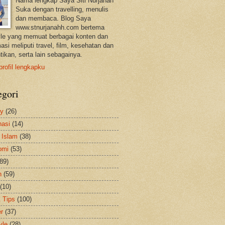
Nama lengkap Saya Siti Nurjanah
Suka dengan travelling, menulis
dan membaca. Blog Saya
www.stnurjanahh.com bertema
tyle yang memuat berbagai konten dan
asi meliputi travel, film, kesehatan dan
tikan, serta lain sebagainya.
profil lengkapku
egori
ty
(26)
nasi
(14)
 Islam
(38)
omi
(53)
(89)
h
(59)
(10)
& Tips
(100)
er
(37)
yle
(28)