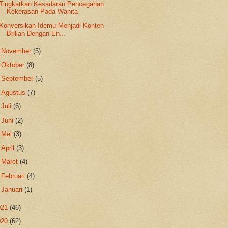
Tingkatkan Kesadaran Pencegahan
Kekerasan Pada Wanita
Konversikan Idemu Menjadi Konten
Brilian Dengan En...
►
November
(5)
►
Oktober
(8)
►
September
(5)
►
Agustus
(7)
►
Juli
(6)
►
Juni
(2)
►
Mei
(3)
►
April
(3)
►
Maret
(4)
►
Februari
(4)
►
Januari
(1)
021
(46)
020
(62)