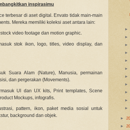
mbangkitkan inspirasimu
e terbesar di aset digital. Envato tidak main-main
ts. Mereka memiliki koleksi aset antara lain:
 stock video footage dan motion graphic.
suk stok ikon, logo, titles, video display, dan
suk Suara Alam (Nature), Manusia, permainan
ansisi, dan pergerakan (Movements).
rmasuk UI dan UX kits, Print templates, Scene
roduct Mockups, infografis.
strasi, pattern, ikon, paket media sosial untuk
ekstur, background dan objek.
►
2
►
2