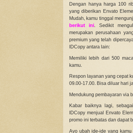
Dengan hanya harga 100 ri
yang diberikan Envato Eleme
Mudah, kamu tinggal mengunju
berikut ini
. Sedikit mengu
merupakan perusahaan yang 
premium yang telah dipercaya
IDCopy antara lain:
Memiliki lebih dari 500 ma
kamu.
Respon layanan yang cepat kura
09.00-17.00. Bisa diluar hari 
Mendukung pembayaran via ba
Kabar baiknya lagi, sebaga
IDCopy menjual Envato Elem
promo ini terbatas dan dapat 
Ayo ubah ide-ide yang kamu m