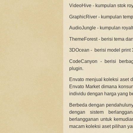
VideoHive - kumpulan stok roy
GraphicRiver - kumpulan templ
AudioJungle - kumpulan royalt
ThemeForest - berisi tema dan
3DOcean - berisi model print 
CodeCanyon - berisi berbaga
plugin.
Envato menjual koleksi aset 
Envato Market dimana konsume
individu dengan harga yang be
Berbeda dengan pendahulunya
dengan sistem berlangga
berlangganan untuk kemudia
macam koleksi aset pilihan y