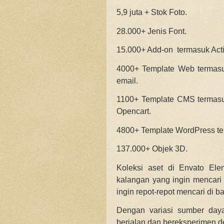
5,9 juta + Stok Foto.
28.000+ Jenis Font.
15.000+ Add-on termasuk Acti
4000+ Template Web termasuk
email.
1100+ Template CMS termasuk
Opencart.
4800+ Template WordPress ter
137.000+ Objek 3D.
Koleksi aset di Envato El
kalangan yang ingin mencari 
ingin repot-repot mencari di 
Dengan variasi sumber day
berjalan dan bereksperimen d