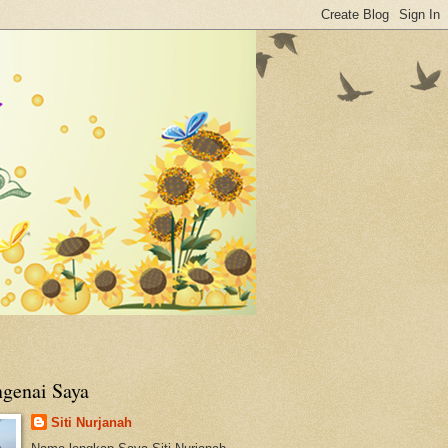
genai Saya
Siti Nurjanah