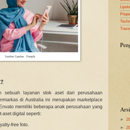
Liput
Proper
Tech
Travel
Pen
Sumber Gambar : Freepik
 ?
n sebuah layanan stok aset dari perusahaan
markas di Australia ini merupakan marketplace
a. Envato memiliki beberapa anak perusahaan yang
Ars
aset digital seperti:
►
2
lty-free foto.
►
2