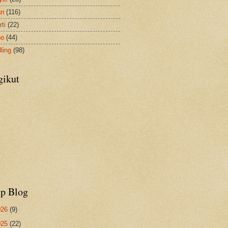
an
(116)
ti
(22)
no
(44)
ling
(98)
gikut
ip Blog
026
(9)
025
(22)