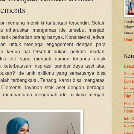
lements
lifes
or memang memiliki tantangan tersendiri. Selain
inform
mu diharuskan mengemas ide tersebut menjadi
kecan
arik perhatian orang banyak. Konsistensi jadwal
Lihat 
ukan untuk menjaga engagement dengan para
an kedua hal tersebut bukan perkara mudah,
Kat
liki ide yang menarik namun tertunda untuk
 keterbatasan inspirasi, sumber daya aset atau
Beau
bukan? Ide unik milikmu yang seharusnya bisa
Desti
lah terbengkalai. Tenang, kamu bisa mengatasi
Dunia
 Elements, layanan stok aset dengan berbagai
Ekon
t membantumu mengubah ide milikmu menjadi
Film
Healt
Hotel
Info 
Kulin
Lifest