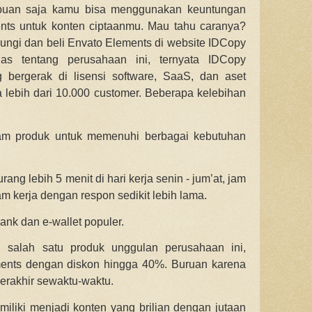
buan saja kamu bisa menggunakan keuntungan
nts untuk konten ciptaanmu. Mau tahu caranya?
ngi dan beli Envato Elements di website IDCopy
las tentang perusahaan ini, ternyata IDCopy
bergerak di lisensi software, SaaS, dan aset
 lebih dari 10.000 customer. Beberapa kelebihan
cam produk untuk memenuhi berbagai kebutuhan
ng lebih 5 menit di hari kerja senin - jum’at, jam
jam kerja dengan respon sedikit lebih lama.
nk dan e-wallet populer.
i salah satu produk unggulan perusahaan ini,
ents dengan diskon hingga 40%. Buruan karena
berakhir sewaktu-waktu.
iliki menjadi konten yang brilian dengan jutaan