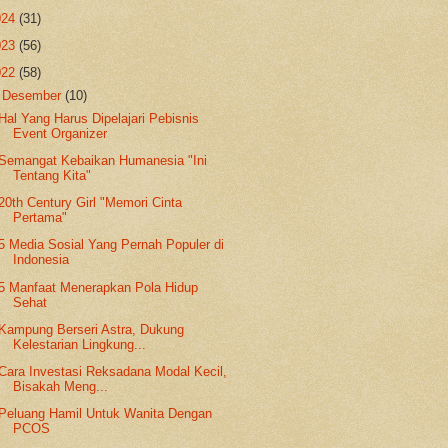
024
(31)
023
(56)
022
(58)
▼
Desember
(10)
Hal Yang Harus Dipelajari Pebisnis
Event Organizer
Semangat Kebaikan Humanesia "Ini
Tentang Kita"
20th Century Girl "Memori Cinta
Pertama"
5 Media Sosial Yang Pernah Populer di
Indonesia
5 Manfaat Menerapkan Pola Hidup
Sehat
Kampung Berseri Astra, Dukung
Kelestarian Lingkung...
Cara Investasi Reksadana Modal Kecil,
Bisakah Meng...
Peluang Hamil Untuk Wanita Dengan
PCOS