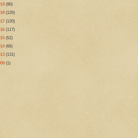
019
(90)
018
(120)
017
(120)
016
(117)
015
(52)
014
(66)
013
(131)
009
(1)