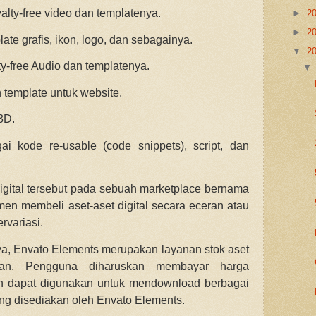
alty-free video dan templatenya.
►
2
►
2
ate grafis, ikon, logo, dan sebagainya.
▼
2
y-free Audio dan templatenya.
 template untuk website.
3D.
i kode re-usable (code snippets), script, dan
digital tersebut pada sebuah marketplace bernama
n membeli aset-aset digital secara eceran atau
rvariasi.
, Envato Elements merupakan layanan stok aset
nan. Pengguna diharuskan membayar harga
n dapat digunakan untuk mendownload berbagai
ang disediakan oleh Envato Elements.