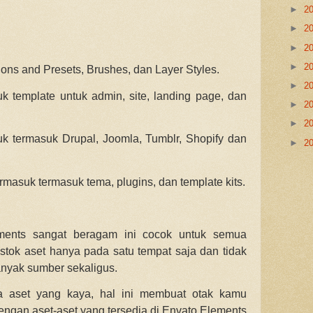
►
2
►
2
►
2
►
2
ons and Presets, Brushes, dan Layer Styles.
►
2
 template untuk admin, site, landing page, dan
►
2
►
2
 termasuk Drupal, Joomla, Tumblr, Shopify dan
►
2
masuk termasuk tema, plugins, dan template kits.
ements sangat beragam ini cocok untuk semua
stok aset hanya pada satu tempat saja dan tidak
banyak sumber sekaligus.
a aset yang kaya, hal ini membuat otak kamu
engan aset-aset yang tersedia di Envato Elements