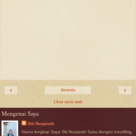
‹
›
Beranda
Lihat versi web
Mengenai Saya
Siti Nurjanah
Nama lengkap Saya Siti Nurjanah Suka dengan travelling,