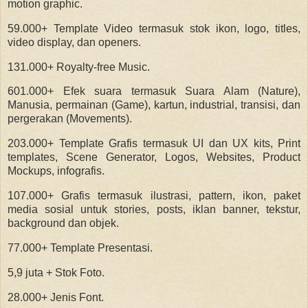
motion graphic.
59.000+ Template Video termasuk stok ikon, logo, titles,
video display, dan openers.
131.000+ Royalty-free Music.
601.000+ Efek suara termasuk Suara Alam (Nature),
Manusia, permainan (Game), kartun, industrial, transisi, dan
pergerakan (Movements).
203.000+ Template Grafis termasuk UI dan UX kits, Print
templates, Scene Generator, Logos, Websites, Product
Mockups, infografis.
107.000+ Grafis termasuk ilustrasi, pattern, ikon, paket
media sosial untuk stories, posts, iklan banner, tekstur,
background dan objek.
77.000+ Template Presentasi.
5,9 juta + Stok Foto.
28.000+ Jenis Font.