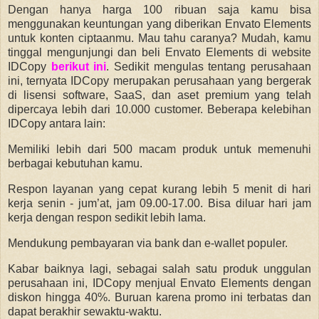
Dengan hanya harga 100 ribuan saja kamu bisa
menggunakan keuntungan yang diberikan Envato Elements
untuk konten ciptaanmu. Mau tahu caranya? Mudah, kamu
tinggal mengunjungi dan beli Envato Elements di website
IDCopy
berikut ini
. Sedikit mengulas tentang perusahaan
ini, ternyata IDCopy merupakan perusahaan yang bergerak
di lisensi software, SaaS, dan aset premium yang telah
dipercaya lebih dari 10.000 customer. Beberapa kelebihan
IDCopy antara lain:
Memiliki lebih dari 500 macam produk untuk memenuhi
berbagai kebutuhan kamu.
Respon layanan yang cepat kurang lebih 5 menit di hari
kerja senin - jum’at, jam 09.00-17.00. Bisa diluar hari jam
kerja dengan respon sedikit lebih lama.
Mendukung pembayaran via bank dan e-wallet populer.
Kabar baiknya lagi, sebagai salah satu produk unggulan
perusahaan ini, IDCopy menjual Envato Elements dengan
diskon hingga 40%. Buruan karena promo ini terbatas dan
dapat berakhir sewaktu-waktu.