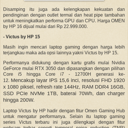
Disamping itu juga ada kelengkapan kekuatan dan
pendinginan dengan outlet termal dan heat pipe tambahan
untuk meningkatkan performa GPU dan CPU. Harga OMEN
by HP 16 dijual mulai dari Rp 22.999.000.
- Victus by HP 15
Masih ingin mencari laptop gaming dengan harga lebih
terjangkau maka ada opsi lainnya yakni Victus by HP 15.
Performanya didukung dengan kartu grafis mulai Nvidia
GeForce mulai RTX 3050 dan dipasangkan dengan pilihan
Core i5 hingga Core i7 - 12700H generasi ke-
Mencakup layar IPS 15,6 inci, resolusi FHD 1920
12.
x 1080 piksel, refresh rate 144Hz, RAM DDR4 16GB,
SSD PCIe NVMe 1TB, baterai 70Wh, dan charger
hingga 200W.
Laptop Victus by HP hadir dengan fitur Omen Gaming Hub
untuk mengatur performanya. Selain itu laptop gaming
series Victus terbaru ini juga dilengkapi dengan fitur
webcam terbar seperti temporal noise reduction (TNR)