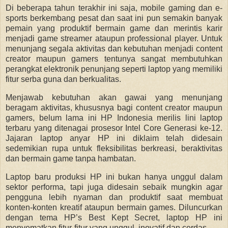
Di beberapa tahun terakhir ini saja, mobile gaming dan e-
sports berkembang pesat dan saat ini pun semakin banyak
pemain yang produktif bermain game dan merintis karir
menjadi game streamer ataupun professional player. Untuk
menunjang segala aktivitas dan kebutuhan menjadi content
creator maupun gamers tentunya sangat membutuhkan
perangkat elektronik penunjang seperti laptop yang memiliki
fitur serba guna dan berkualitas.
Menjawab kebutuhan akan gawai yang menunjang
beragam aktivitas, khususnya bagi content creator maupun
gamers, belum lama ini HP Indonesia merilis lini laptop
terbaru yang ditenagai prosesor Intel Core Generasi ke-12.
Jajaran laptop anyar HP ini diklaim telah didesain
sedemikian rupa untuk fleksibilitas berkreasi, beraktivitas
dan bermain game tanpa hambatan.
Laptop baru produksi HP ini bukan hanya unggul dalam
sektor performa, tapi juga didesain sebaik mungkin agar
pengguna lebih nyaman dan produktif saat membuat
konten-konten kreatif ataupun bermain games. Diluncurkan
dengan tema HP’s Best Kept Secret, laptop HP ini
menyematkan fitur-fitur yang unggul, inovatif dan cerdas.