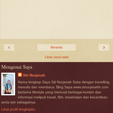
‹
›
Beranda
Lihat versi web
Mengenai Saya
Siti Nurjanah
Nama lengkap Saya Siti Nurjanah Suka dengan travelling,
menulis dan membaca. Blog Saya www.stnurjanahh.com
bertema lifestyle yang memuat berbagai konten dan
informasi meliputi travel, film, kesehatan dan kecantikan,
serta lain sebagainya.
Lihat profil lengkapku