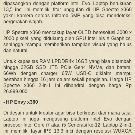
dipasangkan dengan platform Intel Evo. Laptop berukuran
13,5 inci ini memiliki fitur unggulan di HP Spectre x360
yakni kamera cerdas infrared 5MP yang bisa mendeteksi
pergerakan wajah.
HP Spectre x360 mencakup layar OLED beresolusi 3000 x
2000 piksel, yang didukung oleh GPU Intel Iris X Graphics,
sehingga mampu memberikan tampilan visual yang halus
dan natural.
Untuk kapasitas RAM LPDDR4x 16GB yang bisa ditambah
hingga 32GB SSD 1TB PCIe Gen4 NVMe, dan baterai
66Wh dengan charger 65W USB-C diklaim mampu
bertahan hingga 16 jam dalam sekali pengisian. Harga HP
Spectre x360 2-in-1 ini dibandrol dengan harga Rp
26.999.000.
- HP Envy x360
Di desain untuk kreator agar bisa berkreasi dari mana saja.
Laptop ini juga mengusung platform Intel Evo dengan
prosesor Intel Core i7 atau i5 Generasi ke-12. Laptop 2-in-1
ini memiliki layar IPS 13,3 inci dengan resolusi WUXGA