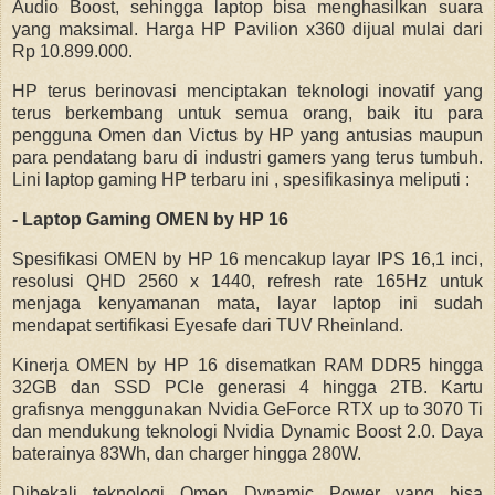
Audio Boost, sehingga laptop bisa menghasilkan suara
yang maksimal. Harga HP Pavilion x360 dijual mulai dari
Rp 10.899.000.
HP terus berinovasi menciptakan teknologi inovatif yang
terus berkembang untuk semua orang, baik itu para
pengguna Omen dan Victus by HP yang antusias maupun
para pendatang baru di industri gamers yang terus tumbuh.
Lini laptop gaming HP terbaru ini , spesifikasinya meliputi :
- Laptop Gaming OMEN by HP 16
Spesifikasi OMEN by HP 16 mencakup layar IPS 16,1 inci,
resolusi QHD 2560 x 1440, refresh rate 165Hz untuk
menjaga kenyamanan mata, layar laptop ini sudah
mendapat sertifikasi Eyesafe dari TUV Rheinland.
Kinerja OMEN by HP 16 disematkan RAM DDR5 hingga
32GB dan SSD PCIe generasi 4 hingga 2TB. Kartu
grafisnya menggunakan Nvidia GeForce RTX up to 3070 Ti
dan mendukung teknologi Nvidia Dynamic Boost 2.0. Daya
baterainya 83Wh, dan charger hingga 280W.
Dibekali teknologi Omen Dynamic Power yang bisa