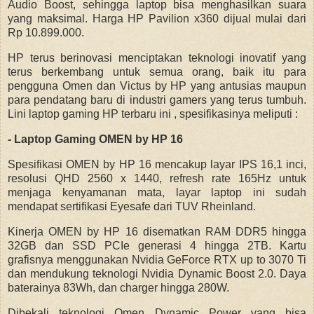
Audio Boost, sehingga laptop bisa menghasilkan suara
yang maksimal. Harga HP Pavilion x360 dijual mulai dari
Rp 10.899.000.
HP terus berinovasi menciptakan teknologi inovatif yang
terus berkembang untuk semua orang, baik itu para
pengguna Omen dan Victus by HP yang antusias maupun
para pendatang baru di industri gamers yang terus tumbuh.
Lini laptop gaming HP terbaru ini , spesifikasinya meliputi :
- Laptop Gaming OMEN by HP 16
Spesifikasi OMEN by HP 16 mencakup layar IPS 16,1 inci,
resolusi QHD 2560 x 1440, refresh rate 165Hz untuk
menjaga kenyamanan mata, layar laptop ini sudah
mendapat sertifikasi Eyesafe dari TUV Rheinland.
Kinerja OMEN by HP 16 disematkan RAM DDR5 hingga
32GB dan SSD PCIe generasi 4 hingga 2TB. Kartu
grafisnya menggunakan Nvidia GeForce RTX up to 3070 Ti
dan mendukung teknologi Nvidia Dynamic Boost 2.0. Daya
baterainya 83Wh, dan charger hingga 280W.
Dibekali teknologi Omen Dynamic Power yang bisa