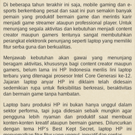
Di beberapa tahun terakhir ini saja, mobile gaming dan e-
sports berkembang pesat dan saat ini pun semakin banyak
pemain yang produktif bermain game dan merintis karir
menjadi game streamer ataupun professional player. Untuk
menunjang segala aktivitas dan kebutuhan menjadi content
creator maupun gamers tentunya sangat membutuhkan
perangkat elektronik penunjang seperti laptop yang memiliki
fitur serba guna dan berkualitas.
Menjawab kebutuhan akan gawai yang menunjang
beragam aktivitas, khususnya bagi content creator maupun
gamers, belum lama ini HP Indonesia merilis lini laptop
terbaru yang ditenagai prosesor Intel Core Generasi ke-12.
Jajaran laptop anyar HP ini diklaim telah didesain
sedemikian rupa untuk fleksibilitas berkreasi, beraktivitas
dan bermain game tanpa hambatan.
Laptop baru produksi HP ini bukan hanya unggul dalam
sektor performa, tapi juga didesain sebaik mungkin agar
pengguna lebih nyaman dan produktif saat membuat
konten-konten kreatif ataupun bermain games. Diluncurkan
dengan tema HP’s Best Kept Secret, laptop HP ini
menyematkan fitur-fitur yang unggul, inovatif dan cerdas.