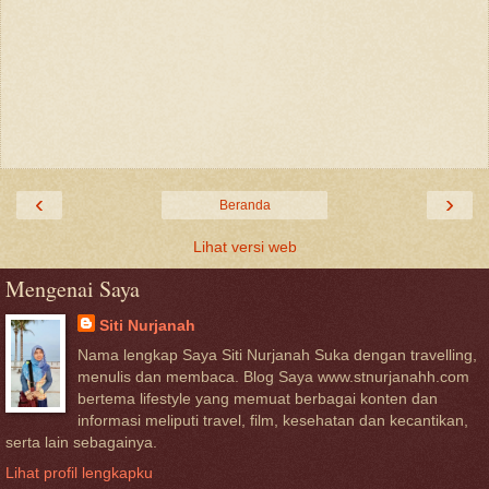
‹
›
Beranda
Lihat versi web
Mengenai Saya
Siti Nurjanah
Nama lengkap Saya Siti Nurjanah Suka dengan travelling,
menulis dan membaca. Blog Saya www.stnurjanahh.com
bertema lifestyle yang memuat berbagai konten dan
informasi meliputi travel, film, kesehatan dan kecantikan,
serta lain sebagainya.
Lihat profil lengkapku