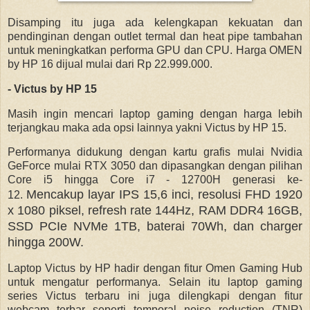
Disamping itu juga ada kelengkapan kekuatan dan
pendinginan dengan outlet termal dan heat pipe tambahan
untuk meningkatkan performa GPU dan CPU. Harga OMEN
by HP 16 dijual mulai dari Rp 22.999.000.
- Victus by HP 15
Masih ingin mencari laptop gaming dengan harga lebih
terjangkau maka ada opsi lainnya yakni Victus by HP 15.
Performanya didukung dengan kartu grafis mulai Nvidia
GeForce mulai RTX 3050 dan dipasangkan dengan pilihan
Core i5 hingga Core i7 - 12700H generasi ke-
Mencakup layar IPS 15,6 inci, resolusi FHD 1920
12.
x 1080 piksel, refresh rate 144Hz, RAM DDR4 16GB,
SSD PCIe NVMe 1TB, baterai 70Wh, dan charger
hingga 200W.
Laptop Victus by HP hadir dengan fitur Omen Gaming Hub
untuk mengatur performanya. Selain itu laptop gaming
series Victus terbaru ini juga dilengkapi dengan fitur
webcam terbar seperti temporal noise reduction (TNR)