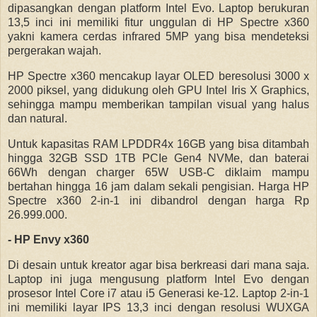
dipasangkan dengan platform Intel Evo. Laptop berukuran
13,5 inci ini memiliki fitur unggulan di HP Spectre x360
yakni kamera cerdas infrared 5MP yang bisa mendeteksi
pergerakan wajah.
HP Spectre x360 mencakup layar OLED beresolusi 3000 x
2000 piksel, yang didukung oleh GPU Intel Iris X Graphics,
sehingga mampu memberikan tampilan visual yang halus
dan natural.
Untuk kapasitas RAM LPDDR4x 16GB yang bisa ditambah
hingga 32GB SSD 1TB PCIe Gen4 NVMe, dan baterai
66Wh dengan charger 65W USB-C diklaim mampu
bertahan hingga 16 jam dalam sekali pengisian. Harga HP
Spectre x360 2-in-1 ini dibandrol dengan harga Rp
26.999.000.
- HP Envy x360
Di desain untuk kreator agar bisa berkreasi dari mana saja.
Laptop ini juga mengusung platform Intel Evo dengan
prosesor Intel Core i7 atau i5 Generasi ke-12. Laptop 2-in-1
ini memiliki layar IPS 13,3 inci dengan resolusi WUXGA