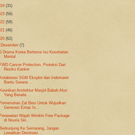
024
(31)
023
(56)
022
(58)
021
(46)
020
(62)
▼
Desember
(7)
5 Drama Korea Bertema Isu Kesehatan
Mental
FWD Cancer Protection, Proteksi Dari
Resiko Kanker
Kolaborasi SGM Eksplor dan Indomaret
Bantu Sarana ...
Keunikan Arsitektur Masjid Babah Alun
Yang Berada ...
Pemenuhan Zat Besi Untuk Wujudkan
Generasi Emas In...
Perawatan Wajah Wrinkle Free Package
di Nouria Ski...
Berkunjung Ke Semarang, Jangan
Lewatkan Destinasi ...