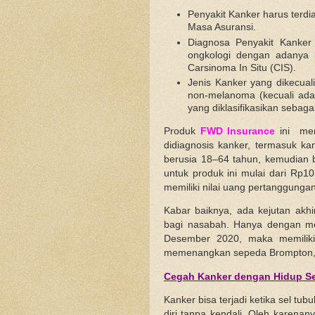
Penyakit Kanker harus terd
Masa Asuransi.
Diagnosa Penyakit Kanker
ongkologi dengan adanya b
Carsinoma In Situ (CIS).
Jenis Kanker yang dikecual
non-melanoma (kecuali ada 
yang diklasifikasikan sebaga
Produk
FWD Insurance
ini mem
didiagnosis kanker, termasuk ka
berusia 18–64 tahun, kemudian b
untuk produk ini mulai dari Rp
memiliki nilai uang pertanggunga
Kabar baiknya, ada kejutan ak
bagi nasabah. Hanya dengan me
Desember 2020, maka memiliki
memenangkan sepeda Brompton, 
Cegah Kanker dengan Hidup S
Kanker bisa terjadi ketika sel t
diri tanpa kendali. Oleh karena