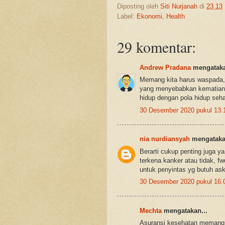
Diposting oleh
Siti Nurjanah
di
23.13
Label:
Ekonomi
,
Health
29 komentar:
Andrew Pradana
mengataka
Memang kita harus waspada, a
yang menyebabkan kematian. 
hidup dengan pola hidup sehat
30 Desember 2020 pukul 13.
nia nurdiansyah
mengatakan
Berarti cukup penting juga ya
terkena kanker atau tidak, f
untuk penyintas yg butuh as
30 Desember 2020 pukul 16.
Mechta
mengatakan...
Asuransi kesehatan memang p