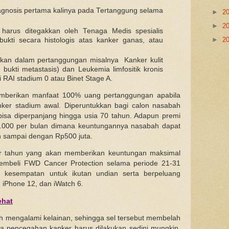
iagnosis pertama kalinya pada Tertanggung selama
►
2
►
2
 harus ditegakkan oleh Tenaga Medis spesialis
►
2
ukti secara histologis atas kanker ganas, atau
ikan dalam pertanggungan misalnya Kanker kulit
bukti metastasis) dan Leukemia limfositik kronis
i RAI stadium 0 atau Binet Stage A.
berikan manfaat 100% uang pertanggungan apabila
nker stadium awal. Diperuntukkan bagi calon nasabah
isa diperpanjang hingga usia 70 tahun. Adapun premi
10.000 per bulan dimana keuntungannya nasabah dapat
n sampai dengan Rp500 juta.
hir tahun yang akan memberikan keuntungan maksimal
mbeli FWD Cancer Protection selama periode 21-31
 kesempatan untuk ikutan undian serta berpeluang
iPhone 12, dan iWatch 6.
ehat
ubuh mengalami kelainan, sehingga sel tersebut membelah
nya pencegahan kanker harus dilakukan sedini mungkin.