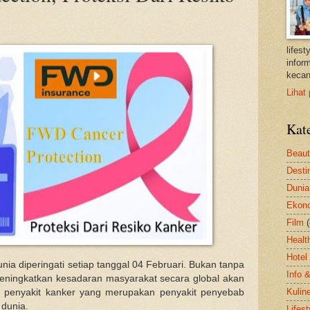
lifes
inform
kecan
Lihat 
Kat
Beau
Desti
Dunia
Ekon
Film
Healt
Hotel
nia diperingati setiap tanggal 04 Februari. Bukan tanpa
Info 
eningkatkan kesadaran masyarakat secara global akan
Kulin
g penyakit kanker yang merupakan penyakit penyebab
 dunia.
Lifest