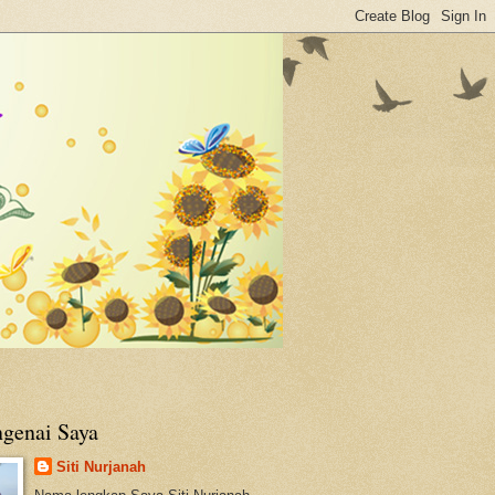
genai Saya
Siti Nurjanah