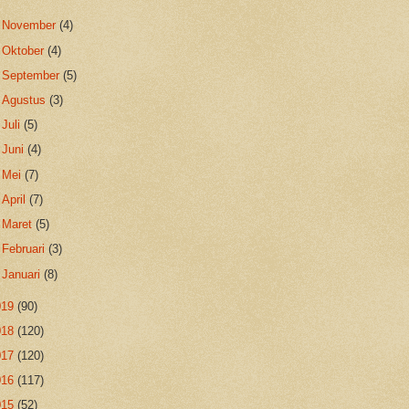
►
November
(4)
►
Oktober
(4)
►
September
(5)
►
Agustus
(3)
►
Juli
(5)
►
Juni
(4)
►
Mei
(7)
►
April
(7)
►
Maret
(5)
►
Februari
(3)
►
Januari
(8)
019
(90)
018
(120)
017
(120)
016
(117)
015
(52)