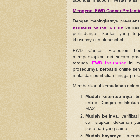
tabungan maupun investasi atas re
Mengenal FWD Cancer Protecti
Dengan meningkatnya prevalens
asuransi kanker online
berna
perlindungan kanker yang ter
khususnya untuk nasabah.
FWD Cancer Protection ber
mempersiapkan diri secara pro
terduga.
FWD Insurance
ini m
prosedurnya berbasis online sehi
mulai dari pembelian hingga prose
Memberikan 4 kemudahan dalam p
Mudah ketentuannya
, b
online. Dengan melakukan 
MAX.
Mudah belinya
, verifika
dan siapkan dokumen yan
pada hari yang sama.
Mudah bayarnya
, member