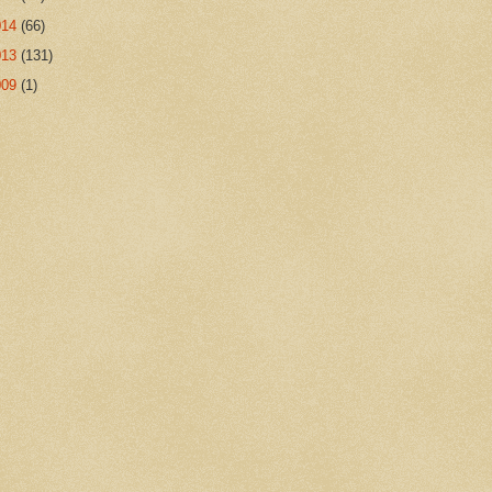
014
(66)
013
(131)
009
(1)