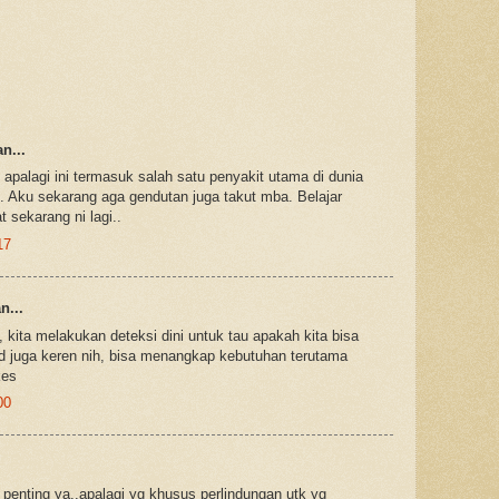
n...
palagi ini termasuk salah satu penyakit utama di dunia
Aku sekarang aga gendutan juga takut mba. Belajar
 sekarang ni lagi..
17
...
, kita melakukan deteksi dini untuk tau apakah kita bisa
wd juga keren nih, bisa menangkap kebutuhan terutama
kes
00
enting ya..apalagi yg khusus perlindungan utk yg