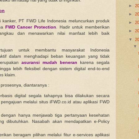
siko terhadap hal yang tidak di inginkan.
►
2
on
►
2
i kanker, PT FWD Life Indonesia meluncurkan produk
►
2
ma
FWD Cancer Protection
. Hadir untuk memberikan
►
2
jangkau dan menawarkan nilai manfaat lebih baik
▼
2
tujuan untuk membantu masyarakat Indonesia
aktif dalam menghadapi beban keuangan yang tidak
erupakan
asuransi mudah beneran
karena segala
ngga lebih fleksibel dengan sistem digital end-to-end
s klaim.
rosesnya, diantaranya :
erbasis digital segala tahapnya bisa dilakukan secara
pengajuan melalui situs iFWD.co.id atau aplikasi FWD
si dengan hanya menjawab tiga pertanyaan kesehatan
g dibutuhkan. Nasabah akan mendapatkan e-Policy
ikan beragam pilihan melalui fitur e-services aplikasi