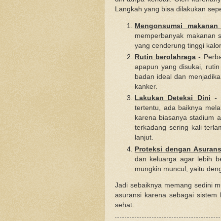
Langkah yang bisa dilakukan seper
Mengonsumsi makanan 
memperbanyak makanan seh
yang cenderung tinggi kalo
Rutin berolahraga
- Perba
apapun yang disukai, ruti
badan ideal dan menjadik
kanker.
Lakukan Deteksi Dini
- B
tertentu, ada baiknya mel
karena biasanya stadium aw
terkadang sering kali terl
lanjut.
Proteksi dengan Asurans
dan keluarga agar lebih b
mungkin muncul, yaitu den
Jadi sebaiknya memang sedini m
asuransi karena sebagai sistem 
sehat.