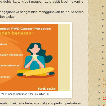
o debit- kartu kredit maupun auto debit-kredit rekening
pengajuannya sangat bisa menggunakan fitur e-Services
dan ajukan.
►
2
►
2
►
2
FWD Cancer Insurance (Doc. IG @fwd_id)
►
2
rjalan baik, ada beberapa hal yang perlu diperhatikan :
►
2