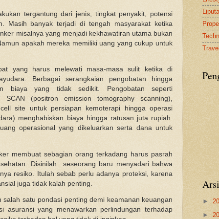
Liput
ukan tergantung dari jenis, tingkat penyakit, potensi
n. Masih banyak terjadi di tengah masyarakat ketika
Proper
kanker misalnya yang menjadi kekhawatiran utama bukan
Tech
Namun apakah mereka memiliki uang yang cukup untuk
Travel
abat yang harus melewati masa-masa sulit ketika di
Pen
yudara. Berbagai serangkaian pengobatan hingga
n biaya yang tidak sedikit. Pengobatan seperti
SCAN (positron emission tomography scanning),
ell site untuk persiapan kemoterapi hingga operasi
ara) menghabiskan biaya hingga ratusan juta rupiah.
uang operasional yang dikeluarkan serta dana untuk
ker membuat sebagian orang terkadang harus pasrah
kesehatan. Disinilah seseorang baru menyadari bahwa
ya resiko. Itulah sebab perlu adanya proteksi, karena
Ars
ansial juga tidak kalah penting.
n salah satu pondasi penting demi keamanan keuangan
►
2
ksi asuransi yang menawarkan perlindungan terhadap
►
2