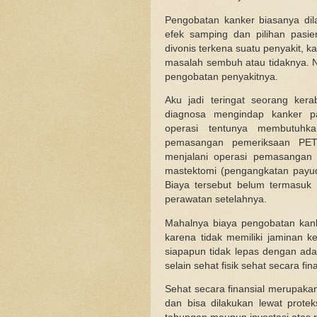
Pengobatan kanker biasanya dilak
efek samping dan pilihan pasie
divonis terkena suatu penyakit, 
masalah sembuh atau tidaknya. 
pengobatan penyakitnya.
Aku jadi teringat seorang ker
diagnosa mengindap kanker pa
operasi tentunya membutuhka
pemasangan pemeriksaan PET 
menjalani operasi pemasangan c
mastektomi (pengangkatan payud
Biaya tersebut belum termasuk 
perawatan setelahnya.
Mahalnya biaya pengobatan kan
karena tidak memiliki jaminan 
siapapun tidak lepas dengan adan
selain sehat fisik sehat secara fin
Sehat secara finansial merupaka
dan bisa dilakukan lewat prote