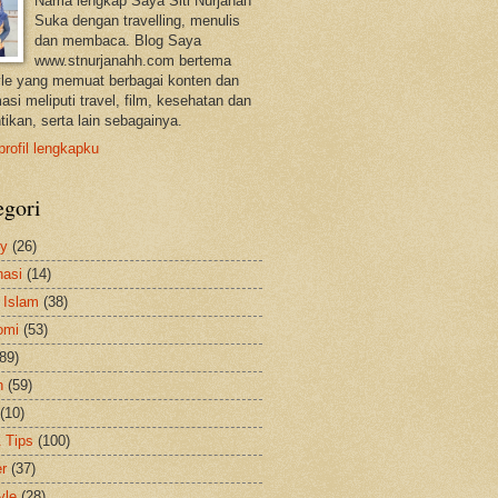
Nama lengkap Saya Siti Nurjanah
Suka dengan travelling, menulis
dan membaca. Blog Saya
www.stnurjanahh.com bertema
tyle yang memuat berbagai konten dan
asi meliputi travel, film, kesehatan dan
tikan, serta lain sebagainya.
profil lengkapku
egori
ty
(26)
nasi
(14)
 Islam
(38)
omi
(53)
(89)
h
(59)
(10)
& Tips
(100)
er
(37)
yle
(28)