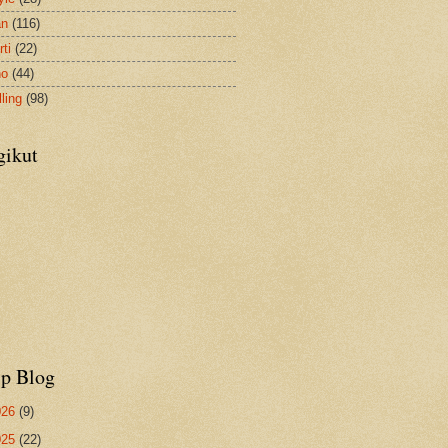
an
(116)
ti
(22)
no
(44)
ling
(98)
gikut
ip Blog
026
(9)
025
(22)