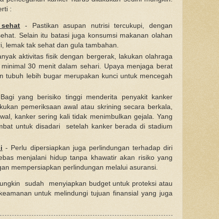
ti :
sehat
- Pastikan asupan nutrisi tercukupi, dengan
at. Selain itu batasi juga konsumsi makanan olahan
ri, lemak tak sehat dan gula tambahan.
nyak aktivitas fisik dengan bergerak, lakukan olahraga
n minimal 30 menit dalam sehari. Upaya menjaga berat
an tubuh lebih bugar merupakan kunci untuk mencegah
agi yang berisiko tinggi menderita penyakit kanker
akukan pemeriksaan awal atau skrining secara berkala,
al, kanker sering kali tidak menimbulkan gejala. Yang
ambat untuk disadari setelah kanker berada di stadium
i
- Perlu dipersiapkan juga perlindungan terhadap diri
ebas menjalani hidup tanpa khawatir akan risiko yang
gan mempersiapkan perlindungan melalui asuransi.
ungkin sudah menyiapkan budget untuk proteksi atau
keamanan untuk melindungi tujuan finansial yang juga