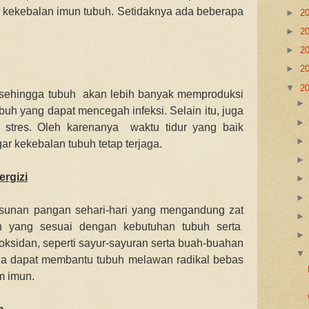
 kekebalan imun tubuh. Setidaknya ada beberapa
►
2
►
2
►
2
►
2
▼
2
p sehingga tubuh akan lebih banyak memproduksi
ubuh yang dapat mencegah infeksi. Selain itu, juga
 stres. Oleh karenanya waktu tidur yang baik
gar kekebalan tubuh tetap terjaga.
rgizi
sunan pangan sehari-hari yang mengandung zat
ah yang sesuai dengan kebutuhan tubuh serta
ioksidan, seperti sayur-sayuran serta buah-buahan
ena dapat membantu tubuh melawan radikal bebas
m imun.