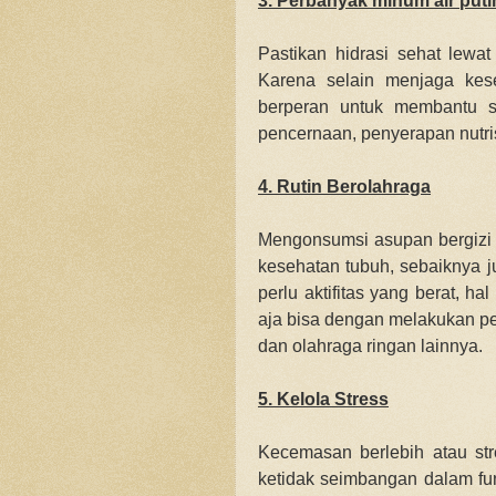
3. Perbanyak minum air puti
Pastikan hidrasi sehat lewa
Karena selain menjaga kese
berperan untuk membantu s
pencernaan, penyerapan nutris
4. Rutin Berolahraga
Mengonsumsi asupan bergizi 
kesehatan tubuh, sebaiknya j
perlu aktifitas yang berat, h
aja bisa dengan
melakukan pe
dan olahraga ringan lainnya.
5. Kelola Stress
Kecemasan berlebih atau st
ketidak seimbangan dalam fun