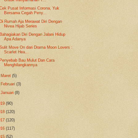
Cek Pusat Informasi Corona, Yuk
Bersama Cegah Peny...
Di Rumah Aja Merawat Diri Dengan
Nivea Hijab Series
Bahagiakan Diri Dengan Jalani Hidup
Apa Adanya
Sulit Move On dari Drama Moon Lovers :
Scarlet Hea...
Penyebab Bau Mulut Dan Cara
Menghilangkannya
►
Maret
(5)
►
Februari
(3)
►
Januari
(8)
019
(90)
018
(120)
017
(120)
016
(117)
015
(52)