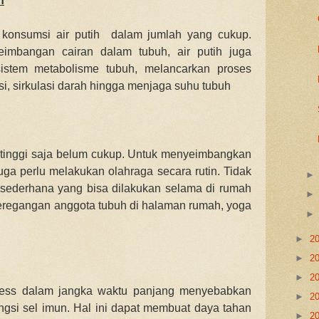
h
t konsumsi air putih dalam jumlah yang cukup.
imbangan cairan dalam tubuh, air putih juga
istem metabolisme tubuh, melancarkan proses
i, sirkulasi darah hingga menjaga suhu tubuh
tinggi saja belum cukup. Untuk menyeimbangkan
uga perlu melakukan olahraga secara rutin. Tidak
al sederhana yang bisa dilakukan selama di rumah
regangan anggota tubuh di halaman rumah, yoga
►
2
►
2
►
2
ress dalam jangka waktu panjang menyebabkan
►
2
gsi sel imun. Hal ini dapat membuat daya tahan
►
2