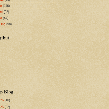
an
(116)
ti
(22)
no
(44)
ling
(98)
gikut
ip Blog
026
(10)
025
(22)