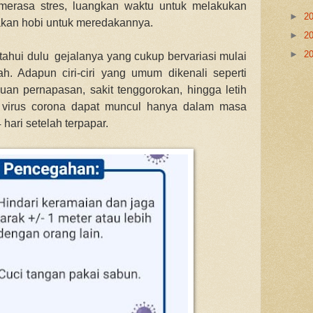
merasa stres, luangkan waktu untuk melakukan
►
2
jakan hobi untuk meredakannya.
►
2
►
2
tahui dulu gejalanya yang cukup bervariasi mulai
ah. Adapun ciri-ciri yang umum dikenali seperti
an pernapasan, sakit tenggorokan, hingga letih
 virus corona dapat muncul hanya dalam masa
 hari setelah terpapar.