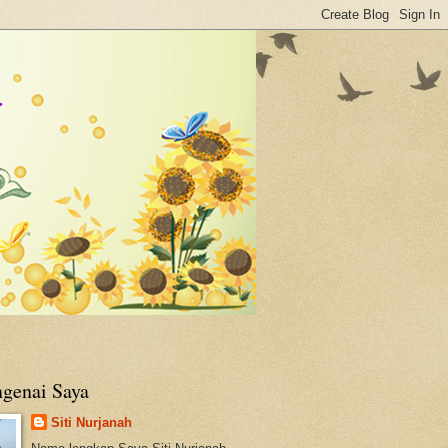
genai Saya
Siti Nurjanah