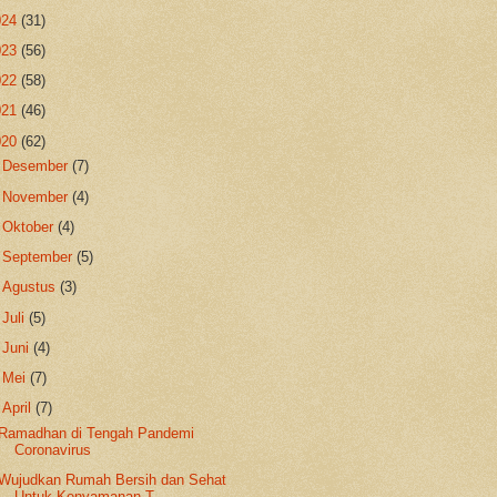
024
(31)
023
(56)
022
(58)
021
(46)
020
(62)
►
Desember
(7)
►
November
(4)
►
Oktober
(4)
►
September
(5)
►
Agustus
(3)
►
Juli
(5)
►
Juni
(4)
►
Mei
(7)
▼
April
(7)
Ramadhan di Tengah Pandemi
Coronavirus
Wujudkan Rumah Bersih dan Sehat
Untuk Kenyamanan T...