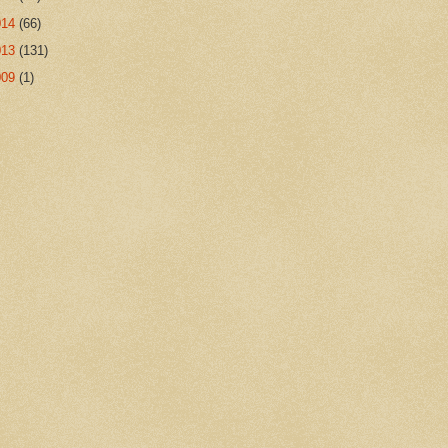
014
(66)
013
(131)
009
(1)