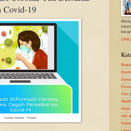
n Covid-19
lifes
inform
kecan
Lihat 
Kat
Beau
Desti
Dunia
Ekon
Film
Healt
Hotel
Info 
Sumber Gambar : Freepik
Kulin
Lifest