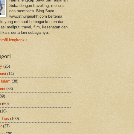
Nama lengkap Saya Siti Nurjanah
Suka dengan travelling, menulis
dan membaca. Blog Saya
www.stnurjanahh.com bertema
tyle yang memuat berbagai konten dan
asi meliputi travel, film, kesehatan dan
tikan, serta lain sebagainya.
profil lengkapku
egori
ty
(26)
nasi
(14)
 Islam
(38)
omi
(53)
(89)
h
(60)
(10)
& Tips
(100)
er
(37)
yle
(28)