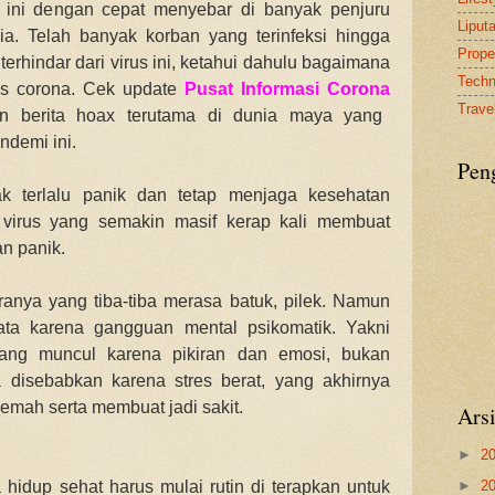
9 ini dengan cepat menyebar di banyak penjuru
Liput
sia. Telah banyak korban yang terinfeksi hingga
Proper
rhindar dari virus ini, ketahui dahulu bagaimana
Tech
us corona. Cek update
Pusat Informasi Corona
Travel
n berita hoax terutama di dunia maya yang
ndemi ini.
Pen
ak terlalu panik dan tetap menjaga kesehatan
virus yang semakin masif kerap kali membuat
n panik.
anya yang tiba-tiba merasa batuk, pilek. Namun
yata karena gangguan mental psikomatik. Yakni
yang muncul karena pikiran dan emosi, bukan
a disebabkan karena stres berat, yang akhirnya
emah serta membuat jadi sakit.
Ars
►
2
►
2
hidup sehat harus mulai rutin di terapkan untuk