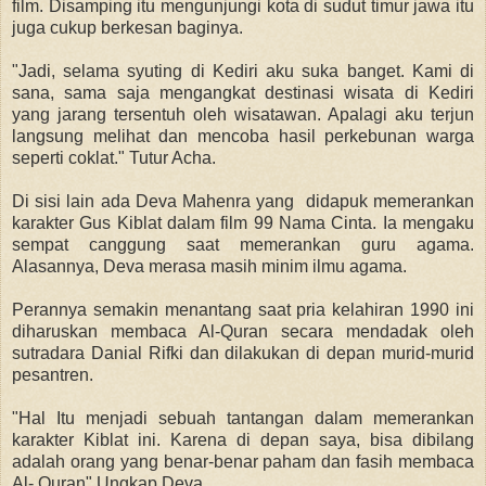
film. Disamping itu mengunjungi kota di sudut timur jawa itu
juga cukup berkesan baginya.
"Jadi, selama syuting di Kediri aku suka banget. Kami di
sana, sama saja mengangkat destinasi wisata di Kediri
yang jarang tersentuh oleh wisatawan. Apalagi aku terjun
langsung melihat dan mencoba hasil perkebunan warga
seperti coklat." Tutur Acha.
Di sisi lain ada Deva Mahenra yang didapuk memerankan
karakter Gus Kiblat dalam film 99 Nama Cinta. Ia mengaku
sempat canggung saat memerankan guru agama.
Alasannya, Deva merasa masih minim ilmu agama.
Perannya semakin menantang saat pria kelahiran 1990 ini
diharuskan membaca Al-Quran secara mendadak oleh
sutradara Danial Rifki dan dilakukan di depan murid-murid
pesantren.
"Hal Itu menjadi sebuah tantangan dalam memerankan
karakter Kiblat ini. Karena di depan saya, bisa dibilang
adalah orang yang benar-benar paham dan fasih membaca
Al- Quran" Ungkap Deva.