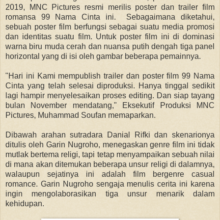
2019, MNC Pictures resmi merilis poster dan trailer film
romansa 99 Nama Cinta ini. Sebagaimana diketahui,
sebuah poster film berfungsi sebagai suatu media promosi
dan identitas suatu film. Untuk poster film ini di dominasi
warna biru muda cerah dan nuansa putih dengah tiga panel
horizontal yang di isi oleh gambar beberapa pemainnya.
"Hari ini Kami mempublish trailer dan poster film 99 Nama
Cinta yang telah selesai diproduksi. Hanya tinggal sedikit
lagi hampir menyelesaikan proses editing. Dan siap tayang
bulan November mendatang," Eksekutif Produksi MNC
Pictures, Muhammad Soufan memaparkan.
Dibawah arahan sutradara Danial Rifki dan skenarionya
ditulis oleh Garin Nugroho, menegaskan genre film ini tidak
mutlak bertema religi, tapi tetap menyampaikan sebuah nilai
di mana akan ditemukan beberapa unsur religi di dalamnya,
walaupun sejatinya ini adalah film bergenre casual
romance. Garin Nugroho sengaja menulis cerita ini karena
ingin mengolaborasikan tiga unsur menarik dalam
kehidupan.