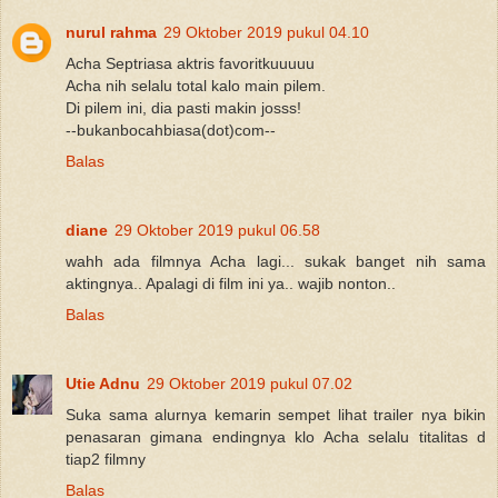
nurul rahma
29 Oktober 2019 pukul 04.10
Acha Septriasa aktris favoritkuuuuu
Acha nih selalu total kalo main pilem.
Di pilem ini, dia pasti makin josss!
--bukanbocahbiasa(dot)com--
Balas
diane
29 Oktober 2019 pukul 06.58
wahh ada filmnya Acha lagi... sukak banget nih sama
aktingnya.. Apalagi di film ini ya.. wajib nonton..
Balas
Utie Adnu
29 Oktober 2019 pukul 07.02
Suka sama alurnya kemarin sempet lihat trailer nya bikin
penasaran gimana endingnya klo Acha selalu titalitas d
tiap2 filmny
Balas