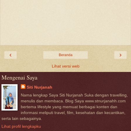
‹
›
Beranda
Lihat versi web
Mengenai Saya
Siti Nurjanah
Nama lengkap Saya Siti Nurjanah Suka dengan travelling,
menulis dan membaca. Blog Saya www.stnurjanahh.com
bertema lifestyle yang memuat berbagai konten dan
informasi meliputi travel, film, kesehatan dan kecantikan,
serta lain sebagainya.
Lihat profil lengkapku