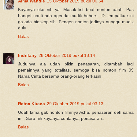
Alma Wahdie
15 Oktober 2019 pukul 06.54
Kayanya oke nih ya. Masuk list buat nonton aaah. Pas
banget nanti ada agenda mudik hehee... Di tempatku sini
ga ada bioskop sih. Pengen nonton jadinya nunggu mudik
dulu
Balas
Indrifairy
28 Oktober 2019 pukul 18.14
Judulnya aja udah bikin penasaran, ditambah lagi
pemainnya yang totalitas, semoga bisa nonton film 99
Nama Cinta bersama orang-orang terkasih
Balas
Ratna Kirana
29 Oktober 2019 pukul 03.13
Udah lama gak nonton filmnya Acha, penasaran deh sama
ini.. Seru nih kayanya ceritanya, penasaran..
Balas