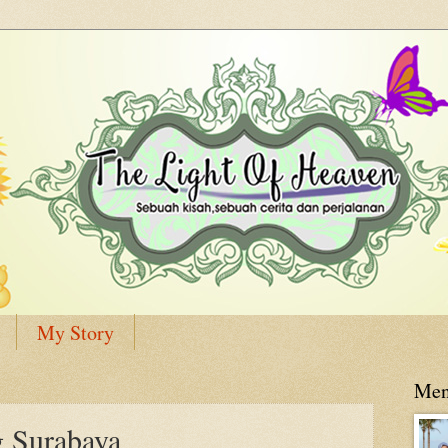
My Story
Men
g Surabaya