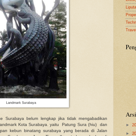
Liput
Proper
Tech
Travel
Pen
Landmark Surabaya
Ars
ke Surabaya belum lengkap jika tidak mengabadikan
landmark Kota Surabaya. yaitu Patung Sura (hiu) dan
►
2
pan kebun binatang surabaya yang berada di Jalan
►
2