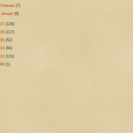
►
Februari
(7)
►
Januari
(8)
017
(120)
016
(117)
015
(52)
014
(66)
013
(131)
009
(1)