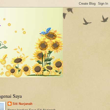
genai Saya
Siti Nurjanah