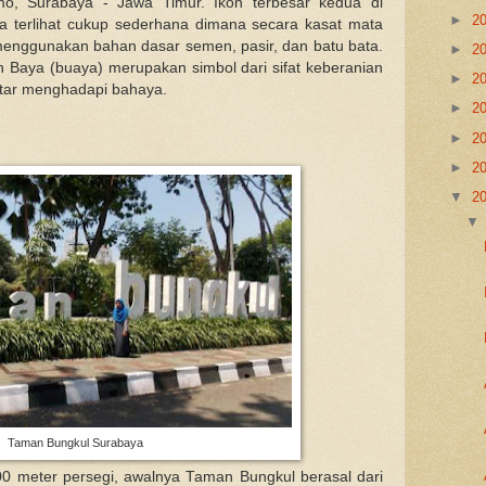
o, Surabaya - Jawa Timur. Ikon terbesar kedua di
►
2
a terlihat cukup sederhana dimana secara kasat mata
 menggunakan bahan dasar semen, pasir, dan batu bata.
►
2
n Baya (buaya) merupakan simbol dari sifat keberanian
►
2
tar menghadapi bahaya.
►
2
►
2
►
2
▼
2
Taman Bungkul Surabaya
00 meter persegi, awalnya Taman Bungkul berasal dari