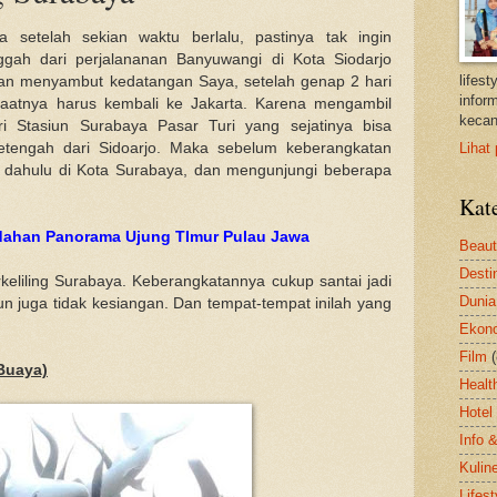
setelah sekian waktu berlalu, pastinya tak ingin
ggah dari perjalananan Banyuwangi di Kota Siodarjo
lifes
an menyambut kedatangan Saya, setelah genap 2 hari
inform
aatnya harus kembali ke Jakarta. Karena mengambil
kecan
i Stasiun Surabaya Pasar Turi yang sejatinya bisa
etengah dari Sidoarjo. Maka sebelum keberangkatan
Lihat 
ng dahulu di Kota Surabaya, dan mengunjungi beberapa
Kat
dahan Panorama Ujung TImur Pulau Jawa
Beau
Desti
erkeliling Surabaya. Keberangkatannya cukup santai jadi
Dunia
mun juga tidak kesiangan. Dan tempat-tempat inilah yang
Ekon
Film
Buaya)
Healt
Hotel
Info 
Kulin
Lifest