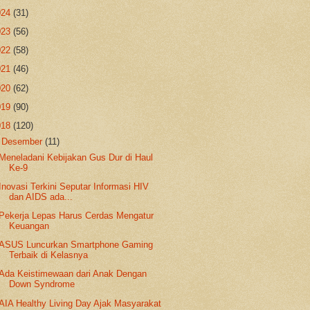
024
(31)
023
(56)
022
(58)
021
(46)
020
(62)
019
(90)
018
(120)
▼
Desember
(11)
Meneladani Kebijakan Gus Dur di Haul
Ke-9
Inovasi Terkini Seputar Informasi HIV
dan AIDS ada...
Pekerja Lepas Harus Cerdas Mengatur
Keuangan
ASUS Luncurkan Smartphone Gaming
Terbaik di Kelasnya
Ada Keistimewaan dari Anak Dengan
Down Syndrome
AIA Healthy Living Day Ajak Masyarakat