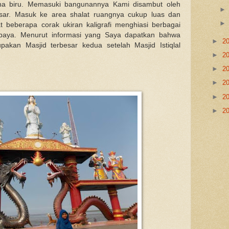
rna biru. Memasuki bangunannya Kami disambut oleh
sar. Masuk ke area shalat ruangnya cukup luas dan
t beberapa corak ukiran kaligrafi menghiasi berbagai
abaya. Menurut informasi yang Saya dapatkan bahwa
►
2
akan Masjid terbesar kedua setelah Masjid Istiqlal
►
2
►
2
►
2
►
2
►
2