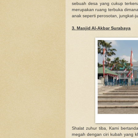
sebuah desa yang cukup terken
merupakan ruang terbuka dimana f
anak seperti perosotan, jungkat-j
3. Masjid Al-Akbar Surabaya
Shalat zuhur tiba, Kami bertan
megah dengan ciri kubah yang kh