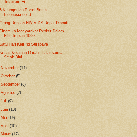
Terapkan Hi...
3 Keunggulan Portal Berita
Indonesia.go.id
Orang Dengan HIV AIDS Dapat Diobati
Dinamika Masyarakat Pesisir Dalam
Film Impian 1000...
Satu Hari Keliling Surabaya
Kenali Kelainan Darah Thalassemia
Sejak Dini
►
November
(14)
►
Oktober
(5)
►
September
(8)
►
Agustus
(7)
►
Juli
(9)
►
Juni
(10)
►
Mei
(19)
►
April
(10)
►
Maret
(12)