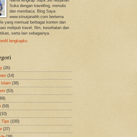
Nama lengkap Saya Siti Nurjanah
Suka dengan travelling, menulis
dan membaca. Blog Saya
www.stnurjanahh.com bertema
tyle yang memuat berbagai konten dan
asi meliputi travel, film, kesehatan dan
tikan, serta lain sebagainya.
profil lengkapku
egori
ty
(26)
nasi
(14)
 Islam
(38)
omi
(53)
(89)
h
(59)
(10)
& Tips
(100)
er
(37)
yle
(28)