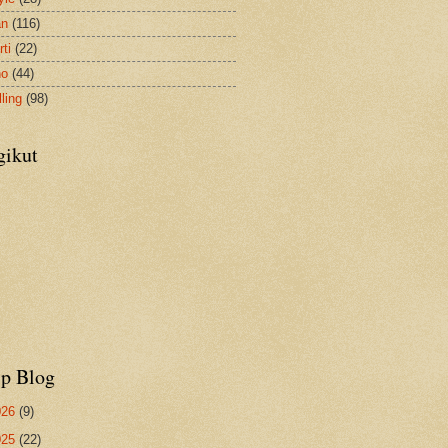
an
(116)
ti
(22)
no
(44)
ling
(98)
gikut
ip Blog
026
(9)
025
(22)