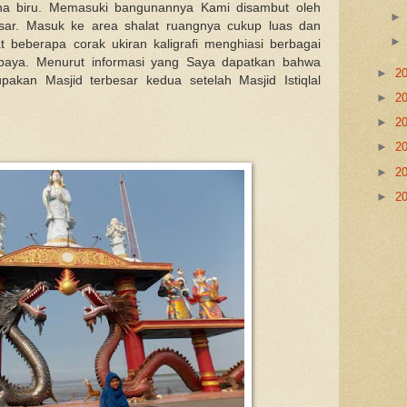
rna biru. Memasuki bangunannya Kami disambut oleh
sar. Masuk ke area shalat ruangnya cukup luas dan
t beberapa corak ukiran kaligrafi menghiasi berbagai
abaya. Menurut informasi yang Saya dapatkan bahwa
►
2
akan Masjid terbesar kedua setelah Masjid Istiqlal
►
2
►
2
►
2
►
2
►
2