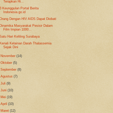
Terapkan Hi...
3 Keunggulan Portal Berita
Indonesia.go.id
Orang Dengan HIV AIDS Dapat Diobati
Dinamika Masyarakat Pesisir Dalam
Film Impian 1000...
Satu Hari Keliling Surabaya
Kenali Kelainan Darah Thalassemia
Sejak Dini
►
November
(14)
►
Oktober
(5)
►
September
(8)
►
Agustus
(7)
►
Juli
(9)
►
Juni
(10)
►
Mei
(19)
►
April
(10)
►
Maret
(12)