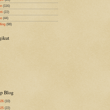
an
(116)
ti
(22)
no
(44)
ling
(98)
gikut
ip Blog
026
(10)
025
(22)