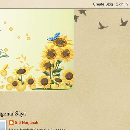
genai Saya
Siti Nurjanah