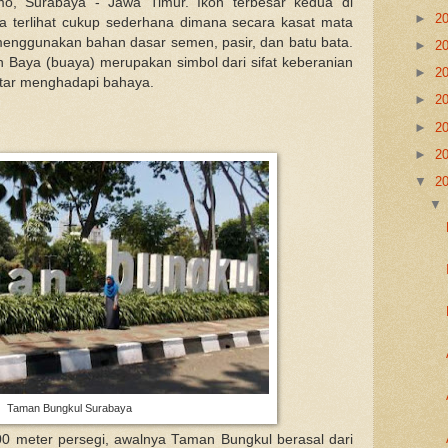
o, Surabaya - Jawa Timur. Ikon terbesar kedua di
►
2
a terlihat cukup sederhana dimana secara kasat mata
 menggunakan bahan dasar semen, pasir, dan batu bata.
►
2
n Baya (buaya) merupakan simbol dari sifat keberanian
►
2
tar menghadapi bahaya.
►
2
►
2
►
2
▼
2
Taman Bungkul Surabaya
00 meter persegi, awalnya Taman Bungkul berasal dari