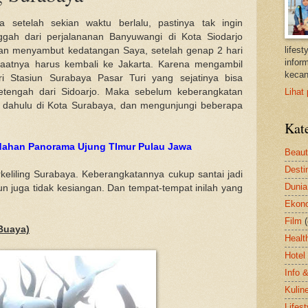
setelah sekian waktu berlalu, pastinya tak ingin
ggah dari perjalananan Banyuwangi di Kota Siodarjo
lifes
an menyambut kedatangan Saya, setelah genap 2 hari
inform
aatnya harus kembali ke Jakarta. Karena mengambil
kecan
i Stasiun Surabaya Pasar Turi yang sejatinya bisa
etengah dari Sidoarjo. Maka sebelum keberangkatan
Lihat 
ng dahulu di Kota Surabaya, dan mengunjungi beberapa
Kat
dahan Panorama Ujung TImur Pulau Jawa
Beau
Desti
erkeliling Surabaya. Keberangkatannya cukup santai jadi
Dunia
mun juga tidak kesiangan. Dan tempat-tempat inilah yang
Ekon
Film
Buaya)
Healt
Hotel
Info 
Kulin
Lifest