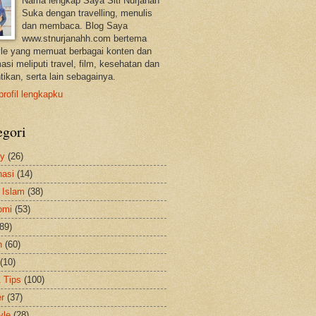
Nama lengkap Saya Siti Nurjanah
Suka dengan travelling, menulis
dan membaca. Blog Saya
www.stnurjanahh.com bertema
tyle yang memuat berbagai konten dan
asi meliputi travel, film, kesehatan dan
tikan, serta lain sebagainya.
profil lengkapku
egori
ty
(26)
nasi
(14)
 Islam
(38)
omi
(53)
(89)
h
(60)
(10)
& Tips
(100)
er
(37)
yle
(28)