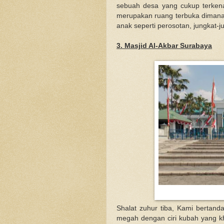
sebuah desa yang cukup terken
merupakan ruang terbuka dimana f
anak seperti perosotan, jungkat-j
3. Masjid Al-Akbar Surabaya
Shalat zuhur tiba, Kami bertan
megah dengan ciri kubah yang kh