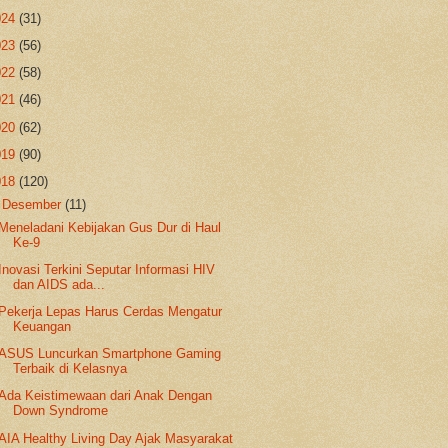
024
(31)
023
(56)
022
(58)
021
(46)
020
(62)
019
(90)
018
(120)
▼
Desember
(11)
Meneladani Kebijakan Gus Dur di Haul
Ke-9
Inovasi Terkini Seputar Informasi HIV
dan AIDS ada...
Pekerja Lepas Harus Cerdas Mengatur
Keuangan
ASUS Luncurkan Smartphone Gaming
Terbaik di Kelasnya
Ada Keistimewaan dari Anak Dengan
Down Syndrome
AIA Healthy Living Day Ajak Masyarakat