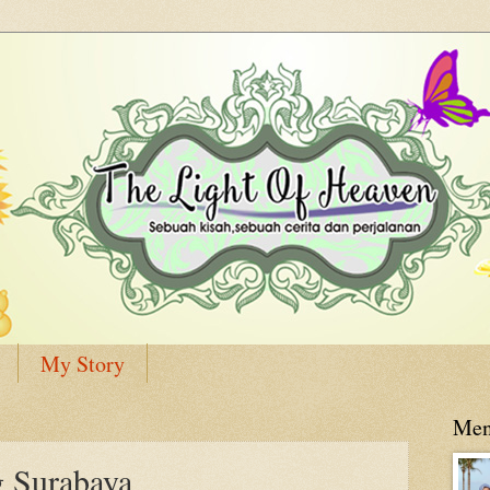
My Story
Men
g Surabaya