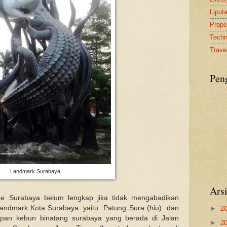
Liput
Proper
Tech
Travel
Pen
Landmark Surabaya
Ars
ke Surabaya belum lengkap jika tidak mengabadikan
landmark Kota Surabaya. yaitu Patung Sura (hiu) dan
►
2
pan kebun binatang surabaya yang berada di Jalan
►
2