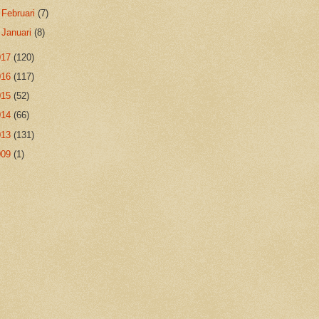
►
Februari
(7)
►
Januari
(8)
017
(120)
016
(117)
015
(52)
014
(66)
013
(131)
009
(1)