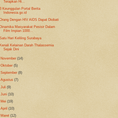
Terapkan Hi...
3 Keunggulan Portal Berita
Indonesia.go.id
Orang Dengan HIV AIDS Dapat Diobati
Dinamika Masyarakat Pesisir Dalam
Film Impian 1000...
Satu Hari Keliling Surabaya
Kenali Kelainan Darah Thalassemia
Sejak Dini
►
November
(14)
►
Oktober
(5)
►
September
(8)
►
Agustus
(7)
►
Juli
(9)
►
Juni
(10)
►
Mei
(19)
►
April
(10)
►
Maret
(12)