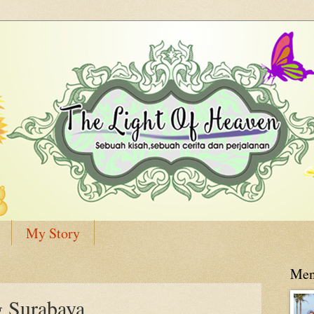
My Story
Men
g Surabaya