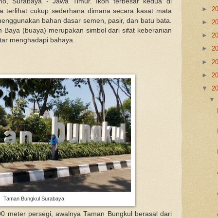
o, Surabaya - Jawa Timur. Ikon terbesar kedua di
►
2
a terlihat cukup sederhana dimana secara kasat mata
 menggunakan bahan dasar semen, pasir, dan batu bata.
►
2
n Baya (buaya) merupakan simbol dari sifat keberanian
►
2
tar menghadapi bahaya.
►
2
►
2
►
2
▼
2
Taman Bungkul Surabaya
00 meter persegi, awalnya Taman Bungkul berasal dari