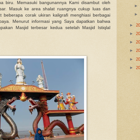
rna biru. Memasuki bangunannya Kami disambut oleh
sar. Masuk ke area shalat ruangnya cukup luas dan
t beberapa corak ukiran kaligrafi menghiasi berbagai
abaya. Menurut informasi yang Saya dapatkan bahwa
►
2
akan Masjid terbesar kedua setelah Masjid Istiqlal
►
2
►
2
►
2
►
2
►
2