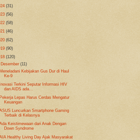
024
(31)
023
(56)
022
(58)
021
(46)
020
(62)
019
(90)
018
(120)
▼
Desember
(11)
Meneladani Kebijakan Gus Dur di Haul
Ke-9
Inovasi Terkini Seputar Informasi HIV
dan AIDS ada...
Pekerja Lepas Harus Cerdas Mengatur
Keuangan
ASUS Luncurkan Smartphone Gaming
Terbaik di Kelasnya
Ada Keistimewaan dari Anak Dengan
Down Syndrome
AIA Healthy Living Day Ajak Masyarakat