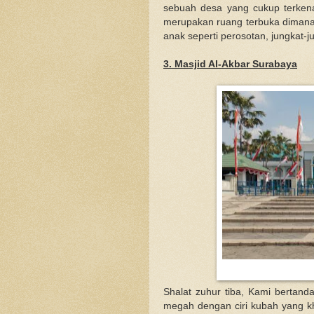
sebuah desa yang cukup terken
merupakan ruang terbuka dimana f
anak seperti perosotan, jungkat-j
3. Masjid Al-Akbar Surabaya
Shalat zuhur tiba, Kami bertan
megah dengan ciri kubah yang kh