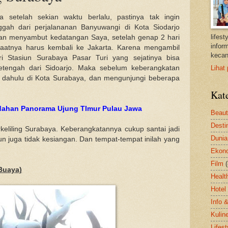
setelah sekian waktu berlalu, pastinya tak ingin
ggah dari perjalananan Banyuwangi di Kota Siodarjo
lifes
an menyambut kedatangan Saya, setelah genap 2 hari
inform
aatnya harus kembali ke Jakarta. Karena mengambil
kecan
i Stasiun Surabaya Pasar Turi yang sejatinya bisa
etengah dari Sidoarjo. Maka sebelum keberangkatan
Lihat 
ng dahulu di Kota Surabaya, dan mengunjungi beberapa
Kat
dahan Panorama Ujung TImur Pulau Jawa
Beau
Desti
erkeliling Surabaya. Keberangkatannya cukup santai jadi
Dunia
mun juga tidak kesiangan. Dan tempat-tempat inilah yang
Ekon
Film
Buaya)
Healt
Hotel
Info 
Kulin
Lifest