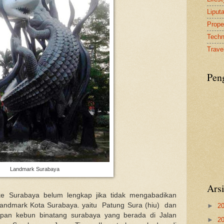
Liput
Proper
Tech
Travel
Pen
Landmark Surabaya
Ars
ke Surabaya belum lengkap jika tidak mengabadikan
landmark Kota Surabaya. yaitu Patung Sura (hiu) dan
►
2
pan kebun binatang surabaya yang berada di Jalan
►
2