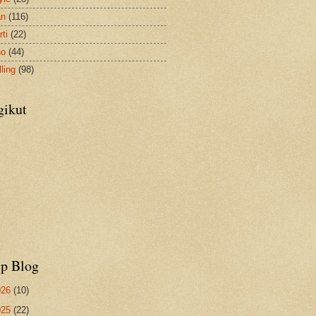
an
(116)
ti
(22)
no
(44)
ling
(98)
gikut
ip Blog
026
(10)
025
(22)