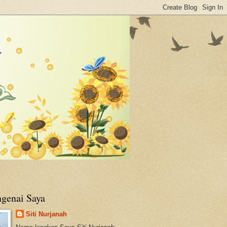
genai Saya
Siti Nurjanah