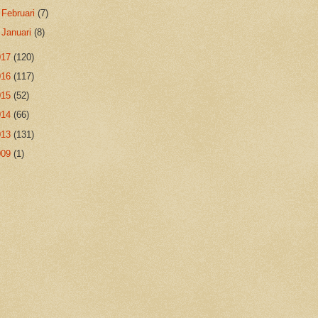
►
Februari
(7)
►
Januari
(8)
017
(120)
016
(117)
015
(52)
014
(66)
013
(131)
009
(1)