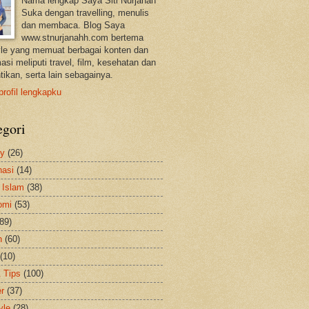
Nama lengkap Saya Siti Nurjanah
Suka dengan travelling, menulis
dan membaca. Blog Saya
www.stnurjanahh.com bertema
tyle yang memuat berbagai konten dan
asi meliputi travel, film, kesehatan dan
tikan, serta lain sebagainya.
profil lengkapku
egori
ty
(26)
nasi
(14)
 Islam
(38)
omi
(53)
(89)
h
(60)
(10)
& Tips
(100)
er
(37)
yle
(28)