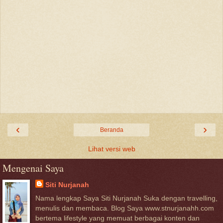
‹
›
Beranda
Lihat versi web
Mengenai Saya
Siti Nurjanah
Nama lengkap Saya Siti Nurjanah Suka dengan travelling,
menulis dan membaca. Blog Saya www.stnurjanahh.com
bertema lifestyle yang memuat berbagai konten dan